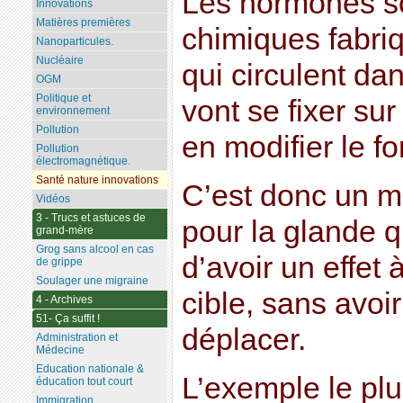
Les hormones s
Innovations
Matières premières
chimiques fabriq
Nanoparticules.
Nucléaire
qui circulent dan
OGM
Politique et
vont se fixer sur
environnement
Pollution
en modifier le f
Pollution
électromagnétique.
Santé nature innovations
C’est donc un m
Vidéos
3 - Trucs et astuces de
pour la glande q
grand-mère
Grog sans alcool en cas
d’avoir un effet 
de grippe
Soulager une migraine
cible, sans avoi
4 - Archives
51- Ça suffit !
déplacer.
Administration et
Médecine
Education nationale &
L’exemple le plu
éducation tout court
Immigration