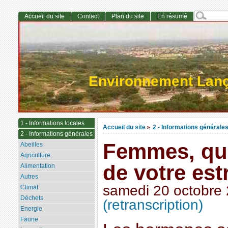
Accueil du site
Contact
Plan du site
En résumé
Environnement Lan
1 - Informations locales
Accueil du site
2 - Informations générale
>
2 - Informations générales
Femmes, qu’
Abeilles
Agriculture.
de votre est
Alimentation
Autres
samedi 20 octobre
Climat
Déchets
(retranscription)
Energie
Faune