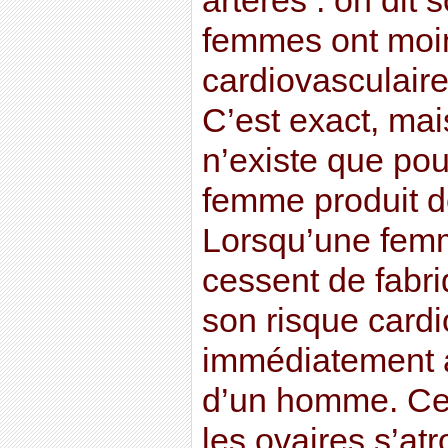
artères : on dit 
femmes ont moin
cardiovasculair
C’est exact, mai
n’existe que pou
femme produit de
Lorsqu’une femm
cessent de fabriq
son risque cardi
immédiatement a
d’un homme. Cel
les ovaires s’at