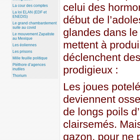
celui des hormo
La cour des comptes
La loi ELAN (EDF et
début de l’adole
ENEDIS)
Le grand chambardement
suite au covid
glandes dans le
Le mouvement Zapatiste
au Mexique
mettent à produ
Les éoliennes
Les prisons
déclenchent de
Mille feuille politique
Pléthore d’agences
prodigieux :
inutiles
Thorium
Les joues potelé
deviennent osse
de longs poils d
clairsemés. Mais
gazon, pour ne p