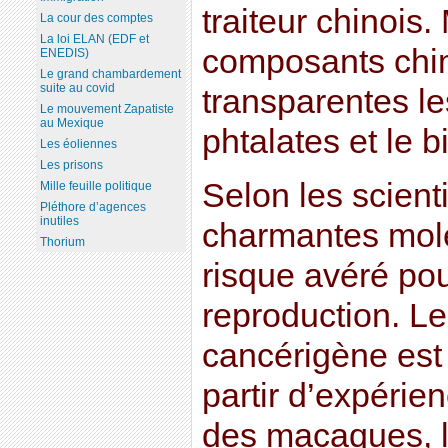
traiteur chinois
La cour des comptes
La loi ELAN (EDF et
composants chim
ENEDIS)
Le grand chambardement
suite au covid
transparentes les
Le mouvement Zapatiste
au Mexique
phtalates et le 
Les éoliennes
Les prisons
Selon les scient
Mille feuille politique
Pléthore d’agences
inutiles
charmantes molé
Thorium
risque avéré pour 
reproduction. Le
cancérigène est p
partir d’expérien
des macaques, 