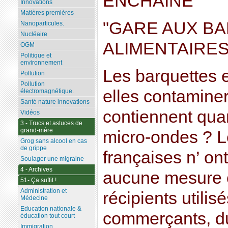
ENCHAÎNE"
Innovations
Matières premières
"GARE AUX B
Nanoparticules.
Nucléaire
ALIMENTAIRE
OGM
Politique et
environnement
Les barquettes 
Pollution
Pollution
elles contaminer
électromagnétique.
Santé nature innovations
contiennent qua
Vidéos
3 - Trucs et astuces de
grand-mère
micro-ondes ? Le
Grog sans alcool en cas
de grippe
françaises n’ ont,
Soulager une migraine
4 - Archives
aucune mesure 
51- Ça suffit !
Administration et
récipients utilis
Médecine
Education nationale &
commerçants, du
éducation tout court
Immigration