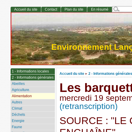
Accueil du site
Contact
Plan du site
En résumé
Environnement Lan
1 - Informations locales
Accueil du site
2 - Informations générale
>
2 - Informations générales
Les barquet
Abeilles
Agriculture.
mercredi 19 septe
Alimentation
Autres
(retranscription)
Climat
Déchets
SOURCE : "LE
Energie
Faune