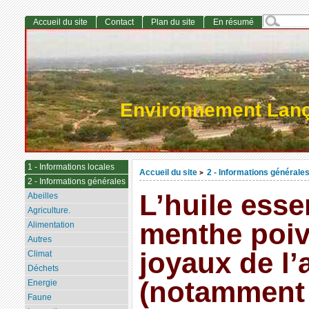
Accueil du site
Contact
Plan du site
En résumé
Environnement Lan
1 - Informations locales
Accueil du site
2 - Informations générale
>
2 - Informations générales
L’huile esse
Abeilles
Agriculture.
menthe poiv
Alimentation
Autres
joyaux de l
Climat
Déchets
(notamment 
Energie
Faune