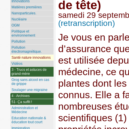
de tête)
Innovations
Matières premières
samedi 29 septemb
Nanoparticules.
Nucléaire
(retranscription)
OGM
Politique et
Je vous en parle
environnement
Pollution
d’assurance que
Pollution
électromagnétique.
est utilisée dep
Santé nature innovations
Vidéos
médecine, ce qui
3 - Trucs et astuces de
grand-mère
Grog sans alcool en cas
plantes dont les
de grippe
Soulager une migraine
connus. Elle a fa
4 - Archives
51- Ça suffit !
nombreuses étud
Administration et
Médecine
scientifiques (1)
Education nationale &
éducation tout court
Immigration