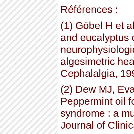
Références :
(1) Göbel H et a
and eucalyptus o
neurophysiologi
algesimetric he
Cephalalgia, 19
(2) Dew MJ, Ev
Peppermint oil fo
syndrome : a mult
Journal of Clinic