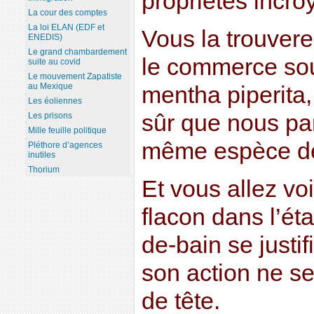
propriétés incro
La cour des comptes
La loi ELAN (EDF et
Vous la trouver
ENEDIS)
Le grand chambardement
le commerce sou
suite au covid
Le mouvement Zapatiste
au Mexique
mentha piperita, 
Les éoliennes
sûr que nous par
Les prisons
Mille feuille politique
même espèce de
Pléthore d’agences
inutiles
Thorium
Et vous allez vo
flacon dans l’ét
de-bain se justif
son action ne s
de tête.