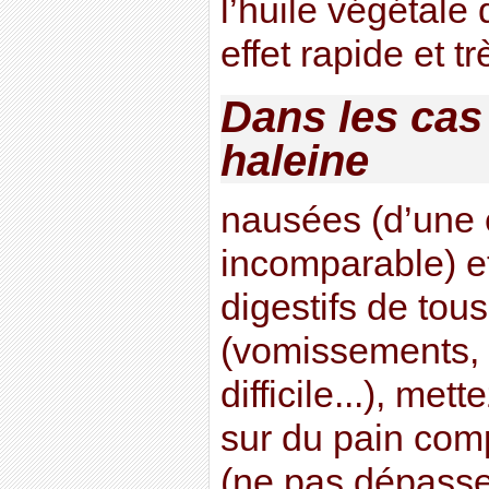
l’huile végétale 
effet rapide et tr
Dans les cas
haleine
nausées (d’une e
incomparable) e
digestifs de tou
(vomissements, f
difficile...), me
sur du pain comp
(ne pas dépasser