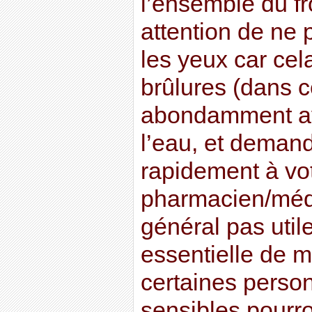
l’ensemble du fr
attention de ne 
les yeux car ce
brûlures (dans c
abondamment ave
l’eau, et deman
rapidement à vo
pharmacien/médec
général pas utile
essentielle de 
certaines perso
sensibles pourro