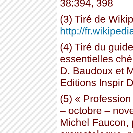
38:394, 398
(3) Tiré de Wikip
http://fr.wikipedi
(4) Tiré du guide
essentielles ché
D. Baudoux et M
Editions Inspir
(5) « Professio
– octobre – nov
Michel Faucon,