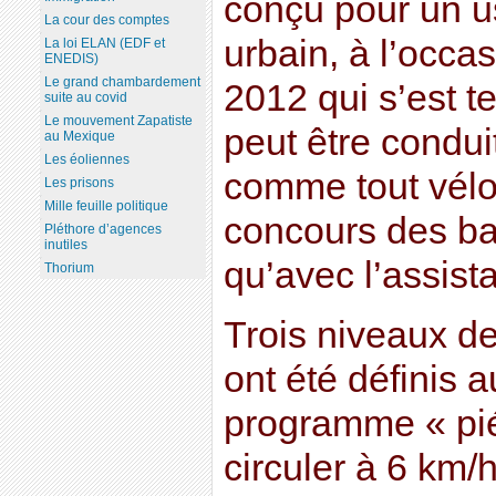
conçu pour un u
La cour des comptes
urbain, à l’occa
La loi ELAN (EDF et
ENEDIS)
Le grand chambardement
2012 qui s’est t
suite au covid
Le mouvement Zapatiste
peut être condu
au Mexique
Les éoliennes
comme tout vélo,
Les prisons
Mille feuille politique
concours des bat
Pléthore d’agences
inutiles
qu’avec l’assist
Thorium
Trois niveaux de
ont été définis 
programme « pié
circuler à 6 km