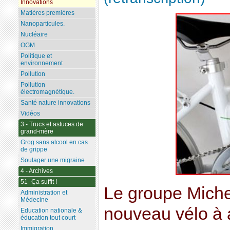
Innovations
Matières premières
Nanoparticules.
Nucléaire
OGM
Politique et
environnement
Pollution
Pollution
électromagnétique.
Santé nature innovations
Vidéos
3 - Trucs et astuces de
grand-mère
Grog sans alcool en cas
de grippe
Soulager une migraine
4 - Archives
51- Ça suffit !
Le groupe Michel
Administration et
Médecine
nouveau vélo à 
Education nationale &
éducation tout court
Immigration