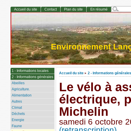
Accueil du site
Contact
Plan du site
En résumé
Environnement Lan
1 - Informations locales
Accueil du site
2 - Informations générale
>
2 - Informations générales
Le vélo à as
Abeilles
Agriculture.
électrique, p
Alimentation
Autres
Michelin
Climat
Déchets
samedi 6 octobre 
Energie
Faune
(retranscription)