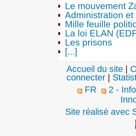
Le mouvement Za
Administration e
Mille feuille polit
La loi ELAN (ED
Les prisons
[...]
Accueil du site
|
C
connecter
|
Statis
FR
2 - Inf
Inno
Site réalisé avec 