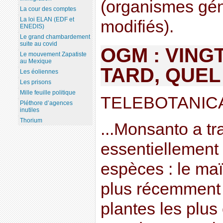
(organismes gé
La cour des comptes
La loi ELAN (EDF et
modifiés).
ENEDIS)
Le grand chambardement
suite au covid
OGM : VING
Le mouvement Zapatiste
au Mexique
TARD, QUEL 
Les éoliennes
Les prisons
Mille feuille politique
TELEBOTANICA
Pléthore d’agences
inutiles
Thorium
...Monsanto a tra
essentiellement
espèces : le maïs
plus récemment s
plantes les plus