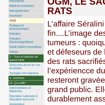
OGM, LE SA
Innovations
Matières premières
RATS
Nanoparticules.
Nucléaire
OGM
L’affaire Séralin
Politique et
environnement
fin....L’image de
Pollution
Pollution
tumeurs : quoiqu
électromagnétique.
Santé nature innovations
et défeseurs de 
Vidéos
3 - Trucs et astuces de
des rats sacrifié
grand-mère
Grog sans alcool en cas
l’expériencce du
de grippe
Soulager une migraine
resteront gravée
4 - Archives
51- Ça suffit !
grand public. El
Administration et
Médecine
durablement as
Education nationale &
éducation tout court
Immigration