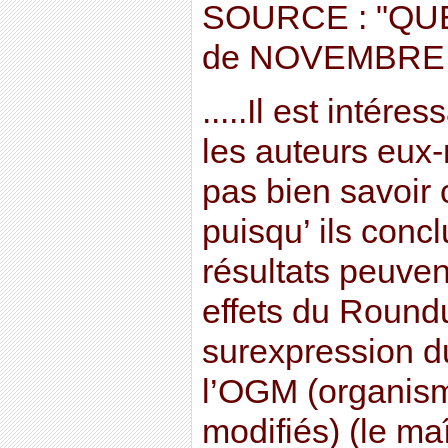
SOURCE : "QU
de NOVEMBRE 
.....Il est intér
les auteurs eu
pas bien savoir c
puisqu’ ils conc
résultats peuvent
effets du Round
surexpression d
l’OGM (organis
modifiés) (le maî