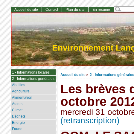
Accueil du site
Contact
Plan du site
En résumé
Environnement Lan
1 - Informations locales
Accueil du site
2 - Informations générale
>
2 - Informations générales
Les brèves
Abeilles
Agriculture.
octobre 201
Alimentation
Autres
mercredi 31 octobr
Climat
Déchets
(retranscription)
Energie
Faune