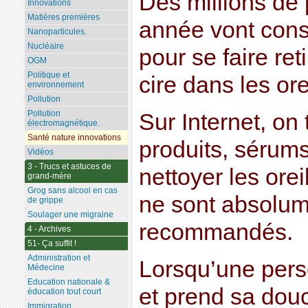
Des millions de
Innovations
Matières premières
année vont cons
Nanoparticules.
Nucléaire
pour se faire re
OGM
Politique et
cire dans les ore
environnement
Pollution
Pollution
Sur Internet, on
électromagnétique.
Santé nature innovations
produits, sérum
Vidéos
3 - Trucs et astuces de
nettoyer les ore
grand-mère
Grog sans alcool en cas
ne sont absolum
de grippe
Soulager une migraine
recommandés.
4 - Archives
51- Ça suffit !
Administration et
Lorsqu’une pers
Médecine
Education nationale &
et prend sa dou
éducation tout court
Immigration