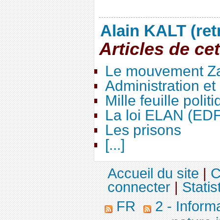
Alain KALT (ret
Articles de ce
Le mouvement Za
Administration e
Mille feuille polit
La loi ELAN (ED
Les prisons
[...]
Accueil du site
|
C
connecter
|
Statis
FR
2 - Inform