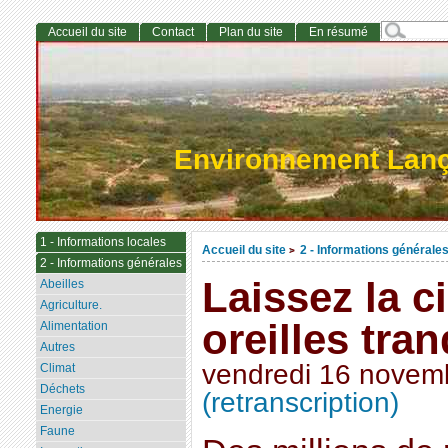
Accueil du site
Contact
Plan du site
En résumé
Environnement Lan
1 - Informations locales
Accueil du site
2 - Informations générale
>
2 - Informations générales
Laissez la c
Abeilles
Agriculture.
oreilles tran
Alimentation
Autres
vendredi 16 novem
Climat
Déchets
(retranscription)
Energie
Faune