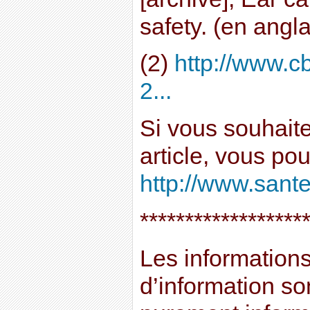
safety. (en angla
(2)
http://www.c
2...
Si vous souhait
article, vous po
http://www.sante
******************
Les informations 
d’information son