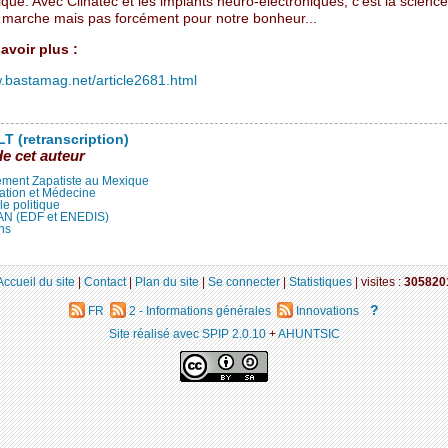
que. Avec Clinatec et les implants neuro-électroniques, c’est la science-
n marche mais pas forcément pour notre bonheur...
avoir plus :
w.bastamag.net/article2681.html
T (retranscription)
de cet auteur
ment Zapatiste au Mexique
ation et Médecine
lle politique
LAN (EDF et ENEDIS)
ns
Accueil du site
|
Contact
|
Plan du site
|
Se connecter
|
Statistiques
|
visites :
305820
?
FR
2 - Informations générales
Innovations
Site réalisé avec SPIP 2.0.10
+
AHUNTSIC