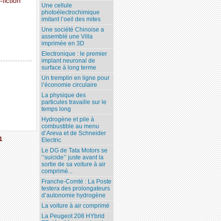
fiction
Une cellule
photoélectrochimique
imitant l’oeil des mites
Une société Chinoise a
assemblé une Villa
imprimée en 3D
Electronique : le premier
implant neuronal de
surface à long terme
Un tremplin en ligne pour
l’économie circulaire
La physique des
particules travaille sur le
temps long
Hydrogène et pile à
combustible au menu
d’Areva et de Schneider
1
Electric
Le DG de Tata Motors se
‘’suicide’’ juste avant la
sortie de sa voiture à air
comprimé...
Franche-Comté : La Poste
testera des prolongateurs
d’autonomie hydrogène
La voiture à air comprimé
La Peugeot 208 HYbrid