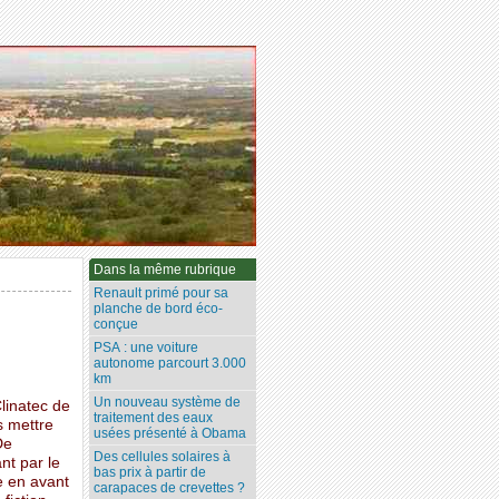
Dans la même rubrique
Renault primé pour sa
planche de bord éco-
conçue
PSA : une voiture
autonome parcourt 3.000
km
Un nouveau système de
linatec de
traitement des eaux
s mettre
usées présenté à Obama
De
Des cellules solaires à
nt par le
bas prix à partir de
te en avant
carapaces de crevettes ?