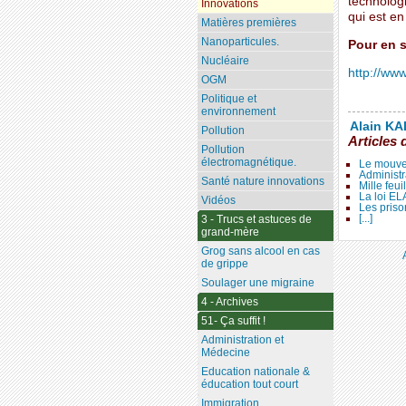
technologi
Innovations
qui est e
Matières premières
Nanoparticules.
Pour en s
Nucléaire
http://ww
OGM
Politique et
environnement
Alain KAL
Pollution
Articles 
Pollution
électromagnétique.
Le mouve
Administr
Santé nature innovations
Mille feui
La loi E
Vidéos
Les priso
[...]
3 - Trucs et astuces de
grand-mère
Grog sans alcool en cas
de grippe
Soulager une migraine
4 - Archives
51- Ça suffit !
Administration et
Médecine
Education nationale &
éducation tout court
Immigration