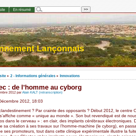
site
En résumé
onnement Lançonnais
site
2 - Informations générales
Innovations
>
>
tec : de l’homme au cyborg
embre 2012
par
Alain KALT (retranscription)
Décembre 2012, 18:03
clandestinement ? Par crainte des opposants ? Début 2012, le centre C
s’affiche comme « unique au monde ». Son but revendiqué est de nou
s dans le cerveau » : en clair, des implants cérébraux électroniques. 
 de sa création à ses travaux sur l’homme-machine (le cyborg), en passa
e ses promoteurs, tout dans cette clinique expérimentale illustre la fui