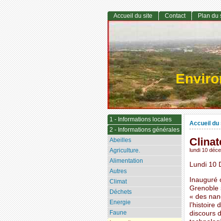
Accueil du site
Contact
Plan du 
Envir
1 - Informations locales
Accueil du 
2 - Informations générales
Clina
Abeilles
Agriculture.
lundi 10 déc
Alimentation
Lundi 10 
Autres
Inauguré 
Climat
Grenoble 
Déchets
« des nano
Energie
l’histoire
Faune
discours d