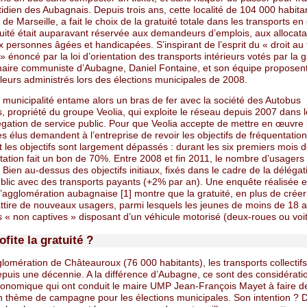
tidien des Aubagnais. Depuis trois ans, cette localité de 104 000 habita
 de Marseille, a fait le choix de la gratuité totale dans les transports 
tuité était auparavant réservée aux demandeurs d’emplois, aux allocata
 personnes âgées et handicapées. S’inspirant de l’esprit du « droit au 
» énoncé par la loi d’orientation des transports intérieurs votés par la
maire communiste d’Aubagne, Daniel Fontaine, et son équipe proposent
leurs administrés lors des élections municipales de 2008.
 municipalité entame alors un bras de fer avec la société des Autobus
, propriété du groupe Veolia, qui exploite le réseau depuis 2007 dans 
égation de service public. Pour que Veolia accepte de mettre en œuvre 
les élus demandent à l’entreprise de revoir les objectifs de fréquentation
 les objectifs sont largement dépassés : durant les six premiers mois d
tation fait un bon de 70%. Entre 2008 et fin 2011, le nombre d’usagers
Bien au-dessus des objectifs initiaux, fixés dans le cadre de la délégat
ublic avec des transports payants (+2% par an). Une enquête réalisée 
’agglomération aubagnaise [1] montre que la gratuité, en plus de créer
attire de nouveaux usagers, parmi lesquels les jeunes de moins de 18 a
 « non captives » disposant d’un véhicule motorisé (deux-roues ou voit
ofite la gratuité ?
lomération de Châteauroux (76 000 habitants), les transports collectifs
epuis une décennie. A la différence d’Aubagne, ce sont des considérati
conomique qui ont conduit le maire UMP Jean-François Mayet à faire de
un thème de campagne pour les élections municipales. Son intention ?