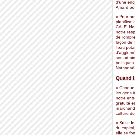
d’une enqu
Amard pour
« Pour nou
planificat
CALE. Nou
notre resp
de rompre
façon de r
l’eau pota
d’agglomé
ses admin
politiques
Nathanaël
Quand la
« Chaque f
les gens à
notre entr
gratuité e
marchande 
culture de 
« Saisir l
du capita
elle se fo