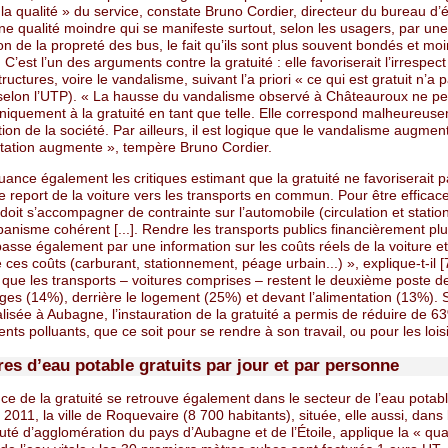
la qualité » du service, constate Bruno Cordier, directeur du bureau d’
e qualité moindre qui se manifeste surtout, selon les usagers, par une
n de la propreté des bus, le fait qu’ils sont plus souvent bondés et mo
 C’est l’un des arguments contre la gratuité : elle favoriserait l’irrespect
tructures, voire le vandalisme, suivant l’a priori « ce qui est gratuit n’a 
(selon l’UTP). « La hausse du vandalisme observé à Châteauroux ne pe
niquement à la gratuité en tant que telle. Elle correspond malheureus
ion de la société. Par ailleurs, il est logique que le vandalisme augme
ntation augmente », tempère Bruno Cordier.
uance également les critiques estimant que la gratuité ne favoriserait 
e report de la voiture vers les transports en commun. Pour être efficace
 doit s’accompagner de contrainte sur l’automobile (circulation et stati
banisme cohérent [...]. Rendre les transports publics financièrement pl
 passe également par une information sur les coûts réels de la voiture e
ces coûts (carburant, stationnement, péage urbain...) », explique-t-il [7
 que les transports – voitures comprises – restent le deuxième poste 
es (14%), derrière le logement (25%) et devant l’alimentation (13%). 
alisée à Aubagne, l’instauration de la gratuité a permis de réduire de 6
ts polluants, que ce soit pour se rendre à son travail, ou pour les loisi
tres d’eau potable gratuits par jour et par personne
ce de la gratuité se retrouve également dans le secteur de l’eau potab
011, la ville de Roquevaire (8 700 habitants), située, elle aussi, dans 
é d’agglomération du pays d’Aubagne et de l’Étoile, applique la « qua