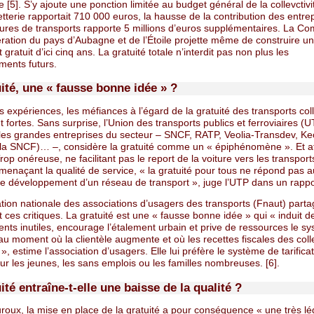
se [5]. S’y ajoute une ponction limitée au budget général de la collevctivi
letterie rapportait 710 000 euros, la hausse de la contribution des entre
ctures de transports rapporte 5 millions d’euros supplémentaires. La 
ration du pays d’Aubagne et de l’Étoile projette même de construire u
 gratuit d’ici cinq ans. La gratuité totale n’interdit pas non plus les
ments futurs.
ité, une « fausse bonne idée » ?
 expériences, les méfiances à l’égard de la gratuité des transports coll
fortes. Sans surprise, l’Union des transports publics et ferroviaires (U
es grandes entreprises du secteur – SNCF, RATP, Veolia-Transdev, Keoli
 la SNCF)… –, considère la gratuité comme un « épiphénomène ». Et a
 Trop onéreuse, ne facilitant pas le report de la voiture vers les transport
, menaçant la qualité de service, « la gratuité pour tous ne répond pas 
 de développement d’un réseau de transport », juge l’UTP dans un rappo
tion nationale des associations d’usagers des transports (Fnaut) parta
ces critiques. La gratuité est une « fausse bonne idée » qui « induit d
nts inutiles, encourage l’étalement urbain et prive de ressources le s
au moment où la clientèle augmente et où les recettes fiscales des colle
», estime l’association d’usagers. Elle lui préfère le système de tarifica
ur les jeunes, les sans emplois ou les familles nombreuses. [6].
ité entraîne-t-elle une baisse de la qualité ?
roux, la mise en place de la gratuité a pour conséquence « une très lé