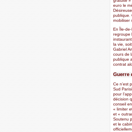
gratuité »
euro le mè
Désireuse
publique. 
mobiliser
En Île-de
regroupe l
instauran
la vie, so
Gabriel Am
cours de 
publique a
contrat al
Guerre d
Ce n’est 
Sud Paris
pour l’ap
décision q
conseil e
« limiter 
et « outra
Soutenu pa
et le cabi
officielle