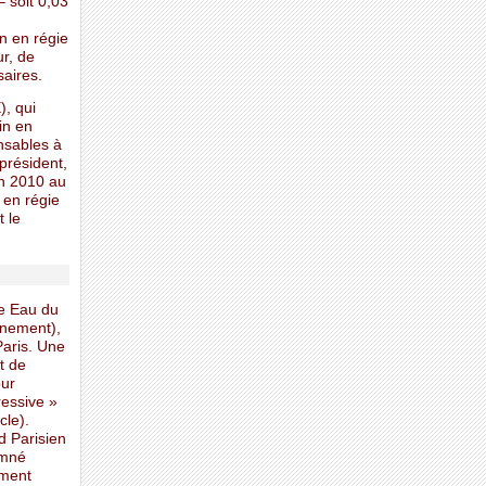
– soit 0,03
n en régie
r, de
aires.
, qui
in en
nsables à
 président,
in 2010 au
 en régie
 le
de Eau du
nnement),
Paris. Une
t de
our
ressive »
cle).
d Parisien
amné
ement