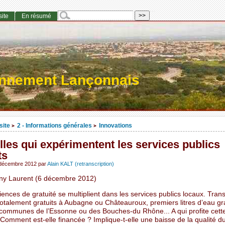
site
En résumé
onnement Lançonnais
site
2 - Informations générales
Innovations
>
>
lles qui expérimentent les services publics
ts
 décembre 2012
par
Alain KALT (retranscription)
ny Laurent (6 décembre 2012)
ences de gratuité se multiplient dans les services publics locaux. Tran
talement gratuits à Aubagne ou Châteauroux, premiers litres d’eau gra
communes de l’Essonne ou des Bouches-du Rhône... A qui profite cett
 Comment est-elle financée ? Implique-t-elle une baisse de la qualité d