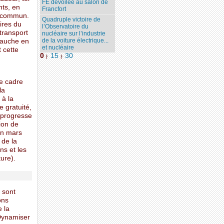
FE dévoilée au salon de
nts, en
Francfort
en commun.
Quadruple victoire de
ires du
l’Observatoire du
transport
nucléaire sur l’industrie
de la voiture électrique...
 gauche en
et nucléaire
 cette
0
15
30
|
|
le cadre
la
 à la
e gratuité,
 progresse
ion de
en mars
 de la
ns et les
ure).
 sont
ons
 la
 Dynamiser