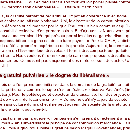
ête interne… Tout en déclarant à son tour vouloir porter plainte contr
 « dénonciation calomnieuse ». L’affaire suit son cours.
s, la gratuité permet de redistribuer l’impôt en cohérence avec notre
ion écologique, affirme Nathanaël Uhl, le directeur de la communication 
s désirons aussi montrer par là que l’eau est un bien commun et qu’il 
onsabilité collective d’en prendre soin. » Et d’ajouter : « Nous avons pri
 avec une certaine idée qui prévaut parmi les élus de gauche disant qu
esponsabiliser les gens est de les faire payer... » Pour la CALE, la distr
ble a été la première expérience de la gratuité. Aujourd’hui, la commu
ration de l’Essonne loue des vélos et fournit des composteurs gratuit
istrés. « Nous voulons être un exemple car nous proposons des altern
 concrètes. Ce ne sont pas uniquement des mots, ce sont des actes ! »,
 Uhl.
 gratuité pulvérise « le dogme du libéralisme »
ois que l’on prend une initiative dans le domaine de la gratuité, on fait
 la politique, y compris lorsque c’est un échec », observe Paul Ariès (li
etien). Pour le politologue et objecteur de croissance, l’un des enjeux d
st de « sortir de l’économisme ». « De même qu’il n’y a pas de société
sans culture du marché, il ne peut advenir de société de la gratuité, 
la gratuité », souligne-t-il.
e capitalisme par la queue », non pas en s’en prenant directement à la p
l, mais « en subvertissant le principe de consommation marchande » su
nde. Voilà à quoi nous invite la gratuité selon Magali Giovannangeli, pr