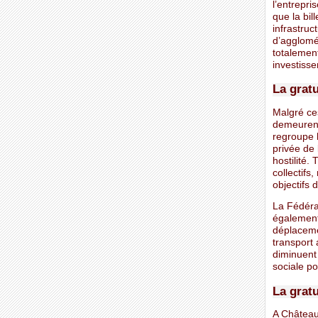
l’entrepri
que la bil
infrastru
d’agglomé
totalement
investisse
La gratu
Malgré ces
demeurent 
regroupe l
privée de
hostilité.
collectifs
objectifs
La Fédéra
également 
déplaceme
transport 
diminuent 
sociale po
La gratu
A Château