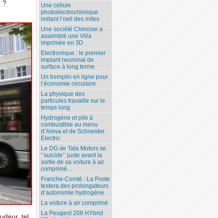
 ?
Une cellule
photoélectrochimique
imitant l’oeil des mites
Une société Chinoise a
assemblé une Villa
imprimée en 3D
Electronique : le premier
implant neuronal de
surface à long terme
Un tremplin en ligne pour
l’économie circulaire
La physique des
particules travaille sur le
temps long
Hydrogène et pile à
combustible au menu
d’Areva et de Schneider
Electric
Le DG de Tata Motors se
‘’suicide’’ juste avant la
sortie de sa voiture à air
comprimé...
Franche-Comté : La Poste
testera des prolongateurs
d’autonomie hydrogène
La voiture à air comprimé
La Peugeot 208 HYbrid
udeur, tel