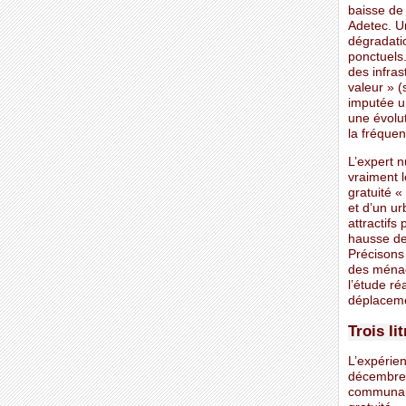
baisse de 
Adetec. Un
dégradatio
ponctuels.
des infras
valeur » 
imputée u
une évolut
la fréque
L’expert n
vraiment l
gratuité «
et d’un ur
attractifs
hausse de 
Précisons
des ménag
l’étude ré
déplacemen
Trois li
L’expérien
décembre 2
communaut