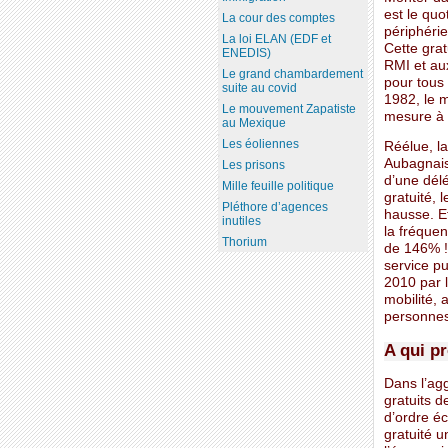
est le quo
La cour des comptes
périphérie
La loi ELAN (EDF et
Cette gra
ENEDIS)
RMI et aux
Le grand chambardement
pour tous 
suite au covid
1982, le 
Le mouvement Zapatiste
mesure à 
au Mexique
Les éoliennes
Réélue, la
Aubagnais
Les prisons
d’une dél
Mille feuille politique
gratuité, 
Pléthore d’agences
hausse. Et
inutiles
la fréquen
Thorium
de 146% ! 
service p
2010 par l
mobilité, 
personnes
A qui pr
Dans l’agg
gratuits d
d’ordre é
gratuité 