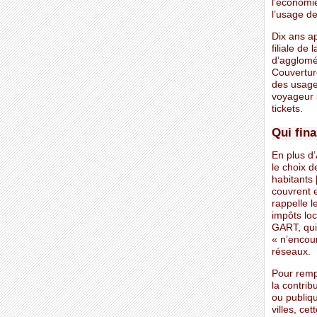
l’économi
l’usage de
Dix ans ap
filiale d
d’agglomér
Couverture
des usage
voyageur s
tickets.
Qui fina
En plus d
le choix d
habitants 
couvrent 
rappelle 
impôts loc
GART, qui 
« n’encour
réseaux.
Pour remp
la contrib
ou publiqu
villes, ce