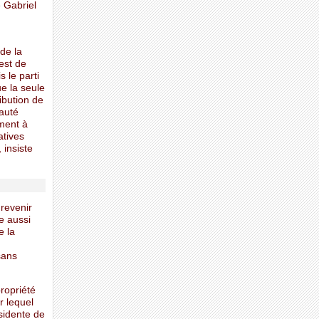
e Gabriel
de la
est de
s le parti
e la seule
ibution de
nauté
ement à
atives
 insiste
 revenir
re aussi
e la
sans
ropriété
r lequel
ésidente de