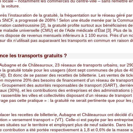
e locale – notamment les commerces du centre-ville – sans remettre e
 la voiture.
rès l’instauration de la gratuité, la fréquentation sur le réseau géré par
e la SNCF, a progressé de 208% ! Selon une étude menée par la Commu
ation castelroussine [2], la gratuité profite surtout aux bénéficiaires de
 maladie universelle (CMU) et de l’Aide médicale d’État [3]. Plus de la
rs dispose de revenus mensuels inférieurs à 1 100 euros. Près d’un 
ur dix n’utilisait pas auparavant les transports en commun en raison d
nce les transports gratuits ?
’Aubagne et de Châteauroux, 23 réseaux de transports urbains, sur 290,
e la gratuité totale pour les usagers (dont sept communes de plus de 4
[4]). Et donc de se passer des recettes de billetterie. Les ventes de tick
en moyenne 20% des besoins de financement d’un réseau de transport
le Groupement des autorités responsables de transport (GART), derrièr
aux (30%), et les contributions des entreprises et des administrations 
rassemble les villes et collectivités disposant d’un réseau de transport 
age pas cette pratique » : la gratuité ne serait pertinente que pour les 
lacer les recettes de billetterie, Aubagne et Châteauroux ont décidé d
ution « versement transport » (VT). Celle-ci est payée par les entrepris
es situées sur le territoire et employant plus de neuf salariés. Dans le
tte contribution a été portée respectivement à 1,8 et 0,6% de la masse s