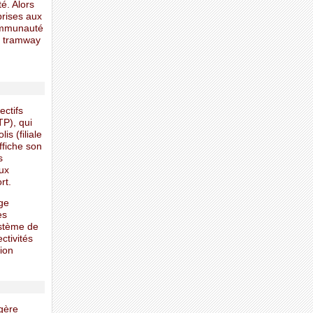
té. Alors
prises aux
Communauté
n tramway
ectifs
TP), qui
s (filiale
ffiche son
s
aux
rt.
ge
es
ystème de
ctivités
tion
gère