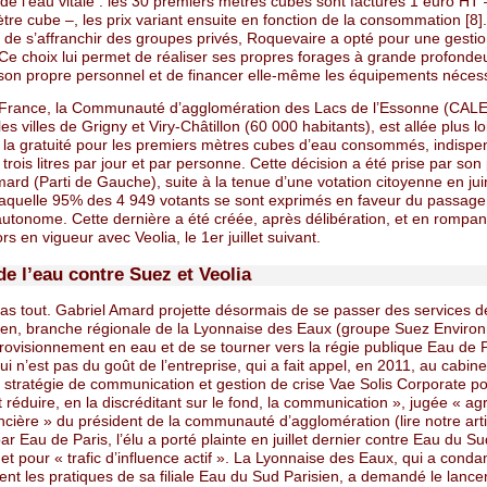
 de l’eau vitale : les 30 premiers mètres cubes sont facturés 1 euro HT 
tre cube –, les prix variant ensuite en fonction de la consommation [8].
 de s’affranchir des groupes privés, Roquevaire a opté pour une gestio
Ce choix lui permet de réaliser ses propres forages à grande profondeu
 son propre personnel et de financer elle-même les équipements nécess
-France, la Communauté d’agglomération des Lacs de l’Essonne (CALE)
es villes de Grigny et Viry-Châtillon (60 000 habitants), est allée plus lo
t la gratuité pour les premiers mètres cubes d’eau consommés, indispe
it trois litres par jour et par personne. Cette décision a été prise par son
ard (Parti de Gauche), suite à la tenue d’une votation citoyenne en ju
laquelle 95% des 4 949 votants se sont exprimés en faveur du passage
utonome. Cette dernière a été créée, après délibération, et en rompant
ors en vigueur avec Veolia, le 1er juillet suivant.
e l’eau contre Suez et Veolia
pas tout. Gabriel Amard projette désormais de se passer des services 
ien, branche régionale de la Lyonnaise des Eaux (groupe Suez Enviro
provisionnement en eau et de se tourner vers la régie publique Eau de 
ui n’est pas du goût de l’entreprise, qui a fait appel, en 2011, au cabine
n stratégie de communication et gestion de crise Vae Solis Corporate p
et réduire, en la discréditant sur le fond, la communication », jugée « ag
ncière » du président de la communauté d’agglomération (lire notre arti
r Eau de Paris, l’élu a porté plainte en juillet dernier contre Eau du Su
net pour « trafic d’influence actif ». La Lyonnaise des Eaux, qui a cond
ment les pratiques de sa filiale Eau du Sud Parisien, a demandé le lanc