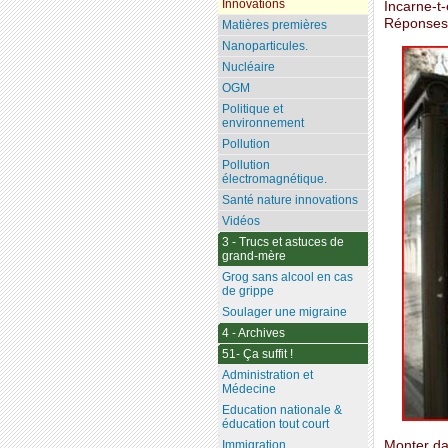
Innovations
Incarne-t
Réponses p
Matières premières
Nanoparticules.
Nucléaire
OGM
Politique et
environnement
Pollution
Pollution
électromagnétique.
Santé nature innovations
Vidéos
3 - Trucs et astuces de
grand-mère
Grog sans alcool en cas
de grippe
Soulager une migraine
4 - Archives
51- Ça suffit !
Administration et
Médecine
Education nationale &
éducation tout court
Monter da
Immigration