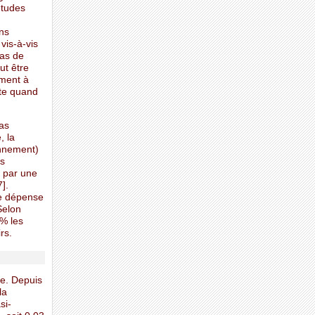
études
ins
 vis-à-vis
pas de
ut être
ement à
nte quand
pas
, la
onnement)
us
t par une
].
de dépense
Selon
3% les
rs.
le. Depuis
la
si-