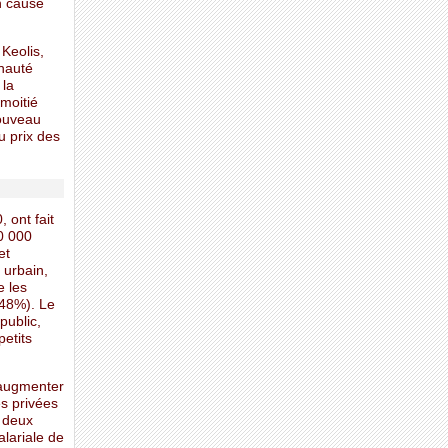
n cause
 Keolis,
nauté
 la
 moitié
nouveau
u prix des
 ont fait
0 000
et
 urbain,
e les
(48%). Le
public,
petits
’augmenter
es privées
s deux
alariale de