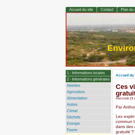
Accueil du site
Contact
Plan du 
Envir
1 - Informations locales
Accueil du 
2 - Informations générales
Ces vi
Abeilles
gratui
Agriculture.
Alimentation
mercredi 19
Autres
Par Antho
Climat
Les expéri
Déchets
commun to
Energie
dans des 
Faune
gratuité ?