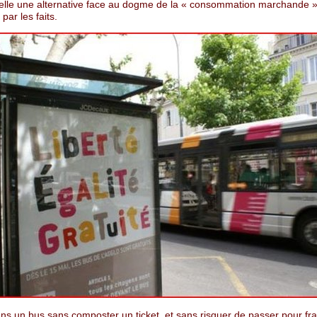
-elle une alternative face au dogme de la « consommation marchande »
ar les faits.
ns un bus sans composter un ticket, et sans risquer de passer pour fra