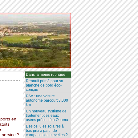
Dans la même rubrique
Renault primé pour sa
planche de bord éco-
conçue
PSA : une voiture
autonome parcourt 3.000
km
Un nouveau système de
traitement des eaux
sports en
usées présenté à Obama
tuits
Des cellules solaires à
e
bas prix à partir de
u service ?
carapaces de crevettes ?