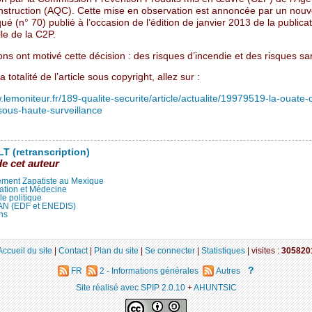
onstruction (AQC). Cette mise en observation est annoncée par un nou
 (n° 70) publié à l’occasion de l’édition de janvier 2013 de la publica
le de la C2P.
ns ont motivé cette décision : des risques d’incendie et des risques san
a totalité de l’article sous copyright, allez sur :
.lemoniteur.fr/189-qualite-securite/article/actualite/19979519-la-ouate-
sous-haute-surveillance
T (retranscription)
de cet auteur
ment Zapatiste au Mexique
ation et Médecine
lle politique
LAN (EDF et ENEDIS)
ns
Accueil du site
|
Contact
|
Plan du site
|
Se connecter
|
Statistiques
|
visites :
305820
?
FR
2 - Informations générales
Autres
Site réalisé avec SPIP 2.0.10
+
AHUNTSIC