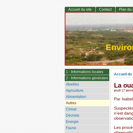
Accueil du site
Contact
Plan du 
Envir
1 - Informations locales
Accueil du 
2 - Informations générales
La oua
Abeilles
Agriculture.
jeudi 17 janv
Alimentation
Par Isabel
Autres
Suspectés 
Climat
n’est dang
Déchets
observatio
Energie
Les procéd
Faune
observati