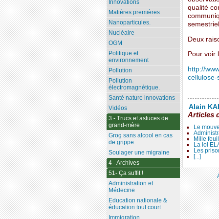
Innovations
qualité c
Matières premières
communiqué
Nanoparticules.
semestriel
Nucléaire
Deux raiso
OGM
Politique et
Pour voir l
environnement
http://www
Pollution
cellulose-
Pollution
électromagnétique.
Santé nature innovations
Alain KAL
Vidéos
Articles 
3 - Trucs et astuces de
grand-mère
Le mouve
Administr
Grog sans alcool en cas
Mille feui
de grippe
La loi E
Les priso
Soulager une migraine
[...]
4 - Archives
51- Ça suffit !
Administration et
Médecine
Education nationale &
éducation tout court
Immigration