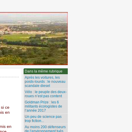
Dans la même rubrique
Après les voitures, les
poids-lourds : le nouveau
scandale diesel
Vélo : le peuple des deux-
roues n’est pas content
Goldman Prize : les 6
militants écologistes de
 si ce
l’année 2017
mis en
Un peu de science pas
trop fiction...
 mis en
Au moins 200 défenseurs
de l’environnement tués
ence