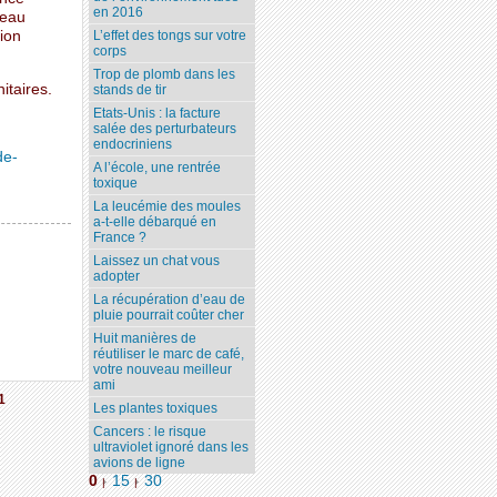
en 2016
veau
tion
L’effet des tongs sur votre
corps
Trop de plomb dans les
itaires.
stands de tir
Etats-Unis : la facture
salée des perturbateurs
endocriniens
de-
A l’école, une rentrée
toxique
La leucémie des moules
a-t-elle débarqué en
France ?
Laissez un chat vous
adopter
La récupération d’eau de
pluie pourrait coûter cher
Huit manières de
réutiliser le marc de café,
votre nouveau meilleur
ami
1
Les plantes toxiques
Cancers : le risque
ultraviolet ignoré dans les
avions de ligne
0
15
30
|
|