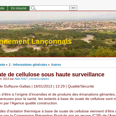
site
En résumé
onnement Lançonnais
site
2 - Informations générales
Autres
>
>
te de cellulose sous haute surveillance
ier 2013
par
Alain KALT (retranscription)
le Duffaure-Gallais | 16/01/2013 | 13:29 | Qualité/Sécurité
d’être à l’origine d’incendies et de produire des émanations gênantes,
ereuses pour la santé, les isolants à base de ouate de cellulose sont 
n par l’Agence qualité construction.
és d’isolation thermique à base de ouate de cellulose viennent d’être
on par la Commission Prévention Produits mis en œuvre (C2P) de l’Ag