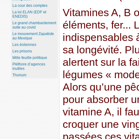
La cour des comptes
Vitamines A, B 
La loi ELAN (EDF et
ENEDIS)
éléments, fer...
Le grand chambardement
suite au covid
indispensables 
Le mouvement Zapatiste
au Mexique
Les éoliennes
sa longévité. Pl
Les prisons
Mille feuille politique
alertent sur la fa
Pléthore d’agences
inutiles
légumes « moder
Thorium
Alors qu’une pêc
pour absorber u
vitamine A, il fa
croquer une ving
passées ces vit