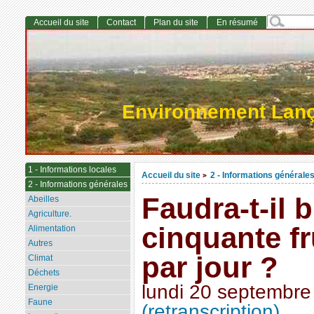
Accueil du site
Contact
Plan du site
En résumé
Environnement Lan
1 - Informations locales
Accueil du site
2 - Informations générale
>
2 - Informations générales
Faudra-t-il 
Abeilles
Agriculture.
cinquante fr
Alimentation
Autres
par jour ?
Climat
Déchets
lundi 20 septembre
Energie
Faune
(retranscription)