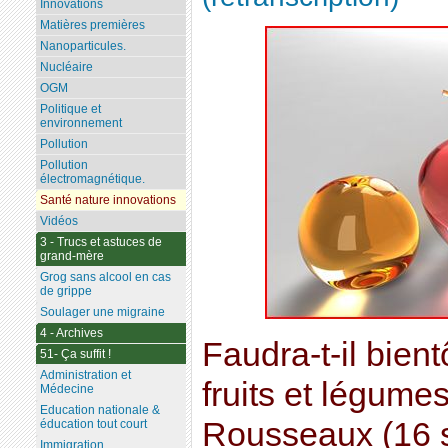
Innovations
Matières premières
Nanoparticules.
Nucléaire
OGM
Politique et
environnement
Pollution
Pollution
électromagnétique.
Santé nature innovations
Vidéos
3 - Trucs et astuces de
grand-mère
Grog sans alcool en cas
de grippe
Soulager une migraine
4 - Archives
Faudra-t-il bien
51- Ça suffit !
Administration et
fruits et légume
Médecine
Education nationale &
Rousseaux (16 
éducation tout court
Immigration