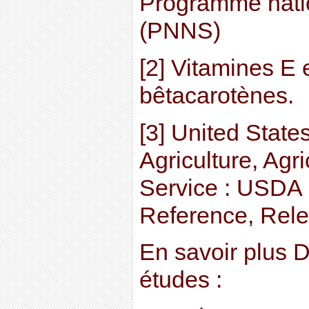
Programme natio
(PNNS)
[2] Vitamines E 
bêtacarotènes.
[3] United State
Agriculture, Agr
Service : USDA 
Reference, Rele
En savoir plus D
études :