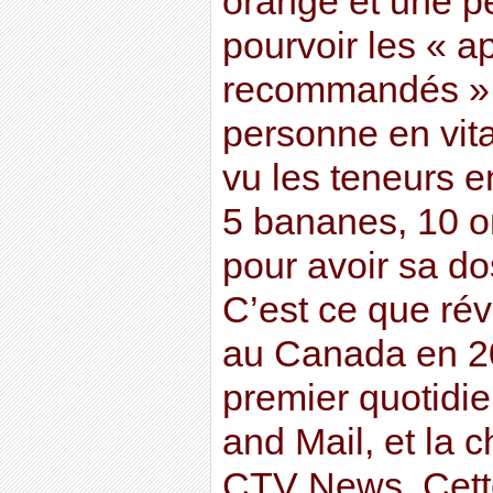
orange et une pê
pourvoir les « a
recommandés » 
personne en vita
vu les teneurs en
5 bananes, 10 o
pour avoir sa do
C’est ce que ré
au Canada en 20
premier quotidi
and Mail, et la c
CTV News. Cett