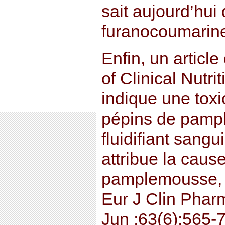
sait aujourd’hui
furanocoumarine
Enfin, un articl
of Clinical Nutri
indique une toxic
pépins de pamp
fluidifiant sangu
attribue la caus
pamplemousse, m
Eur J Clin Phar
Jun ;63(6):565-