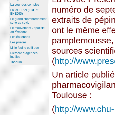
La cour des comptes
numéro de sept
La loi ELAN (EDF et
ENEDIS)
extraits de pép
Le grand chambardement
suite au covid
ont le même effe
Le mouvement Zapatiste
au Mexique
Les éoliennes
pamplemousse, m
Les prisons
sources scientif
Mille feuille politique
Pléthore d’agences
inutiles
(
http://www.pres
Thorium
Un article publi
pharmacovigila
Toulouse :
(
http://www.chu-