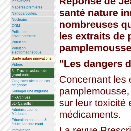
Réponse de Je
Innovations
Matières premières
santé nature i
Nanoparticules.
Nucléaire
nombreuses qu
OGM
Politique et
les extraits de
environnement
Pollution
pamplemousse s
Pollution
électromagnétique.
Santé nature innovations
"Les dangers 
Vidéos
3 - Trucs et astuces de
grand-mère
Concernant les e
Grog sans alcool en cas
de grippe
pamplemousse, p
Soulager une migraine
4 - Archives
sur leur toxicité
51- Ça suffit !
Administration et
médicaments.
Médecine
Education nationale &
éducation tout court
La revue Prescr
Immigration