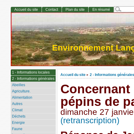
Accueil du site
Contact
Plan du site
En résumé
Environnement Lan
1 - Informations locales
Accueil du site
2 - Informations générale
>
2 - Informations générales
Concernant l
Abeilles
Agriculture.
pépins de 
Alimentation
Autres
dimanche 27 janvie
Climat
Déchets
(retranscription)
Energie
Faune