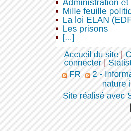
Administration e
Mille feuille polit
La loi ELAN (ED
Les prisons
[...]
Accueil du site
|
C
connecter
|
Statis
FR
2 - Inform
nature 
Site réalisé avec 