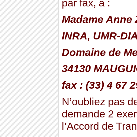
par fax, à :
Madame Anne 
INRA, UMR-DI
Domaine de Me
34130 MAUGUI
fax : (33) 4 67 
N’oubliez pas de
demande 2 exem
l’Accord de Tran