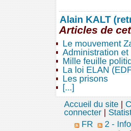
Alain KALT (ret
Articles de ce
Le mouvement Za
Administration e
Mille feuille polit
La loi ELAN (ED
Les prisons
[...]
Accueil du site
|
C
connecter
|
Statis
FR
2 - Inf