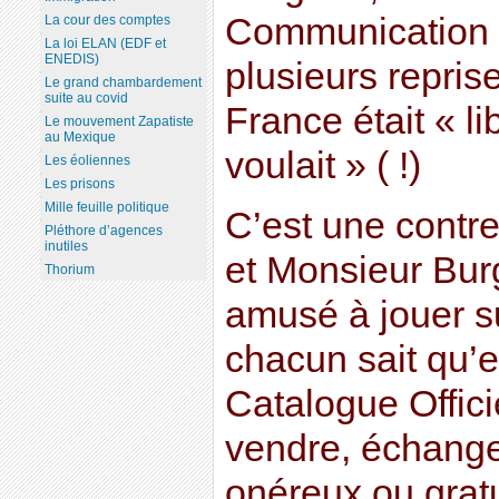
Communication a
La cour des comptes
La loi ELAN (EDF et
ENEDIS)
plusieurs repri
Le grand chambardement
suite au covid
France était « li
Le mouvement Zapatiste
au Mexique
voulait » ( !)
Les éoliennes
Les prisons
Mille feuille politique
C’est une contre
Pléthore d’agences
inutiles
et Monsieur Bur
Thorium
amusé à jouer s
chacun sait qu’
Catalogue Officiel
vendre, échanger
onéreux ou grat