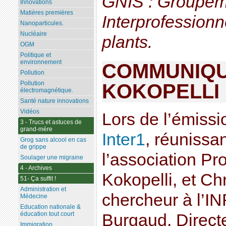
GNIS : Groupem
Innovations
Matières premières
Interprofession
Nanoparticules.
Nucléaire
plants.
OGM
Politique et
environnement
COMMUNIQU
Pollution
Pollution
KOKOPELLI
électromagnétique.
Santé nature innovations
Vidéos
Lors de l’émissi
3 - Trucs et astuces de
grand-mère
Inter1
, réunissa
Grog sans alcool en cas
de grippe
l’association Pr
Soulager une migraine
4 - Archives
Kokopelli, et Ch
51- Ça suffit !
Administration et
chercheur à l’I
Médecine
Education nationale &
éducation tout court
Burgaud, Direct
Immigration