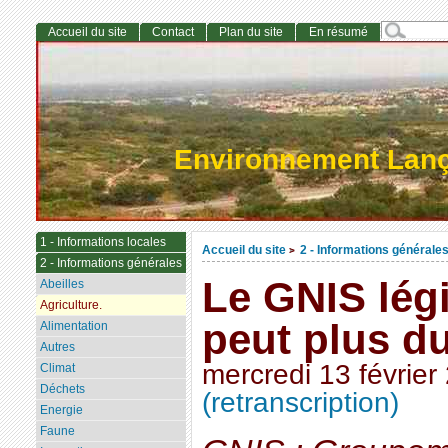
Accueil du site
Contact
Plan du site
En résumé
Environnement Lan
1 - Informations locales
Accueil du site
2 - Informations générale
>
2 - Informations générales
Le GNIS légi
Abeilles
Agriculture.
peut plus du
Alimentation
Autres
mercredi 13 février
Climat
Déchets
(retranscription)
Energie
Faune