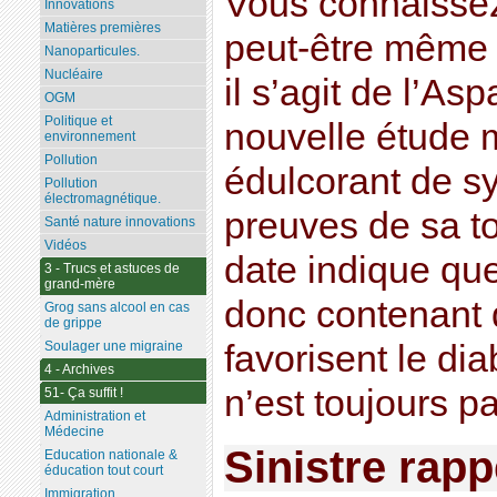
Vous connaissez 
Innovations
Matières premières
peut-être même
Nanoparticules.
Nucléaire
il s’agit de l’A
OGM
Politique et
nouvelle étude 
environnement
Pollution
édulcorant de s
Pollution
électromagnétique.
preuves de sa to
Santé nature innovations
Vidéos
date indique que
3 - Trucs et astuces de
grand-mère
donc contenant 
Grog sans alcool en cas
de grippe
Soulager une migraine
favorisent le diab
4 - Archives
n’est toujours pa
51- Ça suffit !
Administration et
Médecine
Sinistre rapp
Education nationale &
éducation tout court
Immigration