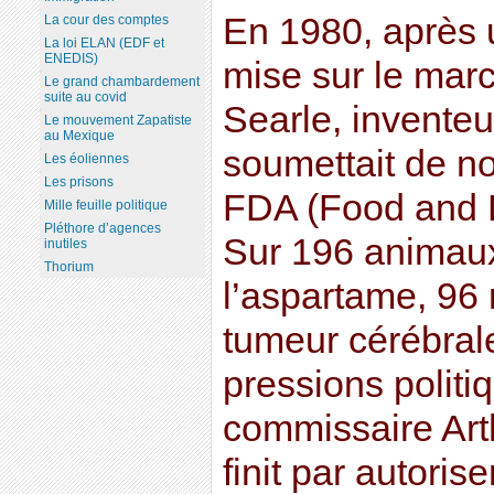
En 1980, après 
La cour des comptes
La loi ELAN (EDF et
ENEDIS)
mise sur le marc
Le grand chambardement
suite au covid
Searle, inventeu
Le mouvement Zapatiste
au Mexique
soumettait de no
Les éoliennes
Les prisons
FDA (Food and D
Mille feuille politique
Pléthore d’agences
Sur 196 animau
inutiles
Thorium
l’aspartame, 96
tumeur cérébrale
pressions politi
commissaire Art
finit par autori