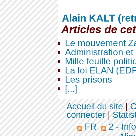
Alain KALT (ret
Articles de ce
Le mouvement Za
Administration e
Mille feuille polit
La loi ELAN (ED
Les prisons
[...]
Accueil du site
|
C
connecter
|
Statis
FR
2 - Inf