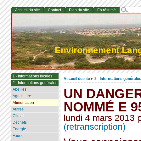
Accueil du site
Contact
Plan du site
En résumé
Environnement Lan
1 - Informations locales
Accueil du site
2 - Informations générale
>
2 - Informations générales
UN DANGE
Abeilles
Agriculture.
NOMMÉ E 95
Alimentation
Autres
lundi 4 mars 2013
Climat
Déchets
(retranscription)
Energie
Faune