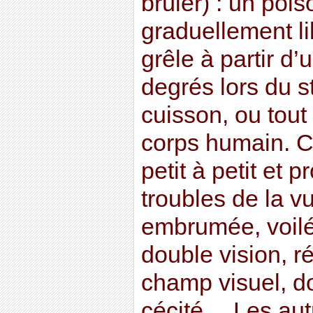
brûler) : un pois
graduellement lib
grêle à partir d
degrés lors du s
cuisson, ou tou
corps humain. C
petit à petit et 
troubles de la v
embrumée, voilé
double vision, r
champ visuel, d
cécité… Les au