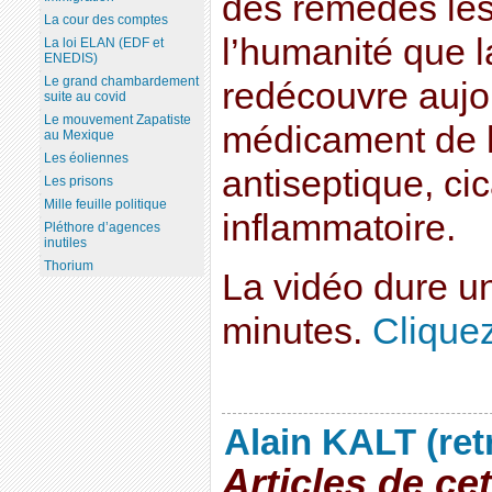
des remèdes les
La cour des comptes
l’humanité que 
La loi ELAN (EDF et
ENEDIS)
Le grand chambardement
redécouvre aujo
suite au covid
Le mouvement Zapatiste
médicament de la
au Mexique
Les éoliennes
antiseptique, cic
Les prisons
Mille feuille politique
inflammatoire.
Pléthore d’agences
inutiles
Thorium
La vidéo dure u
minutes.
Cliquez 
Alain KALT (ret
Articles de ce