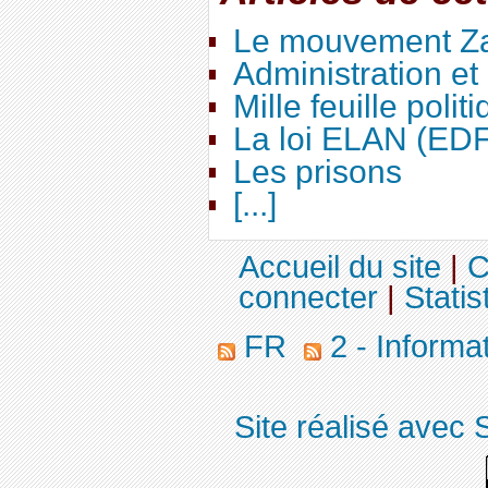
Le mouvement Za
Administration e
Mille feuille polit
La loi ELAN (ED
Les prisons
[...]
Accueil du site
|
C
connecter
|
Statis
FR
2 - Informa
Site réalisé avec 