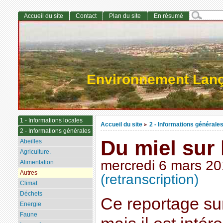
Accueil du site
Contact
Plan du site
En résumé
Environnement Lan
1 - Informations locales
Accueil du site
2 - Informations générale
>
2 - Informations générales
Du miel sur 
Abeilles
Agriculture.
mercredi 6 mars 2
Alimentation
Autres
(retranscription)
Climat
Déchets
Ce reportage su
Energie
Faune