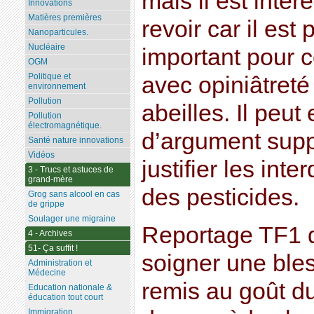
mais il est intér
Innovations
Matières premières
revoir car il est
Nanoparticules.
Nucléaire
important pour 
OGM
Politique et
avec opiniâtreté
environnement
Pollution
abeilles. Il peut
Pollution
électromagnétique.
d’argument supp
Santé nature innovations
Vidéos
justifier les inte
3 - Trucs et astuces de
grand-mère
des pesticides.
Grog sans alcool en cas
de grippe
Soulager une migraine
Reportage TF1 d
4 - Archives
51- Ça suffit !
soigner une ble
Administration et
Médecine
remis au goût du 
Education nationale &
éducation tout court
Immigration