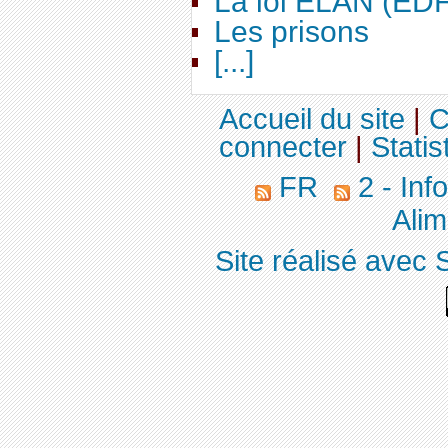
La loi ELAN (ED
Les prisons
[...]
Accueil du site
|
C
connecter
|
Statis
FR
2 - Inf
Alim
Site réalisé avec 