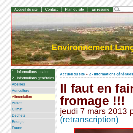
Accueil du site
Contact
Plan du site
En résumé
Environnement Lan
1 - Informations locales
Accueil du site
2 - Informations générale
>
2 - Informations générales
Il faut en fa
Abeilles
Agriculture.
fromage !!!
Alimentation
Autres
jeudi 7 mars 2013
Climat
Déchets
(retranscription)
Energie
Faune