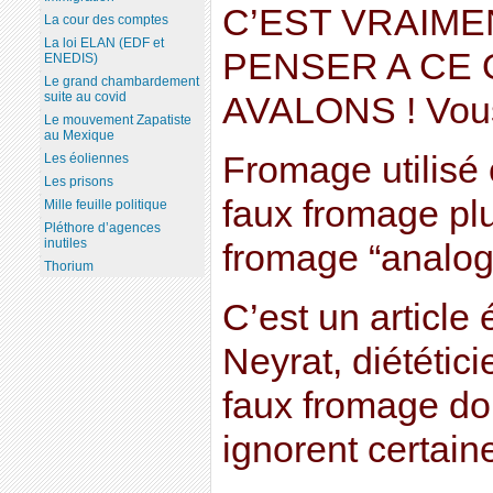
C’EST VRAIME
La cour des comptes
La loi ELAN (EDF et
PENSER A CE
ENEDIS)
Le grand chambardement
suite au covid
AVALONS ! Vous 
Le mouvement Zapatiste
au Mexique
Fromage utilisé
Les éoliennes
Les prisons
faux fromage plu
Mille feuille politique
Pléthore d’agences
inutiles
fromage “analog
Thorium
C’est un article
Neyrat, diététic
faux fromage d
ignorent certain