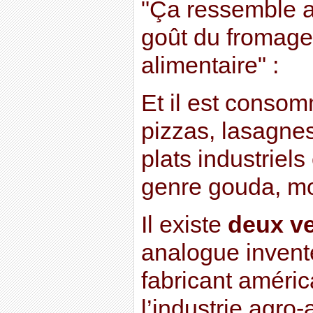
"Ça ressemble a
goût du fromage
alimentaire" :
Et il est conso
pizzas, lasagnes
plats industriel
genre gouda, mo
Il existe
deux v
analogue inven
fabricant améric
l’industrie agro