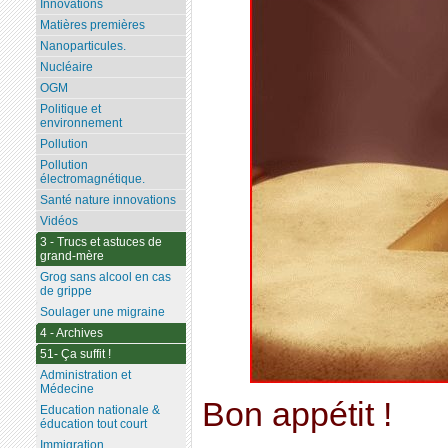
Innovations
Matières premières
Nanoparticules.
Nucléaire
OGM
Politique et
environnement
Pollution
Pollution
électromagnétique.
Santé nature innovations
Vidéos
3 - Trucs et astuces de
grand-mère
Grog sans alcool en cas
de grippe
Soulager une migraine
4 - Archives
51- Ça suffit !
Administration et
Médecine
Bon appétit !
Education nationale &
éducation tout court
Immigration