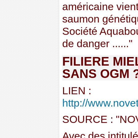
américaine vient
saumon génétiqu
Société Aquabou
de danger ......"
FILIERE MIE
SANS OGM 
LIEN :
http://www.noveth
SOURCE : "NO
Avec des intitu