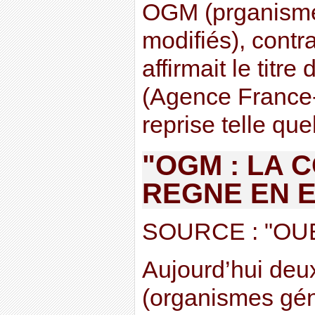
OGM (prganism
modifiés), contr
affirmait le titr
(Agence France
reprise telle qu
"OGM : LA 
REGNE EN 
SOURCE : "OU
Aujourd’hui de
(organismes gé