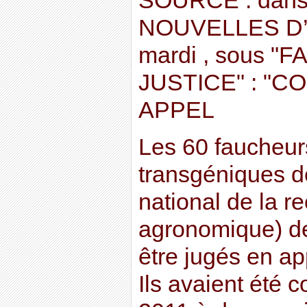
SOURCE : dan
NOUVELLES D’
mardi , sous "
JUSTICE" : "C
APPEL
Les 60 faucheur
transgéniques de
national de la r
agronomique) d
être jugés en ap
Ils avaient été