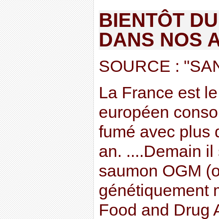
BIENTÔT D
DANS NOS 
SOURCE : "SA
La France est l
européen cons
fumé avec plus 
an. ....Demain il
saumon OGM (o
génétiquement mo
Food and Drug A