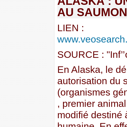
ALASKA : U
AU SAUMON
LIEN :
www.veosearch.c
SOURCE : "Inf’
En Alaska, le dé
autorisation d
(organismes gén
, premier anima
modifié destiné à
humaine. En effe