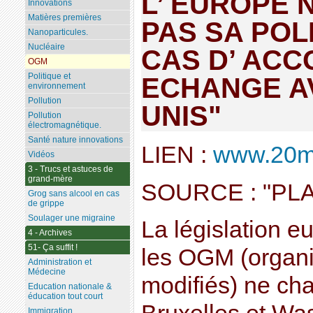
L’ EUROPE 
Innovations
Matières premières
PAS SA POL
Nanoparticules.
Nucléaire
CAS D’ ACC
OGM
Politique et
ECHANGE AV
environnement
Pollution
UNIS"
Pollution
électromagnétique.
Santé nature innovations
LIEN :
www.20min
Vidéos
3 - Trucs et astuces de
grand-mère
SOURCE : "PL
Grog sans alcool en cas
de grippe
Soulager une migraine
La législation 
4 - Archives
51- Ça suffit !
les OGM (organ
Administration et
Médecine
modifiés) ne ch
Education nationale &
éducation tout court
Immigration