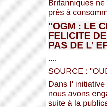
Britanniques ne 
près à consomme
"OGM : LE C
FELICITE D
PAS DE L’ E
....
SOURCE : "OU
Dans l’ initiati
nous avons eng
suite à la publi