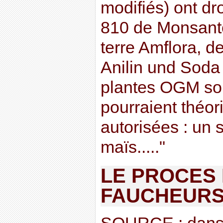
modifiés) ont dro
810 de Monsant
terre Amflora, 
Anilin und Soda 
plantes OGM son
pourraient théor
autorisées : un s
maïs....."
LE PROCES
FAUCHEURS