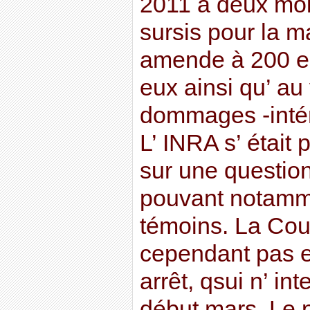
2011 à deux moi
sursis pour la ma
amende à 200 eu
eux ainsi qu’ a
dommages -intér
L’ INRA s’ était
sur une questio
pouvant notamme
témoins. La Cour
cependant pas 
arrêt, qsui n’ in
début mars. Le p