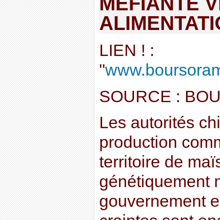
MEFIANTE VI
ALIMENTAT
LIEN ! :
"
www.boursorama
SOURCE : BO
Les autorités ch
production comm
territoire de maïs
génétiquement m
gouvernement es