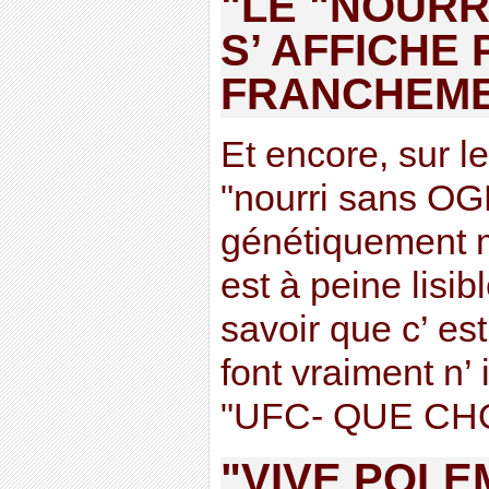
"LE "NOURR
S’ AFFICHE 
FRANCHEM
Et encore, sur le
"nourri sans OG
génétiquement mo
est à peine lisibl
savoir que c’ es
font vraiment n’
"UFC- QUE CHOI
"VIVE POLE