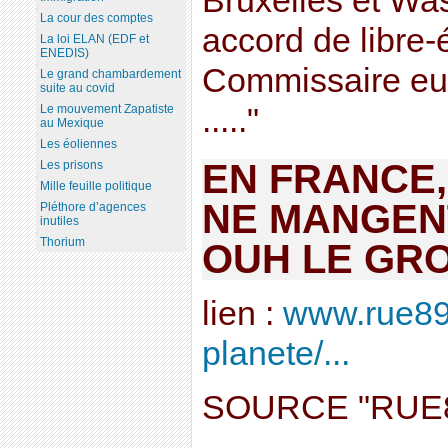
Bruxelles et Was
La cour des comptes
accord de libre-
La loi ELAN (EDF et
ENEDIS)
Commissaire e
Le grand chambardement
suite au covid
Le mouvement Zapatiste
....."
au Mexique
Les éoliennes
EN FRANCE,
Les prisons
Mille feuille politique
NE MANGENT
Pléthore d’agences
inutiles
Thorium
OUH LE GR
lien :
www.rue89
planete/...
SOURCE "RUE