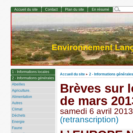
Accueil du site
Contact
Plan du site
En résumé
Environnement Lan
1 - Informations locales
Accueil du site
2 - Informations générale
>
2 - Informations générales
Brèves sur 
Abeilles
Agriculture.
de mars 2013
Alimentation
Autres
samedi 6 avril 2013
Climat
Déchets
(retranscription)
Energie
Faune