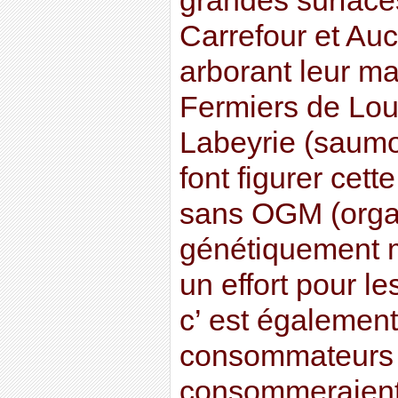
grandes surface
Carrefour et Auc
arborant leur ma
Fermiers de Loué
Labeyrie (saum
font figurer cett
sans OGM (org
génétiquement m
un effort pour l
c’ est égaleme
consommateurs 
consommeraient 