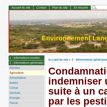
Accueil du site
Contact
Plan du site
En résumé
Environnement Lan
1 - Informations locales
Accueil du site
2 - Informations générale
>
2 - Informations générales
Condamnatio
Abeilles
Agriculture.
indemniser 
Alimentation
Autres
suite à un 
Climat
Déchets
par les pest
Energie
Faune