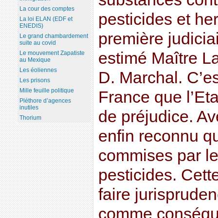
La cour des comptes
pesticides et he
La loi ELAN (EDF et
ENEDIS)
première judicia
Le grand chambardement
suite au covid
estimé Maître La
Le mouvement Zapatiste
au Mexique
Les éoliennes
D. Marchal. C’es
Les prisons
Mille feuille politique
France que l’Et
Pléthore d’agences
inutiles
de préjudice. Av
Thorium
enfin reconnu qu
commises par le
pesticides. Cett
faire jurispruden
comme conséqu