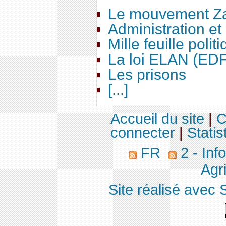
Le mouvement Za
Administration e
Mille feuille polit
La loi ELAN (ED
Les prisons
[...]
Accueil du site
|
C
connecter
|
Statis
FR
2 - Inf
Agri
Site réalisé avec 