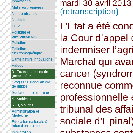
mardi 30 avril 2013
Innovations
Matières premières
(retranscription)
Nanoparticules.
Nucléaire
L’Etat a été co
OGM
Politique et
la Cour d’appel
environnement
Pollution
indemniser l’ag
Pollution
électromagnétique.
Marchal qui ava
Santé nature innovations
Vidéos
cancer (syndrome
3 - Trucs et astuces de
grand-mère
reconnue comm
Grog sans alcool en cas
de grippe
Soulager une migraine
professionnelle 
4 - Archives
51- Ça suffit !
tribunal des affa
Administration et
Médecine
sociale d’Epina
Education nationale &
éducation tout court
substances con
Immigration