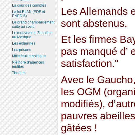
La cour des comptes
Les Allemands e
La loi ELAN (EDF et
ENEDIS)
sont abstenus.
Le grand chambardement
suite au covid
Le mouvement Zapatiste
Et les firmes Ba
au Mexique
Les éoliennes
pas manqué d’ e
Les prisons
Mille feuille politique
satisfaction."
Pléthore d’agences
inutiles
Thorium
Avec le Gaucho, 
les OGM (organ
modifiés), d’aut
pauvres abeille
gâtées !