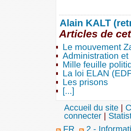
Alain KALT (ret
Articles de ce
Le mouvement Za
Administration e
Mille feuille polit
La loi ELAN (ED
Les prisons
[...]
Accueil du site
|
C
connecter
|
Statis
FR
2 - Informa