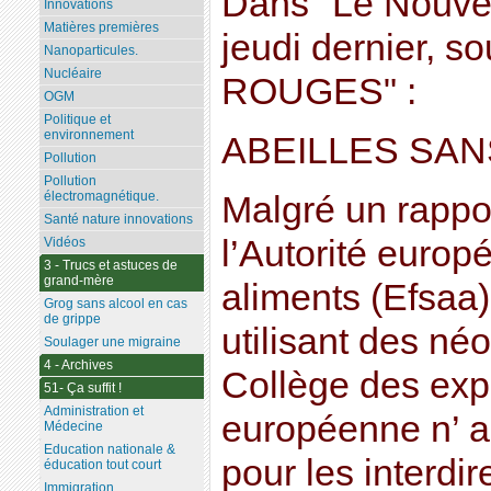
Dans "Le Nouve
Innovations
Matières premières
jeudi dernier,
Nanoparticules.
Nucléaire
ROUGES" :
OGM
Politique et
environnement
ABEILLES SA
Pollution
Pollution
électromagnétique.
Malgré un rappor
Santé nature innovations
l’Autorité europ
Vidéos
3 - Trucs et astuces de
grand-mère
aliments (Efsaa) 
Grog sans alcool en cas
de grippe
utilisant des néo
Soulager une migraine
4 - Archives
Collège des exp
51- Ça suffit !
Administration et
européenne n’ a
Médecine
Education nationale &
pour les interdir
éducation tout court
Immigration