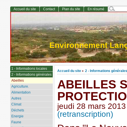
Accueil du site
Contact
Plan du site
En résumé
Environnement Lan
1 - Informations locales
Accueil du site
2 - Informations générale
>
2 - Informations générales
ABEILLES 
Abeilles
Agriculture.
PROTECTION
Alimentation
Autres
jeudi 28 mars 2013
Climat
Déchets
(retranscription)
Energie
Faune