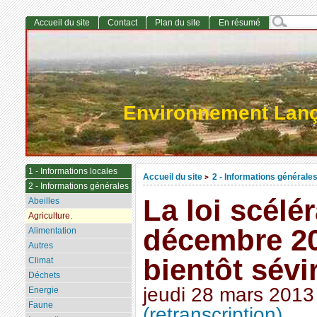
Accueil du site
Contact
Plan du site
En résumé
Environnement Lan
1 - Informations locales
Accueil du site
2 - Informations générale
>
2 - Informations générales
La loi scélé
Abeilles
Agriculture.
décembre 201
Alimentation
Autres
bientôt sévi
Climat
Déchets
jeudi 28 mars 2013
Energie
Faune
(retranscription)