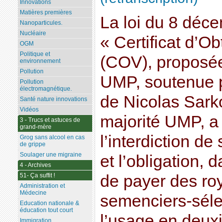
Innovations
Matières premières
La loi du 8 déce
Nanoparticules.
Nucléaire
« Certificat d’O
OGM
Politique et
(COV), proposée
environnement
Pollution
UMP, soutenue 
Pollution
électromagnétique.
de Nicolas Sarko
Santé nature innovations
Vidéos
majorité UMP, a
3 - Trucs et astuces de
grand-mère
l’interdiction de
Grog sans alcool en cas
de grippe
Soulager une migraine
et l’obligation, 
4 - Archives
51- Ça suffit !
de payer des roy
Administration et
Médecine
semenciers-séle
Education nationale &
éducation tout court
l’usage en deux
Immigration