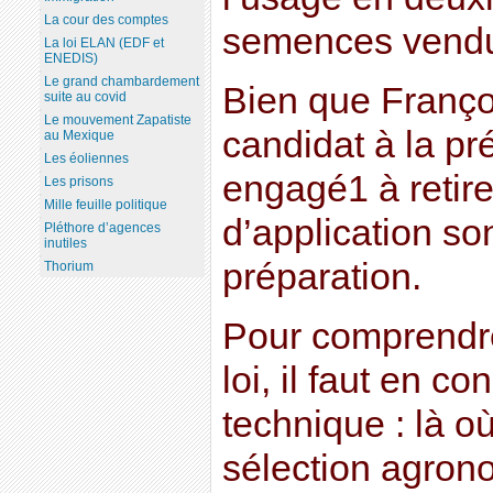
La cour des comptes
semences vendu
La loi ELAN (EDF et
ENEDIS)
Le grand chambardement
Bien que Franço
suite au covid
Le mouvement Zapatiste
candidat à la pré
au Mexique
Les éoliennes
engagé1 à retire
Les prisons
Mille feuille politique
d’application so
Pléthore d’agences
inutiles
préparation.
Thorium
Pour comprendre
loi, il faut en co
technique : là o
sélection agron