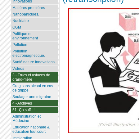
Innovations
Matières premières
Nanoparticules.
Nucléaire
OGM
Politique et
environnement
Pollution
Pollution
électromagnétique.
Santé nature innovations
Vidéos
3 - Trucs et astuces de
grand-mère
Grog sans alcool en cas
de grippe
Soulager une migraine
4 - Archives
51- Ça suffit !
Administration et
Médecine
Education nationale &
éducation tout court
Immigration