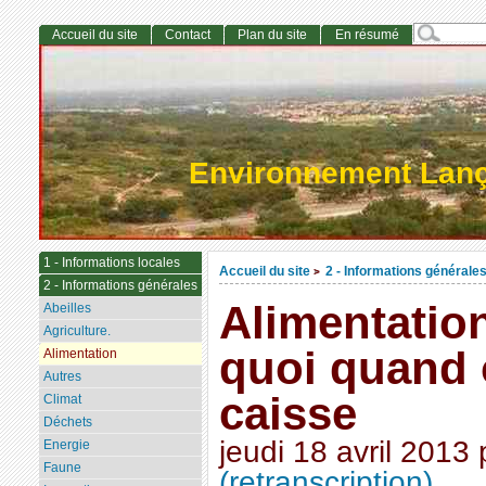
Accueil du site
Contact
Plan du site
En résumé
Environnement Lan
1 - Informations locales
Accueil du site
2 - Informations générale
>
2 - Informations générales
Alimentatio
Abeilles
Agriculture.
quoi quand 
Alimentation
Autres
caisse
Climat
Déchets
jeudi 18 avril 2013
Energie
Faune
(retranscription)