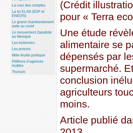
(Crédit illustrat
La cour des comptes
La loi ELAN (EDF et
pour « Terra eco
ENEDIS)
Le grand chambardement
suite au covid
Une étude révèle
Le mouvement Zapatiste
au Mexique
alimentaire se p
Les éoliennes
Les prisons
dépensés par l
Mille feuille politique
Pléthore d’agences
supermarché. Et
inutiles
Thorium
conclusion inélu
agriculteurs to
moins.
Article publié da
2013