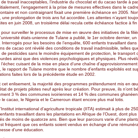
 de travail inacceptables, l’industrie du chocolat et du cacao tarde à pa
Initialement, l’engagement à la prise de mesures effectives dans le cadr
lontaire et non contraignant fixait une première échéance en 2005. No
 une prolongation de trois ans fut accordée. Les attentes n’ayant touj
aites en juin 2008, un troisième délai recula cette échéance factice à fi
our surveiller le processus de mise en œuvre des initiatives de la filiè
l’université états-unienne de Tulane a publié, le 1er octobre dernier, un
. Interrogés pour les besoins de l’enquête, 600 enfants travaillant dans
ons de cacao ont révélé des conditions de travail inadmissible, telles qu
ion de pesticides sans le moindre équipement de protection, le transport 
ourdes ainsi que des violences psychologiques et physiques. Plus révél
 l’échec cuisant de la mise en place d’une chaîne d’approvisionnement
, le rapport de Tulane montre que le nombre d’enfants exploités est su
tions faites lors de la précédente étude en 2002.
t cet enlisement, la majorité des programmes prétendument mis en œu
’état de projets pilotes neuf après leur création. Pour preuve, ils n’ont b
ement 3 % des communes ivoiriennes et 14 % des communes ghanéen
ve le cacao, le Nigeria et le Cameroun étant encore plus mal lotis.
’Institut international d’agriculture tropicale (IITA) estimait à plus de 25
nfants travaillant dans les plantations en Afrique de l’Ouest, dont plu
és de moins de quatorze ans. Bien que leur parcours varie d’une plant
l est fréquent que ces enfants soient vendus en échange d’une rémunér
messe d’une éducation.