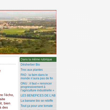
Dans la même rubrique
Désherber Bio
e
Troc aux plantes
FAO : la faim dans le
monde n’aura pas de fin
ONU : il faut « renoncer
progressivement à
l’agriculture industrielle »
re l’écho,
LES BENEFICES DE L’AB
aite
La banane bio se rebiffe
t, bien
Tout ça pour une tomate
à des