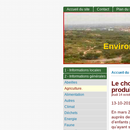
Accueil du site
Contact
Plan du 
Envir
1 - Informations locales
Accueil du 
2 - Informations générales
Le cho
Abeilles
produ
Agriculture.
Alimentation
jeudi 14 oct
Autres
13-10-201
Climat
En mars 20
Déchets
auprès de
Energie
d’enfants 
Faune
qu’ayant s