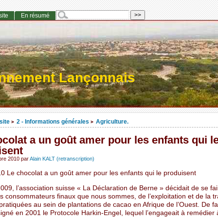
site
En résumé
onnement Lançonnais
site
2 - Informations générales
Agriculture.
>
>
colat a un goût amer pour les enfants qui l
isent
obre 2010
par
Alain KALT (retranscription)
0 Le chocolat a un goût amer pour les enfants qui le produisent
09, l’association suisse « La Déclaration de Berne » décidait de se fai
s consommateurs finaux que nous sommes, de l’exploitation et de la tr
pratiquées au sein de plantations de cacao en Afrique de l’Ouest. De fai
igné en 2001 le Protocole Harkin-Engel, lequel l’engageait à remédier 