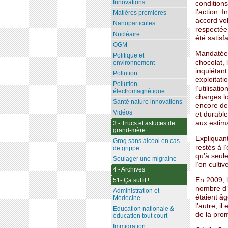
Innovations
conditions
l’action. 
Matières premières
accord vo
Nanoparticules.
respectée,
Nucléaire
été satisf
OGM
Mandatée p
Politique et
chocolat, 
environnement
inquiétant
Pollution
exploitati
Pollution
l’utilisat
électromagnétique.
charges l
Santé nature innovations
encore de
Vidéos
et durable
aux estima
3 - Trucs et astuces de
grand-mère
Expliquan
Grog sans alcool en cas
restés à l
de grippe
qu’à seul
Soulager une migraine
l’on culti
4 - Archives
En 2009, l
51- Ça suffit !
nombre d’e
Administration et
étaient âg
Médecine
l’autre, i
Education nationale &
de la pro
éducation tout court
Immigration