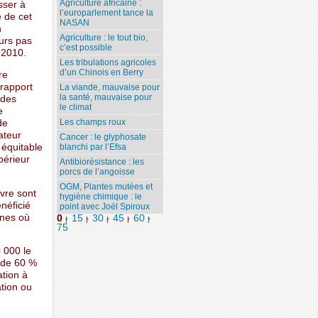
Agriculture africaine :
sser à
l’europarlement tance la
e de cet
NASAN
n
Agriculture : le tout bio,
ours pas
c’est possible
n 2010.
Les tribulations agricoles
d’un Chinois en Berry
re
 rapport
La viande, mauvaise pour
la santé, mauvaise pour
 des
le climat
e
Les champs roux
de
ateur
Cancer : le glyphosate
 équitable
blanchi par l’Efsa
périeur
Antibiorésistance : les
porcs de l’angoisse
OGM, Plantes mutées et
vre sont
hygiène chimique : le
énéficié
point avec Joël Spiroux
nes où
0
15
30
45
60
|
|
|
|
|
75
0 000 le
s de 60 %
ation à
ation ou