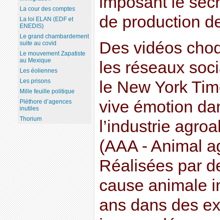
imposant le secr
La cour des comptes
de production de 
La loi ELAN (EDF et
ENEDIS)
Le grand chambardement
Des vidéos choq
suite au covid
Le mouvement Zapatiste
au Mexique
les réseaux soc
Les éoliennes
Les prisons
le New York Tim
Mille feuille politique
vive émotion d
Pléthore d’agences
inutiles
Thorium
l’industrie agro
(AAA - Animal ag
Réalisées par de
cause animale in
ans dans des exp