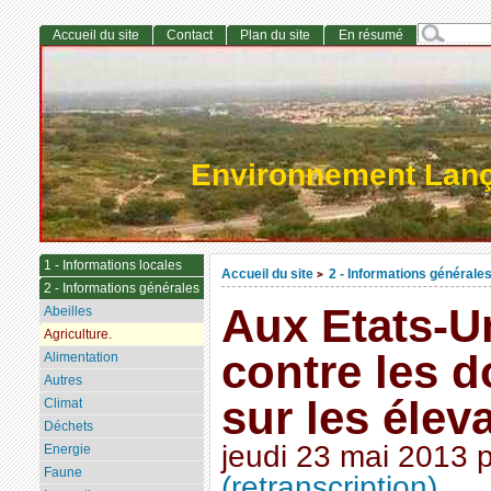
Accueil du site
Contact
Plan du site
En résumé
Environnement Lan
1 - Informations locales
Accueil du site
2 - Informations générale
>
2 - Informations générales
Aux Etats-Un
Abeilles
Agriculture.
contre les 
Alimentation
Autres
sur les élev
Climat
Déchets
jeudi 23 mai 2013
Energie
Faune
(retranscription)