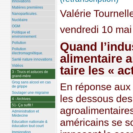
Innovations
Matières premières
Valérie Tournelle 
Nanoparticules.
Nucléaire
vendredi 10 mai
OGM
Politique et
environnement
Quand l’indus
Pollution
Pollution
électromagnétique.
alimentaire a
Santé nature innovations
Vidéos
taire les « ac
3 - Trucs et astuces de
grand-mère
Grog sans alcool en cas
En réponse aux a
de grippe
Soulager une migraine
les dessous des 
4 - Archives
51- Ça suffit !
agroalimentaires
Administration et
Médecine
américains se so
Education nationale &
éducation tout court
Immigration