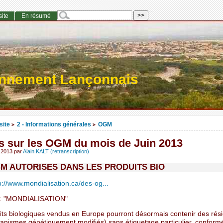
site
En résumé
onnement Lançonnais
site
2 - Informations générales
OGM
>
>
s sur les OGM du mois de Juin 2013
t 2013
par
Alain KALT (retranscription)
M AUTORISES DANS LES PRODUITS BIO
p://www.mondialisation.ca/des-og...
 "MONDIALISATION"
its biologiques vendus en Europe pourront désormais contenir des rési
nismes génétiquement modifiés) sans étiquetage particulier, confor