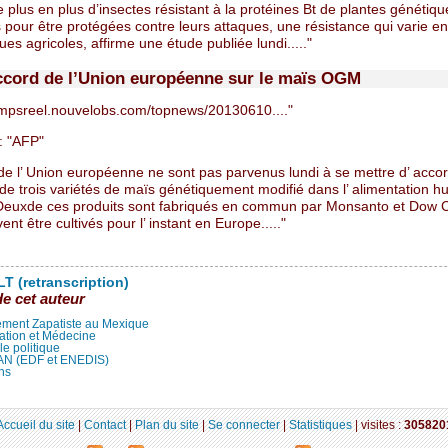
de plus en plus d’insectes résistant à la protéines Bt de plantes génétiq
pour être protégées contre leurs attaques, une résistance qui varie en
ues agricoles, affirme une étude publiée lundi....."
ccord de l’Union européenne sur le maïs OGM
empsreel.nouvelobs.com/topnews/20130610...."
 "AFP"
e l’ Union européenne ne sont pas parvenus lundi à se mettre d’ accord
n de trois variétés de maïs génétiquement modifié dans l’ alimentation h
Deuxde ces produits sont fabriqués en commun par Monsanto et Dow 
ent être cultivés pour l’ instant en Europe....."
T (retranscription)
de cet auteur
ment Zapatiste au Mexique
ation et Médecine
lle politique
LAN (EDF et ENEDIS)
ns
Accueil du site
|
Contact
|
Plan du site
|
Se connecter
|
Statistiques
|
visites :
305820