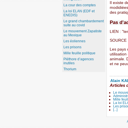
Il existe 
La cour des comptes
modidiées 
La loi ELAN (EDF et
des pratiq
ENEDIS)
Le grand chambardement
Pas d’a
suite au covid
Le mouvement Zapatiste
LIEN : "t
au Mexique
SOURCE :
Les éoliennes
Les prisons
Les pays d
Mille feuille politique
utilisatio
animale. 
Pléthore d’agences
inutiles
et ne peuv
Thorium
Alain KAL
Articles 
Le mouve
Administr
Mille feui
La loi E
Les priso
[...]