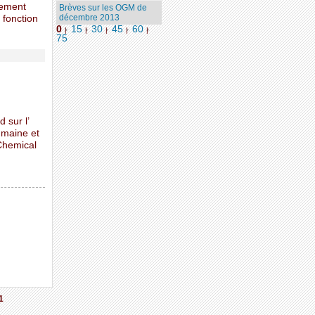
uement
Brèves sur les OGM de
décembre 2013
 fonction
0
15
30
45
60
|
|
|
|
|
75
 sur l’
umaine et
Chemical
1