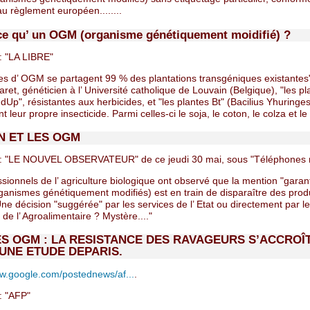
u règlement européen........
ce qu’ un OGM (organisme génétiquement moidifié) ?
 "LA LIBRE"
es d’ OGM se partagent 99 % des plantations transgéniques existantes
aret, généticien à l’ Université catholique de Louvain (Belgique), "les p
Up", résistantes aux herbicides, et "les plantes Bt" (Bacilius Yhuringes
t leur propre insecticide. Parmi celles-ci le soja, le coton, le colza et le 
 ET LES OGM
 "LE NOUVEL OBSERVATEUR" de ce jeudi 30 mai, sous "Téléphones 
sionnels de l’ agriculture biologique ont observé que la mention "garan
anismes génétiquement modifiés) est en train de disparaître des prod
e décision "suggérée" par les services de l’ Etat ou directement par l
s de l’ Agroalimentaire ? Mystère...."
S OGM : LA RESISTANCE DES RAVAGEURS S’ACCROÎT
UNE ETUDE DEPARIS.
.google.com/postednews/af...
.
 "AFP"