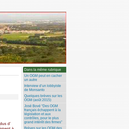
Dans la même rubrique
Un OGM peut en cacher
un autre
Interview d’un lobbyiste
de Monsanto
Quelques brèves sur les
OGM (août 2015)
José Bové “Des OGM
français échappent à la
législation et aux
contrôles, pour le plus
grand intérêt des firmes”
dus d’
Brèves sur les OGM des
mément à