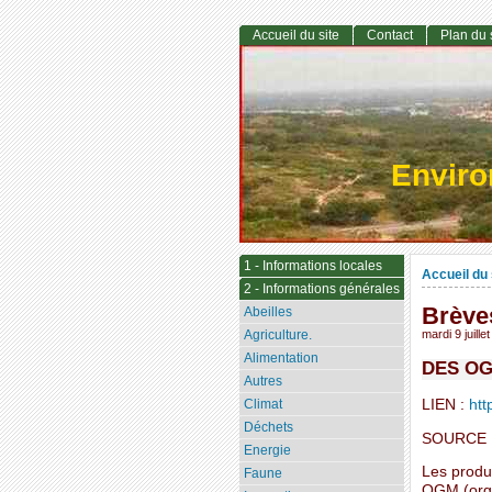
Accueil du site
Contact
Plan du 
Envir
1 - Informations locales
Accueil du 
2 - Informations générales
Brève
Abeilles
Agriculture.
mardi 9 juille
Alimentation
DES OG
Autres
LIEN :
htt
Climat
Déchets
SOURCE :
Energie
Les produ
Faune
OGM (orga