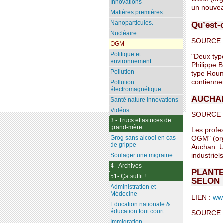
Innovations
un nouvea
Matières premières
Nanoparticules.
Qu’est-
Nucléaire
SOURCE :
OGM
Politique et
"Deux typ
environnement
Philippe B
Pollution
type Round
contiennen
Pollution
électromagnétique.
AUCHAN
Santé nature innovations
Vidéos
SOURCE :
3 - Trucs et astuces de
grand-mère
Les profes
Grog sans alcool en cas
OGM" (org
de grippe
Auchan. Un
industriel
Soulager une migraine
4 - Archives
PLANTE
51- Ça suffit !
SELON 
Administration et
Médecine
LIEN :
www
Education nationale &
éducation tout court
SOURCE :
Immigration