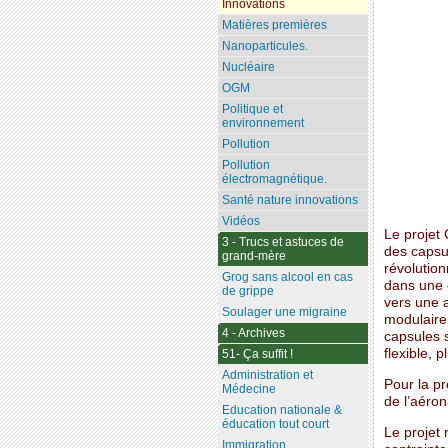
Innovations
Matières premières
Nanoparticules.
Nucléaire
OGM
Politique et
environnement
Pollution
Pollution
électromagnétique.
Santé nature innovations
Vidéos
Le projet
3 - Trucs et astuces de
des capsul
grand-mère
révolution
Grog sans alcool en cas
dans une c
de grippe
vers une a
Soulager une migraine
modulaire
4 - Archives
capsules s
flexible, 
51- Ça suffit !
Administration et
Pour la pr
Médecine
de l’aéron
Education nationale &
éducation tout court
Le projet 
Immigration