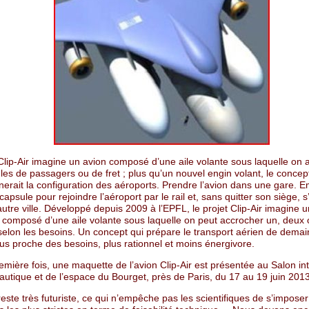
 Clip-Air imagine un avion composé d’une aile volante sous laquelle on
es de passagers ou de fret ; plus qu’un nouvel engin volant, le concep
nerait la configuration des aéroports. Prendre l’avion dans une gare. 
apsule pour rejoindre l’aéroport par le rail et, sans quitter son siège, s
utre ville. Développé depuis 2009 à l’EPFL, le projet Clip-Air imagine u
 composé d’une aile volante sous laquelle on peut accrocher un, deux o
elon les besoins. Un concept qui prépare le transport aérien de demai
plus proche des besoins, plus rationnel et moins énergivore.
emière fois, une maquette de l’avion Clip-Air est présentée au Salon in
autique et de l’espace du Bourget, près de Paris, du 17 au 19 juin 2013
reste très futuriste, ce qui n’empêche pas les scientifiques de s’imposer