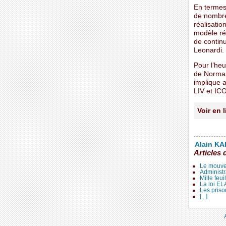
En termes
de nombre
réalisati
modèle réd
de continu
Leonardi.
Pour l’heu
de Norman
implique 
LIV et ICO
Voir en 
Alain KAL
Articles 
Le mouve
Administr
Mille feui
La loi E
Les priso
[...]