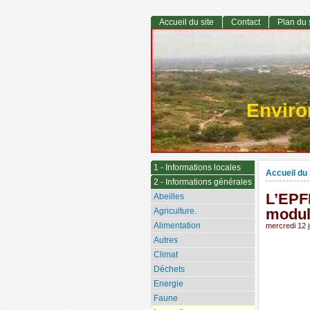
Accueil du site
Contact
Plan du 
Envir
1 - Informations locales
Accueil du 
2 - Informations générales
L’EPF
Abeilles
modul
Agriculture.
Alimentation
mercredi 12 
Autres
Climat
Déchets
Energie
Faune