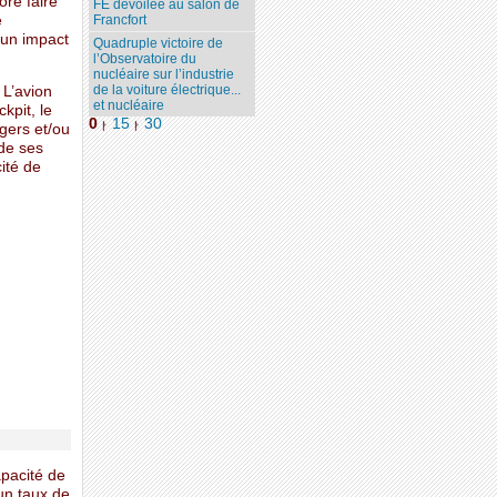
ore faire
FE dévoilée au salon de
e
Francfort
r un impact
Quadruple victoire de
l’Observatoire du
nucléaire sur l’industrie
de la voiture électrique...
 L’avion
et nucléaire
kpit, le
0
15
30
|
|
agers et/ou
 de ses
cité de
apacité de
 un taux de