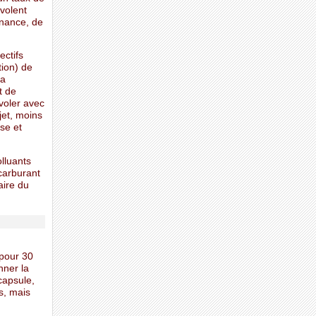
 volent
enance, de
ectifs
tion) de
la
t de
voler avec
jet, moins
se et
olluants
 carburant
aire du
 pour 30
nner la
capsule,
s, mais