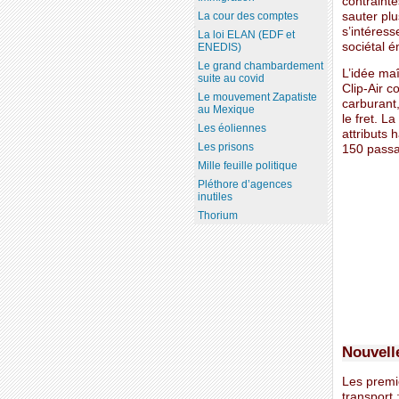
contrainte
sauter pl
La cour des comptes
s’intéress
La loi ELAN (EDF et
sociétal é
ENEDIS)
Le grand chambardement
L’idée maî
suite au covid
Clip-Air c
Le mouvement Zapatiste
carburant,
au Mexique
le fret. L
Les éoliennes
attributs 
Les prisons
150 passa
Mille feuille politique
Pléthore d’agences
inutiles
Thorium
Nouvell
Les premi
transport 