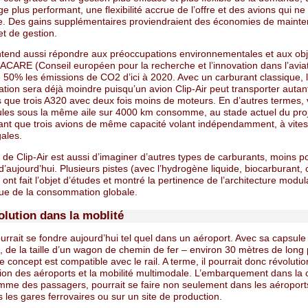
e plus performant, une flexibilité accrue de l’offre et des avions qui ne
de. Des gains supplémentaires proviendraient des économies de maint
t de gestion.
entend aussi répondre aux préoccupations environnementales et aux obj
l’ACARE (Conseil européen pour la recherche et l’innovation dans l’avia
e 50% les émissions de CO2 d’ici à 2020. Avec un carburant classique, 
ion sera déjà moindre puisqu’un avion Clip-Air peut transporter autan
 que trois A320 avec deux fois moins de moteurs. En d’autres termes, 
ules sous la même aile sur 4000 km consomme, au stade actuel du pro
ant que trois avions de même capacité volant indépendamment, à vites
gales.
 de Clip-Air est aussi d’imaginer d’autres types de carburants, moins p
’aujourd’hui. Plusieurs pistes (avec l’hydrogène liquide, biocarburant,
 ont fait l’objet d’études et montré la pertinence de l’architecture modul
vue de la consommation globale.
olution dans la moblité
ourrait se fondre aujourd’hui tel quel dans un aéroport. Avec sa capsule
 de la taille d’un wagon de chemin de fer – environ 30 mètres de long
le concept est compatible avec le rail. A terme, il pourrait donc révolutio
tion des aéroports et la mobilité multimodale. L’embarquement dans la 
omme des passagers, pourrait se faire non seulement dans les aéroport
 les gares ferrovaires ou sur un site de production.