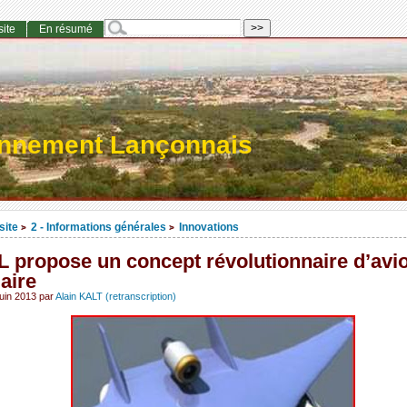
site
En résumé
onnement Lançonnais
site
2 - Informations générales
Innovations
>
>
L propose un concept révolutionnaire d’avi
aire
juin 2013
par
Alain KALT (retranscription)