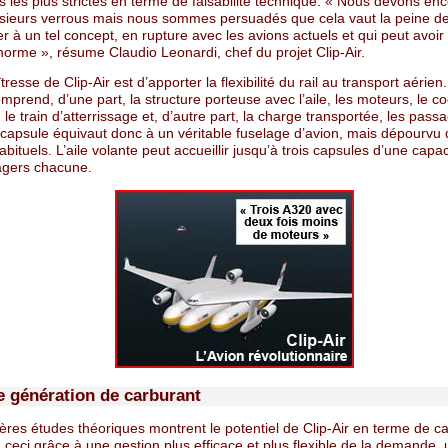
s les plus strictes en terme de faisabilité technique. « Nous devons enc
usieurs verrous mais nous sommes persuadés que cela vaut la peine d
er à un tel concept, en rupture avec les avions actuels et qui peut avoi
norme », résume Claudio Leonardi, chef du projet Clip-Air.
tresse de Clip-Air est d’apporter la flexibilité du rail au transport aérien.
omprend, d’une part, la structure porteuse avec l’aile, les moteurs, le coc
 le train d’atterrissage et, d’autre part, la charge transportée, les pass
a capsule équivaut donc à un véritable fuselage d’avion, mais dépourvu
habituels. L’aile volante peut accueillir jusqu’à trois capsules d’une capa
gers chacune.
e génération de carburant
ères études théoriques montrent le potentiel de Clip-Air en terme de c
; ceci grâce à une gestion plus efficace et plus flexible de la demande,