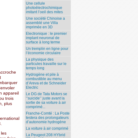
Une cellule
photoélectrochimique
imitant l’oeil des mites
Une société Chinoise a
assemblé une Villa
imprimée en 3D
Electronique : le premier
implant neuronal de
surface à long terme
Un tremplin en ligne pour
l’économie circulaire
La physique des
particules travaille sur le
temps long
 accroche
Hydrogène et pile à
t
combustible au menu
Embarquer
d’Areva et de Schneider
Electric
’envoler
n appareil
Le DG de Tata Motors se
u trois
‘’suicide’’ juste avant la
sortie de sa voiture à air
n, plus
comprimé...
Franche-Comté : La Poste
testera des prolongateurs
ternational
d’autonomie hydrogène
.
La voiture à air comprimé
 les
La Peugeot 208 HYbrid