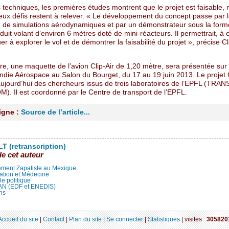
 techniques, les premières études montrent que le projet est faisable,
ux défis restent à relever. « Le développement du concept passe par 
on de simulations aérodynamiques et par un démonstrateur sous la form
uit volant d’environ 6 mètres doté de mini-réacteurs. Il permettrait, à 
er à explorer le vol et de démontrer la faisabilité du projet », précise C
re, une maquette de l’avion Clip-Air de 1,20 mètre, sera présentée sur 
die Aérospace au Salon du Bourget, du 17 au 19 juin 2013. Le projet C
aujourd’hui des chercheurs issus de trois laboratoires de l’EPFL (TRA
M). Il est coordonné par le Centre de transport de l’EPFL.
ligne :
Source de l’article...
T (retranscription)
de cet auteur
ment Zapatiste au Mexique
ation et Médecine
lle politique
LAN (EDF et ENEDIS)
ns
Accueil du site
|
Contact
|
Plan du site
|
Se connecter
|
Statistiques
|
visites :
305820