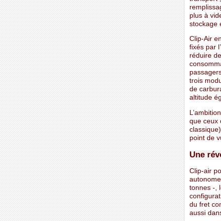
remplissag
plus à vi
stockage e
Clip-Air 
fixés par 
réduire d
consommat
passagers
trois mod
de carbur
altitude é
L’ambition
que ceux d
classique)
point de 
Une rév
Clip-air p
autonome,
tonnes -, 
configura
du fret c
aussi dans