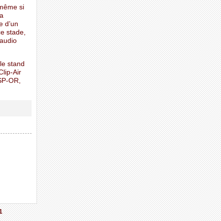
 même si
la
e d’un
ce stade,
laudio
le stand
lip-Air
NSP-OR,
1