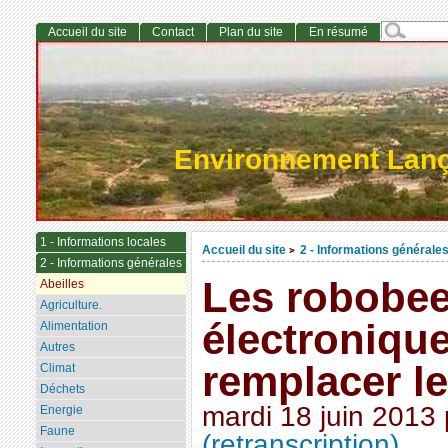
Accueil du site
Contact
Plan du site
En résumé
Environnement Lan
1 - Informations locales
Accueil du site
2 - Informations générale
>
2 - Informations générales
Les robobee
Abeilles
Agriculture.
électroniqu
Alimentation
Autres
remplacer le
Climat
Déchets
mardi 18 juin 2013
Energie
Faune
(retranscription)