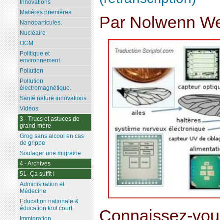
Innovations
Matières premières
Par Nolwenn Wei
Nanoparticules.
Nucléaire
OGM
Politique et
environnement
Pollution
Pollution
électromagnétique.
Santé nature innovations
Vidéos
3 - Trucs et astuces de
grand-mère
Grog sans alcool en cas
de grippe
Soulager une migraine
4 - Archives
51- Ça suffit !
Administration et
Médecine
Education nationale &
éducation tout court
Connaissez-vous
Immigration