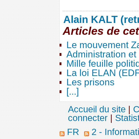
Alain KALT (ret
Articles de ce
Le mouvement Za
Administration e
Mille feuille polit
La loi ELAN (ED
Les prisons
[...]
Accueil du site
|
C
connecter
|
Statis
FR
2 - Informa