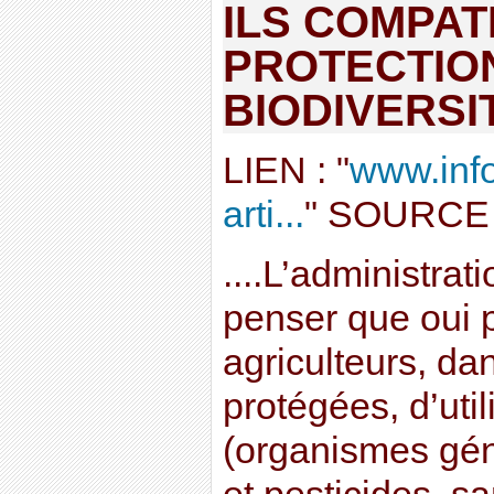
ILS COMPAT
PROTECTION
BIODIVERSI
LIEN : "
www.info
arti...
" SOURCE 
....L’administra
penser que oui 
agriculteurs, da
protégées, d’uti
(organismes gén