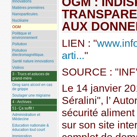
OGM : INDI
Innovations
Matières premières
TRANSPARE
Nanoparticules.
Nucléaire
AUX DONNE
OGM
Politique et
environnement
LIEN : "
www.info
Pollution
Pollution
arti...
"
électromagnétique.
Santé nature innovations
Vidéos
SOURCE : "IN
3 - Trucs et astuces de
grand-mère
Grog sans alcool en cas
Le 14 janvier 201
de grippe
Soulager une migraine
Séralini", l’ Au
4 - Archives
51- Ça suffit !
sécurité aliment
Administration et
Médecine
sur son site inte
Education nationale &
éducation tout court
Immigration