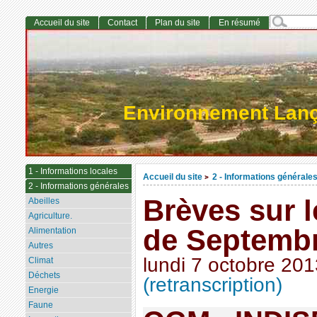
Accueil du site
Contact
Plan du site
En résumé
Environnement Lan
1 - Informations locales
Accueil du site
2 - Informations générale
>
2 - Informations générales
Brèves sur 
Abeilles
Agriculture.
de Septemb
Alimentation
Autres
lundi 7 octobre 201
Climat
Déchets
(retranscription)
Energie
Faune