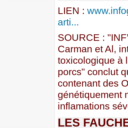
LIEN :
www.info
arti...
SOURCE : "INF’
Carman et Al, in
toxicologique à 
porcs" conclut q
contenant des 
génétiquement m
inflamations sévè
LES FAUCH