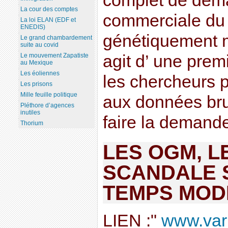
complet de dema
La cour des comptes
commerciale du
La loi ELAN (EDF et
ENEDIS)
génétiquement m
Le grand chambardement
suite au covid
Le mouvement Zapatiste
agit d’ une premi
au Mexique
Les éoliennes
les chercheurs 
Les prisons
Mille feuille politique
aux données bru
Pléthore d’agences
inutiles
faire la demande 
Thorium
LES OGM, L
SCANDALE S
TEMPS MOD
LIEN :"
www.varm