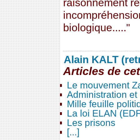
raisonnement ré
incompréhension 
biologique....."
Alain KALT (ret
Articles de ce
Le mouvement Za
Administration e
Mille feuille polit
La loi ELAN (ED
Les prisons
[...]