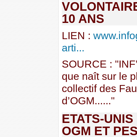
VOLONTAIR
10 ANS
LIEN :
www.info
arti...
SOURCE : "INF’
que naît sur le 
collectif des Fa
d’OGM......"
ETATS-UNIS
OGM ET PES