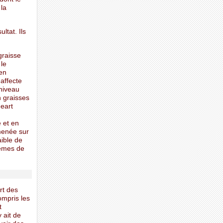
 la
ltat. Ils
graisse
 le
 en
affecte
 niveau
n graisses
eart
e et en
 menée sur
aible de
lèmes de
rt des
ompris les
t
 ait de