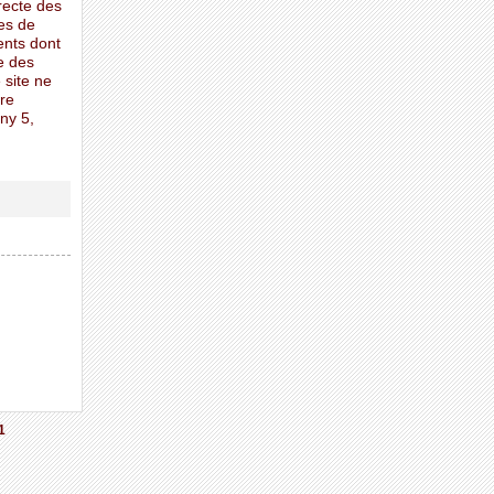
rrecte des
es de
ents dont
e des
 site ne
ure
ny 5,
1