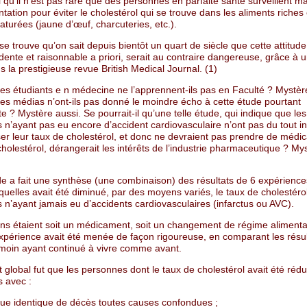
i qu’il n’est pas rare que des personnes en parfaite santé surveillent ma
ntation pour éviter le cholestérol qui se trouve dans les aliments riches
aturées (jaune d’œuf, charcuteries, etc.).
 se trouve qu’on sait depuis bientôt un quart de siècle que cette attitude
dente et raisonnable a priori, serait au contraire dangereuse, grâce à 
 la prestigieuse revue British Medical Journal. (1)
les étudiants e n médecine ne l’apprennent-ils pas en Faculté ? Mystèr
les médias n’ont-ils pas donné le moindre écho à cette étude pourtant
e ? Mystère aussi. Se pourrait-il qu’une telle étude, qui indique que les
n’ayant pas eu encore d’accident cardiovasculaire n’ont pas du tout in
sser leur taux de cholestérol, et donc ne devraient pas prendre de méd
cholestérol, dérangerait les intérêts de l’industrie pharmaceutique ? My
de a fait une synthèse (une combinaison) des résultats de 6 expérience
uelles avait été diminué, par des moyens variés, le taux de cholestéro
n’ayant jamais eu d’accidents cardiovasculaires (infarctus ou AVC).
s étaient soit un médicament, soit un changement de régime alimenta
périence avait été menée de façon rigoureuse, en comparant les résul
moin ayant continué à vivre comme avant.
t global fut que les personnes dont le taux de cholestérol avait été rédu
s avec :
que identique de décès toutes causes confondues ;