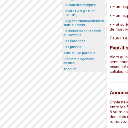
La cour des comptes
• un ris
La loi ELAN (EDF et
ENEDIS)
• un ris
Le grand chambardement
• et surt
suite au covid
de mort vi
Le mouvement Zapatiste
au Mexique
Faut-il s’
Les éoliennes
Faut-il 
Les prisons
Mille feuille politique
Alors qu’
Pléthore d’agences
sens nous 
inutiles
essentiel 
Thorium
cellules, 
Annonce
Cholestéro
entre les 
à votre a
des plats 
retrouvez 