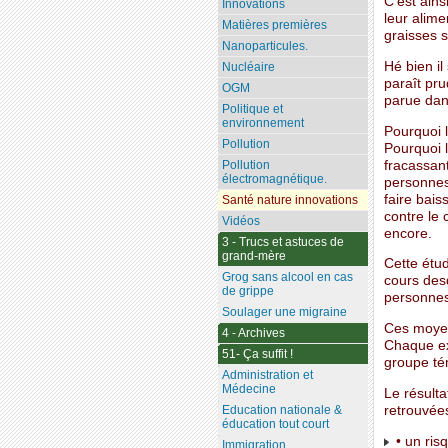
C’est ains
Innovations
leur alime
Matières premières
graisses s
Nanoparticules.
Hé bien il
Nucléaire
paraît pru
OGM
parue dans
Politique et
environnement
Pourquoi 
Pollution
Pourquoi 
fracassant
Pollution
électromagnétique.
personnes 
faire bai
Santé nature innovations
contre le 
Vidéos
encore.
3 - Trucs et astuces de
grand-mère
Cette étu
Grog sans alcool en cas
cours desq
de grippe
personnes 
Soulager une migraine
Ces moyen
4 - Archives
Chaque ex
51- Ça suffit !
groupe té
Administration et
Médecine
Le résulta
retrouvée
Education nationale &
éducation tout court
• un ris
Immigration