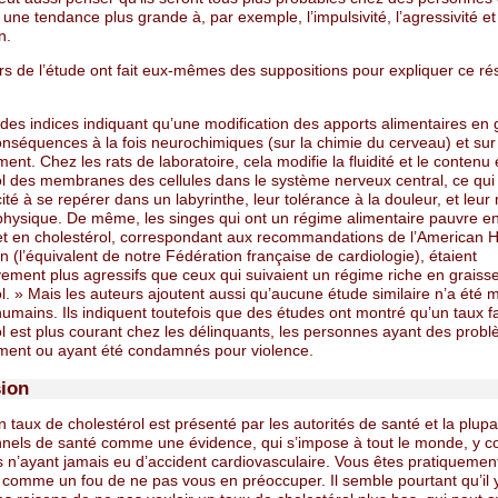
une tendance plus grande à, par exemple, l’impulsivité, l’agressivité et
n.
s de l’étude ont fait eux-mêmes des suppositions pour expliquer ce résu
e des indices indiquant qu’une modification des apports alimentaires en 
nséquences à la fois neurochimiques (sur la chimie du cerveau) et sur
nt. Chez les rats de laboratoire, cela modifie la fluidité et le contenu
ol des membranes des cellules dans le système nerveux central, ce qui 
ité à se repérer dans un labyrinthe, leur tolérance à la douleur, et leur
é physique. De même, les singes qui ont un régime alimentaire pauvre e
et en cholestérol, correspondant aux recommandations de l’American H
n (l’équivalent de notre Fédération française de cardiologie), étaient
ivement plus agressifs que ceux qui suivaient un régime riche en graiss
l. » Mais les auteurs ajoutent aussi qu’aucune étude similaire n’a été
humains. Ils indiquent toutefois que des études ont montré qu’un taux f
ol est plus courant chez les délinquants, les personnes ayant des prob
ent ou ayant été condamnés pour violence.
ion
n taux de cholestérol est présenté par les autorités de santé et la plupa
nnels de santé comme une évidence, qui s’impose à tout le monde, y c
 n’ayant jamais eu d’accident cardiovasculaire. Vous êtes pratiquemen
 comme un fou de ne pas vous en préoccuper. Il semble pourtant qu’il y