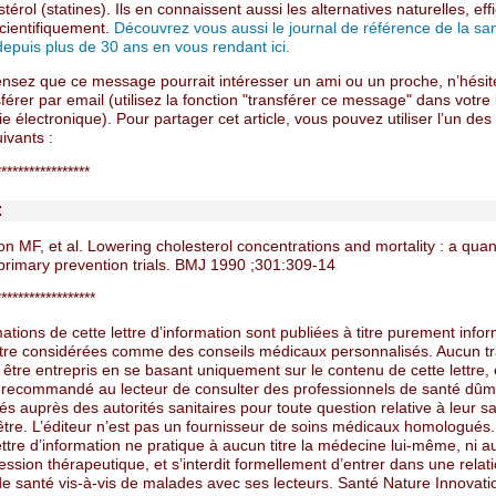
stérol (statines). Ils en connaissent aussi les alternatives naturelles, eff
scientifiquement.
Découvrez vous aussi le journal de référence de la sa
depuis plus de 30 ans en vous rendant ici.
ensez que ce message pourrait intéresser un ami ou un proche, n’hésit
nsférer par email (utilisez la fonction "transférer ce message" dans votre
 électronique). Pour partager cet article, vous pouvez utiliser l’un de
ivants :
*****************
:
n MF, et al. Lowering cholesterol concentrations and mortality : a quant
 primary prevention trials. BMJ 1990 ;301:309-14
******************
ations de cette lettre d’information sont publiées à titre purement infor
tre considérées comme des conseils médicaux personnalisés. Aucun t
 être entrepris en se basant uniquement sur le contenu de cette lettre, e
 recommandé au lecteur de consulter des professionnels de santé dûm
 auprès des autorités sanitaires pour toute question relative à leur sa
être. L’éditeur n’est pas un fournisseur de soins médicaux homologués.
ettre d’information ne pratique à aucun titre la médecine lui-même, ni 
ession thérapeutique, et s’interdit formellement d’entrer dans une relat
de santé vis-à-vis de malades avec ses lecteurs. Santé Nature Innovati