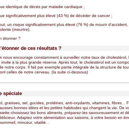
que identique de décès par maladie cardiaque ;
que significativement plus élevé (43 %) de décéder de cancer ;
out, un risque significativement plus élevé (76 %) de mourir d’accident,
olente (meurtre).
en étonner ?
s’étonner de ces résultats ?
on nous encourage constamment à surveiller notre taux de cholestérol, 
invite à la plus grande réserve. Après tout, le cholestérol est un comp
de notre corps. Il fait par exemple partie intégrale de la structure de to
dont celles de notre cerveau. (la suite ci-dessous)
 spéciale
l, graisses, sel, gucides, protéines, anti-oxydants, vitamines, fibres... Fa
fausses bonnes idées et les petites habitudes qui changent la vie. De v
ssiette choisissez les bons aliments, préparez-les savoureusement et d
délicieux. Adaptez votre alimentation aux saisons, à votre besoin en én
sommeil, minceur, vitalité...