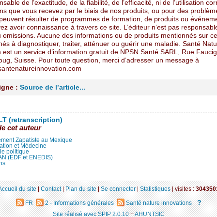
able de l’exactitude, de la fiabilité, de l’efficacité, ni de l’utilisation co
ons que vous recevez par le biais de nos produits, ou pour des problèm
 peuvent résulter de programmes de formation, de produits ou événem
z avoir connaissance à travers ce site. L’éditeur n’est pas responsabl
u omissions. Aucune des informations ou de produits mentionnés sur ce
nés à diagnostiquer, traiter, atténuer ou guérir une maladie. Santé Nat
n est un service d’information gratuit de NPSN Santé SARL, Rue Faucig
oug, Suisse. Pour toute question, merci d’adresser un message à
antenatureinnovation.com
ligne :
Source de l’article...
T (retranscription)
de cet auteur
ment Zapatiste au Mexique
ation et Médecine
lle politique
LAN (EDF et ENEDIS)
ns
Accueil du site
|
Contact
|
Plan du site
|
Se connecter
|
Statistiques
|
visites :
304350
?
FR
2 - Informations générales
Santé nature innovations
Site réalisé avec SPIP 2.0.10
+
AHUNTSIC