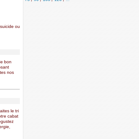
 suicide ou
le bon
osant
utes nos
ites le tri
otre cabat
égustez
ergie,