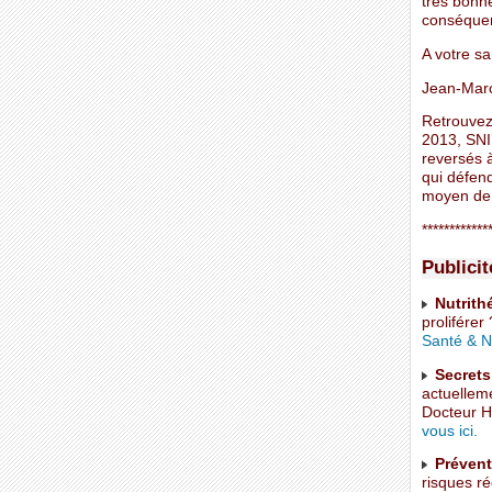
très bonne
conséquen
A votre sa
Jean-Mar
Retrouvez
2013, SNI 
reversés à
qui défend
moyen de 
************
Publicit
Nutrith
proliférer
Santé & Nu
Secrets
actuellem
Docteur H
vous ici.
Prévent
risques ré