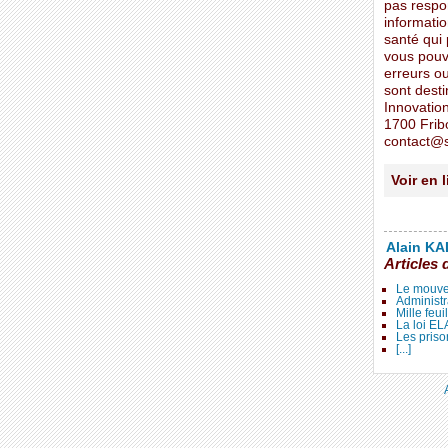
pas respons
informati
santé qui
vous pouve
erreurs o
sont desti
Innovatio
1700 Frib
contact@s
Voir en 
Alain KAL
Articles 
Le mouve
Administr
Mille feui
La loi E
Les priso
[...]