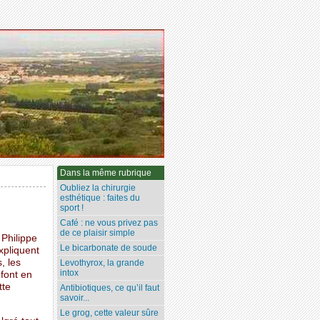
Dans la même rubrique
Oubliez la chirurgie
esthétique : faites du
sport !
Café : ne vous privez pas
de ce plaisir simple
Philippe
Le bicarbonate de soude
xpliquent
, les
Levothyrox, la grande
intox
 font en
tte
Antibiotiques, ce qu’il faut
savoir...
Le grog, cette valeur sûre