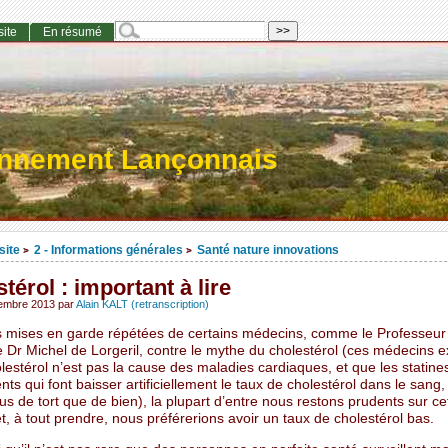
site
En résumé
onnement Lançonnais
site
2 - Informations générales
Santé nature innovations
>
>
térol : important à lire
tembre 2013
par
Alain KALT (retranscription)
s mises en garde répétées de certains médecins, comme le Professeur 
 Dr Michel de Lorgeril, contre le mythe du cholestérol (ces médecins e
lestérol n’est pas la cause des maladies cardiaques, et que les statines
s qui font baisser artificiellement le taux de cholestérol dans le sang,
us de tort que de bien), la plupart d’entre nous restons prudents sur ce
t, à tout prendre, nous préférerions avoir un taux de cholestérol bas.