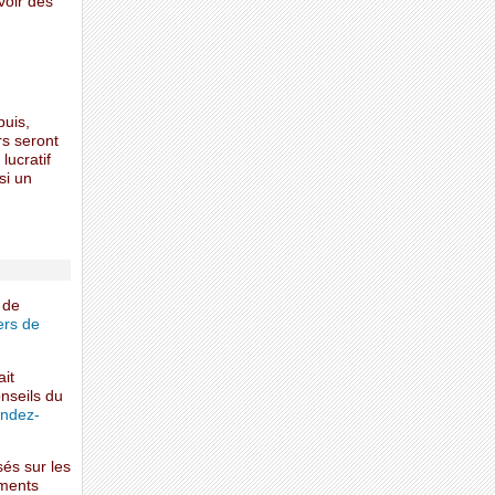
voir des
puis,
rs seront
lucratif
si un
 de
ers de
ait
nseils du
ndez-
sés sur les
aments