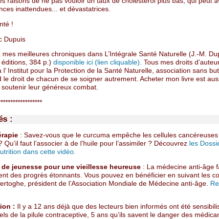
s raisons de ne pas vouloir un taux de cholestérol plus bas, qui peut a
ces inattendues... et dévastatrices.
nté !
c Dupuis
 mes meilleures chroniques dans L’Intégrale Santé Naturelle (J.-M. Du
éditions, 384 p.)
disponible ici (lien cliquable).
Tous mes droits d’auteu
 l’ Institut pour la Protection de la Santé Naturelle, association sans but 
 le droit de chacun de se soigner autrement. Acheter mon livre est aus
soutenir leur généreux combat.
******************
és :
érapie
: Savez-vous que le curcuma empêche les cellules cancéreuses
 ? Qu’il faut l’associer à de l’huile pour l’assimiler ? Découvrez
les Dossi
trition dans cette vidéo.
 de jeunesse pour une vieillesse heureuse
: La médecine anti-âge f
ent des progrès étonnants. Vous pouvez en bénéficier en suivant les co
ertoghe, président de l’Association Mondiale de Médecine anti-âge.
Re
ion :
Il y a 12 ans déjà que des lecteurs bien informés ont été sensibili
els de la pilule contraceptive, 5 ans qu’ils savent le danger des médic