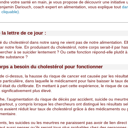
ndre votre santé en main, je vous propose de découvrir une initiative 
enjamin Dariouch, coach expert en alimentation, vous explique tout
dan
n cliquable).
 la lettre de ce jour :
é du cholestérol dans notre sang ne vient pas de notre alimentation. El
ar notre foie. En produisant du cholestérol, notre corps serait-il par ha
hercher à se suicider lentement ? Ou cette fonction répond-elle plutôt 
ette substance ?
orps a besoin du cholestérol pour fonctionner
de ci-dessus, la hausse du risque de cancer est causée par les résulta
 particulière, dans laquelle le médicament pour faire baisser le taux d
l était du clofibrate. En mettant à part cette expérience, le risque de c
s significativement plus élevé.
he, l’augmentation du risque de décès par accident, suicide ou meurtr
 partout, y compris lorsque les chercheurs ont distingué les résultats s
es avaient réduit leur taux de cholestérol grâce à des médicaments ou 
imentaire.
nts, les suicides ou les meurtres ne paraissent pas avoir de lien direct
eut aussi penser qu’ils seront tous plus probables chez des personnes 