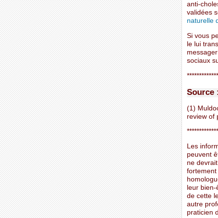
anti-chole
validées 
naturelle 
Si vous p
le lui tra
messagerie
sociaux su
************
Source 
(1) Muldoo
review of
************
Les inform
peuvent ê
ne devrait
fortement
homologués
leur bien-
de cette l
autre prof
praticien 