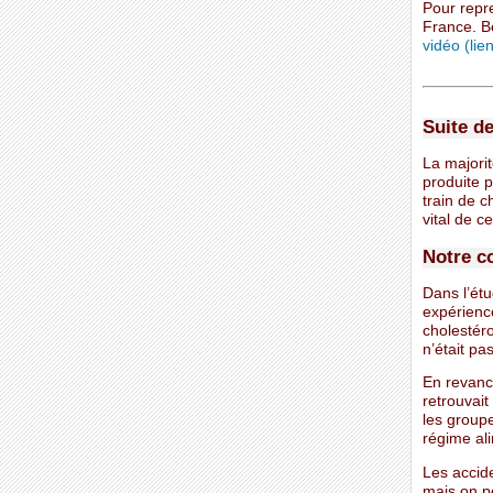
Pour repre
France. B
vidéo (lie
Suite de
La majorit
produite p
train de c
vital de c
Notre c
Dans l’étu
expérience
cholestéro
n’était pa
En revanc
retrouvait
les group
régime al
Les accide
mais on p