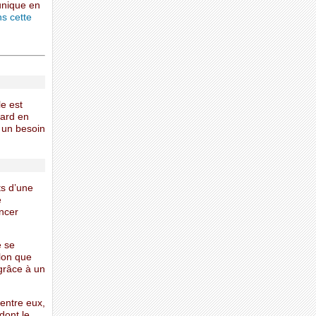
unique en
s cette
le est
sard en
à un besoin
ts d’une
e
ancer
e se
elon que
grâce à un
 entre eux,
dont le