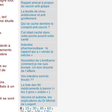
lgré tout
Rappel amical à propos
 en
du vaccin anti-grippe
La feuille de chou
antidouleur et anti
, qui
gonflement
une étude
Qui se cache derrière le
complot anti-vaccin ?
Cet objet caché dans
e.
votre poche pourrit votre
santé
Industrie
térêt à
pharmaceutique : le
icaments
rapport qui a « vendu la
stère
mèche »
Nouvelles du Lévothyrox :
comment je me suis
s au
trompé. Un bon résumé
l de
de l’affaire.
Vos intestins sont-ils
troués ??
ire.
La liste des 90
tats à un
médicaments à bannir (+
les 2 gros « oublis » )
Vaccins et autisme, les
it se sont
explications du Dr Michel
de Lorgeril
0
15
30
45
60
|
|
|
|
|
75
90
105
120
...
|
|
|
|