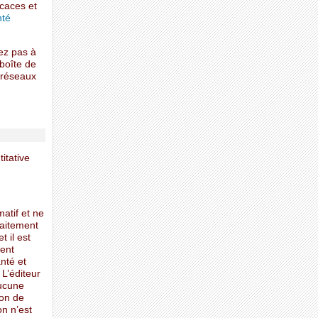
icaces et
nté
ez pas à
 boîte de
s réseaux
itative
matif et ne
raitement
t il est
ent
nté et
 L’éditeur
aucune
ion de
on n’est