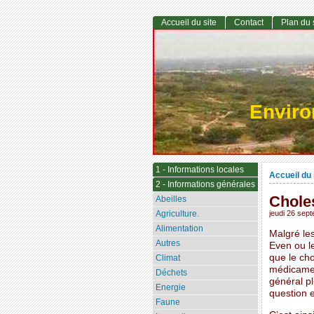
Accueil du site
Contact
Plan du 
Envir
1 - Informations locales
Accueil du 
2 - Informations générales
Choles
Abeilles
Agriculture.
jeudi 26 sep
Alimentation
Malgré le
Autres
Even ou le
que le cho
Climat
médicament
Déchets
général pl
Energie
question e
Faune