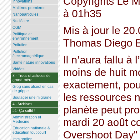
Copyrights Le M
Innovations
Matières premières
à 01h35
Nanoparticules.
Nucléaire
Mis à jour le 20
OGM
Politique et
environnement
Thomas Diego 
Pollution
Pollution
électromagnétique.
Il n’aura fallu à
Santé nature innovations
moins de huit mo
Vidéos
3 - Trucs et astuces de
grand-mère
exactement, po
Grog sans alcool en cas
de grippe
les ressources n
Soulager une migraine
4 - Archives
planète peut pr
51- Ça suffit !
Administration et
mardi 20 août c
Médecine
Education nationale &
Overshoot Day" 
éducation tout court
Immigration