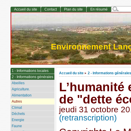
Accueil du site
Contact
Plan du site
En résumé
Environnement Lan
1 - Informations locales
Accueil du site
2 - Informations générale
>
2 - Informations générales
L’humanité 
Abeilles
Agriculture.
de "dette é
Alimentation
Autres
jeudi 31 octobre 2
Climat
Déchets
(retranscription)
Energie
Faune