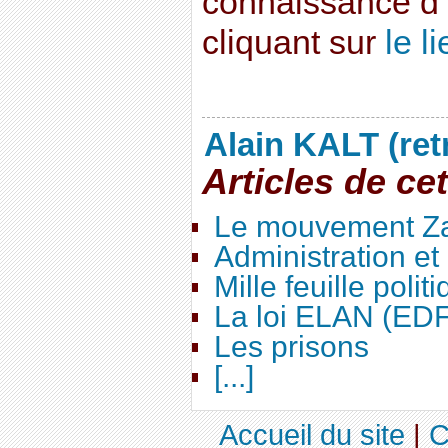
connaissance d’u
cliquant sur
le l
Alain KALT (ret
Articles de ce
Le mouvement Za
Administration e
Mille feuille polit
La loi ELAN (ED
Les prisons
[...]
Accueil du site
|
C