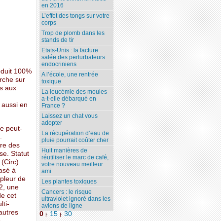
en 2016
L’effet des tongs sur votre
corps
Trop de plomb dans les
stands de tir
Etats-Unis : la facture
salée des perturbateurs
endocriniens
oduit 100%
A l’école, une rentrée
erche sur
toxique
as aux
La leucémie des moules
a-t-elle débarqué en
 aussi en
France ?
Laissez un chat vous
adopter
e peut-
La récupération d’eau de
.
pluie pourrait coûter cher
tre des
Huit manières de
se. Statut
réutiliser le marc de café,
 (Circ)
votre nouveau meilleur
asé à
ami
mpleur de
Les plantes toxiques
92, une
Cancers : le risque
de cet
ultraviolet ignoré dans les
lti-
avions de ligne
autres
0
15
30
|
|
s