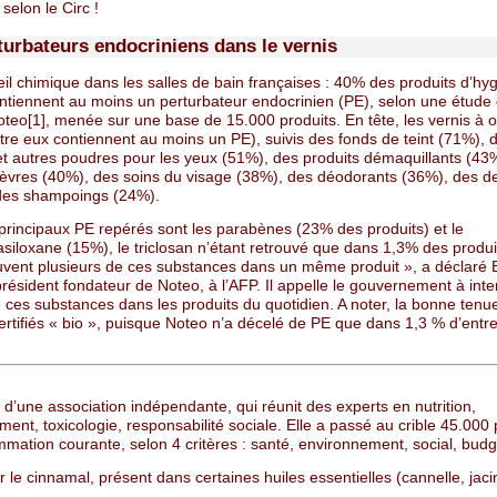
 selon le Circ !
turbateurs endocriniens dans le vernis
il chimique dans les salles de bain françaises : 40% des produits d’hy
ntiennent au moins un perturbateur endocrinien (PE), selon une étude
 Noteo[1], menée sur une base de 15.000 produits. En tête, les vernis à 
tre eux contiennent au moins un PE), suivis des fonds de teint (71%), 
t autres poudres pour les yeux (51%), des produits démaquillants (43
lèvres (40%), des soins du visage (38%), des déodorants (36%), des de
des shampoings (24%).
principaux PE repérés sont les parabènes (23% des produits) et le
siloxane (15%), le triclosan n’étant retrouvé que dans 1,3% des produi
uvent plusieurs de ces substances dans un même produit », a déclaré B
président fondateur de Noteo, à l’AFP. Il appelle le gouvernement à inte
 ces substances dans les produits du quotidien. A noter, la bonne tenu
ertifiés « bio », puisque Noteo n’a décelé de PE que dans 1,3 % d’entre
git d’une association indépendante, qui réunit des experts en nutrition,
ent, toxicologie, responsabilité sociale. Elle a passé au crible 45.000 
mation courante, selon 4 critères : santé, environnement, social, budg
ir le cinnamal, présent dans certaines huiles essentielles (cannelle, jaci
.