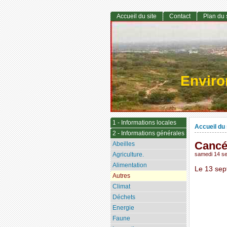
Accueil du site
Contact
Plan du 
Envir
1 - Informations locales
Accueil du 
2 - Informations générales
Cancé
Abeilles
Agriculture.
samedi 14 s
Alimentation
Le 13 sep
Autres
Climat
Déchets
Energie
Faune