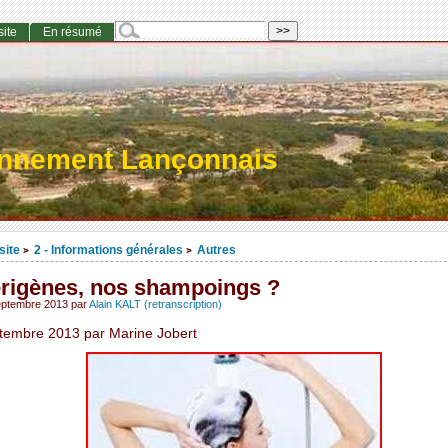
site
En résumé
onnement Lançonnais
site
2 - Informations générales
Autres
>
>
rigènes, nos shampoings ?
eptembre 2013
par
Alain KALT (retranscription)
tembre 2013 par Marine Jobert