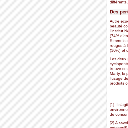
différents,
Des per
Autre écue
beauté co
l’institut
(74% d’en
Rimmels e
rouges à 
(30%) et 
Les deux 
cyclopenta
trouve so
Marty, le 
l’usage de
produits c
[1] Il s’a
environnem
de consom
[2] A savo
patchouli)