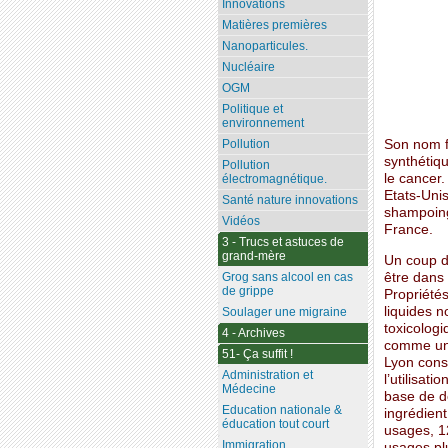
Innovations
Matières premières
Nanoparticules.
Nucléaire
OGM
Politique et
environnement
Son nom f
Pollution
synthétiqu
Pollution
le cancer.
électromagnétique.
Etats-Unis
Santé nature innovations
shampoing
Vidéos
France.
3 - Trucs et astuces de
grand-mère
Un coup d
être dans
Grog sans alcool en cas
de grippe
Propriétés
liquides n
Soulager une migraine
toxicologi
4 - Archives
comme un 
51- Ça suffit !
Lyon cons
Administration et
l’utilisat
Médecine
base de d
Education nationale &
ingrédient
éducation tout court
usages, 1
Immigration
usages plu