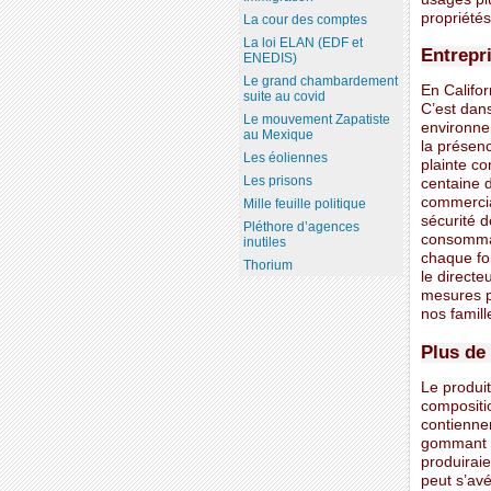
propriétés
La cour des comptes
La loi ELAN (EDF et
Entrepr
ENEDIS)
Le grand chambardement
En Califo
suite au covid
C’est dans
Le mouvement Zapatiste
environne
au Mexique
la présen
Les éoliennes
plainte c
Les prisons
centaine d
commercial
Mille feuille politique
sécurité 
Pléthore d’agences
consommat
inutiles
chaque foi
Thorium
le direct
mesures po
nos famill
Plus de
Le produit
compositi
contiennen
gommant et
produiraie
peut s’av