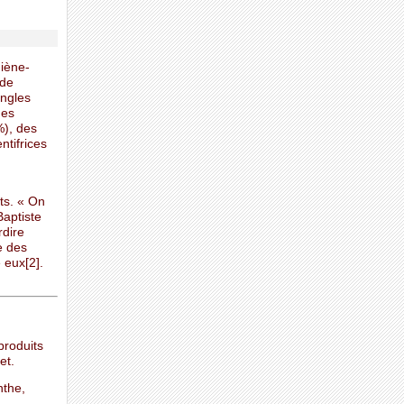
giène-
 de
ongles
des
%), des
ntifrices
ts. « On
aptiste
rdire
e des
 eux[2].
produits
et.
nthe,