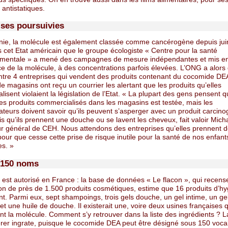
 antistatiques.
ises poursuivies
rnie, la molécule est également classée comme cancérogène depuis jui
 cet Etat américain que le groupe écologiste « Centre pour la santé
mentale » a mené des campagnes de mesure indépendantes et mis e
ce de la molécule, à des concentrations parfois élevées. L’ONG a alor
ontre 4 entreprises qui vendent des produits contenant du cocomide DE
e magasins ont reçu un courrier les alertant que les produits qu’elles
isent violaient la législation de l’Etat. « La plupart des gens pensent q
des produits commercialisés dans les magasins est testée, mais les
eurs doivent savoir qu’ils peuvent s’asperger avec un produit carcin
s qu’ils prennent une douche ou se lavent les cheveux, fait valoir Mich
eur général de CEH. Nous attendons des entreprises qu’elles prennent 
ur que cesse cette prise de risque inutile pour la santé de nos enfant
es. »
 150 noms
 est autorisé en France : la base de données « Le flacon », qui recense
on de près de 1.500 produits cosmétiques, estime que 16 produits d’h
t. Parmi eux, sept shampoings, trois gels douche, un gel intime, un ge
 une huile de douche. Il existerait une, voire deux usines françaises q
nt la molécule. Comment s’y retrouver dans la liste des ingrédients ? L
érer ingrate, puisque le cocomide DEA peut être désigné sous 150 voca