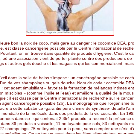
leure bon la noix de coco, mais gare au danger : le cocomide DEA, pr
e, est classé cancérigène possible par le Centre international de rech
 Pourtant, on en trouve dans quantité de produits d’hygiène. C’est le c
, où une association vient de porter plainte contre des producteurs de
s et autres gels douche et les magasins qui les commercialisent, mais
’œil dans la salle de bains s’impose : un cancérogène possible se cach
 l’un de vos shampoings ou gels douche. Nom de code : cocomide DEA
 : cet agent émulsifiant « favorise la formation de mélanges intimes en
on miscibles » (comme l’huile et l’eau) et améliore la qualité de la mous
que : il est classé par le Centre international de recherche sur le cancer
agent cancérogène possible (2b). La monographie que l’organisme b
acre à cette substance -garantie pure chimie de synthèse- détaille l’a
ion mondiale de la molécule dans des produits de la vie courante. En 19
onnées danoise –qui contenait 2.354 produits- a recensé la présence 
 dans 36 produits à vaisselle, 11 nettoyants pour sols, 83 nettoyants mu
27 shampoings, 75 nettoyants pour la peau, sans compter une série d’
s spécifiques. On en trouve aussi dans les films alimentaires, pour se