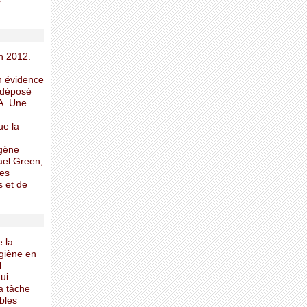
n 2012.
n évidence
s déposé
A. Une
ue la
ogène
ael Green,
des
s et de
 la
ygiène en
l
ui
a tâche
bles