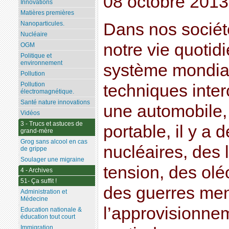
08 octobre 2013
Innovations
Matières premières
Dans nos sociét
Nanoparticules.
Nucléaire
notre vie quotid
OGM
Politique et
environnement
système mondia
Pollution
Pollution
techniques inter
électromagnétique.
Santé nature innovations
une automobile, 
Vidéos
3 - Trucs et astuces de
portable, il y a 
grand-mère
Grog sans alcool en cas
nucléaires, des 
de grippe
Soulager une migraine
tension, des ol
4 - Archives
51- Ça suffit !
des guerres me
Administration et
Médecine
l’approvisionnem
Education nationale &
éducation tout court
Immigration