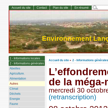
Accueil du site
Contact
Plan du site
En résumé
Environnement Lan
1 - Informations locales
Accueil du site
2 - Informations générale
>
2 - Informations générales
L’effondre
Abeilles
Agriculture.
de la méga-
Alimentation
Autres
mercredi 30 octobr
Climat
Déchets
(retranscription)
Energie
Faune