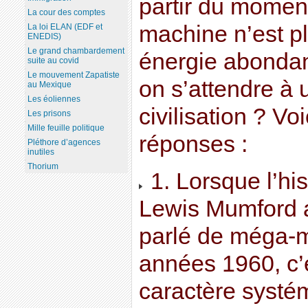
partir du momen
La cour des comptes
machine n’est p
La loi ELAN (EDF et
ENEDIS)
Le grand chambardement
énergie abondan
suite au covid
Le mouvement Zapatiste
on s’attendre à
au Mexique
Les éoliennes
civilisation ? Vo
Les prisons
Mille feuille politique
réponses :
Pléthore d’agences
inutiles
Thorium
1. Lorsque l’hi
Lewis Mumford a
parlé de méga-m
années 1960, c’é
caractère systé