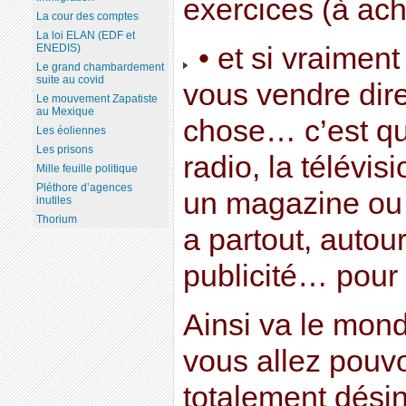
exercices (à ach
La cour des comptes
La loi ELAN (EDF et
• et si vraimen
ENEDIS)
Le grand chambardement
suite au covid
vous vendre dir
Le mouvement Zapatiste
au Mexique
chose… c’est qu
Les éoliennes
Les prisons
radio, la télévis
Mille feuille politique
Pléthore d’agences
un magazine ou un
inutiles
Thorium
a partout, autour
publicité… pour 
Ainsi va le mond
vous allez pouvoi
totalement désin