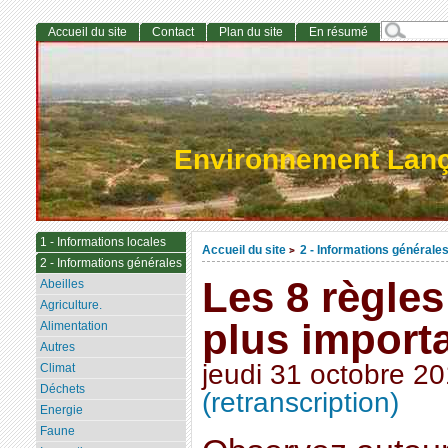
Accueil du site
Contact
Plan du site
En résumé
Environnement Lan
1 - Informations locales
Accueil du site
2 - Informations générale
>
2 - Informations générales
Les 8 règles
Abeilles
Agriculture.
plus import
Alimentation
Autres
jeudi 31 octobre 2
Climat
Déchets
(retranscription)
Energie
Faune