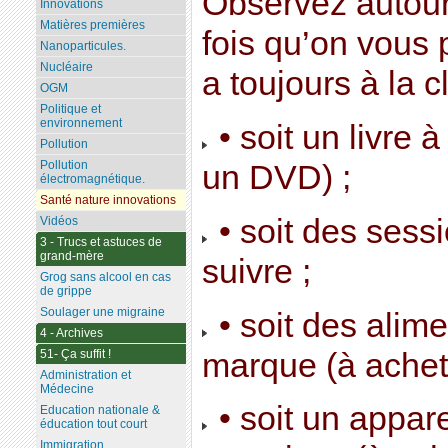
Observez autour
Innovations
Matières premières
fois qu’on vous p
Nanoparticules.
Nucléaire
a toujours à la cl
OGM
Politique et
environnement
• soit un livre 
Pollution
Pollution
un DVD) ;
électromagnétique.
Santé nature innovations
• soit des sess
Vidéos
3 - Trucs et astuces de
grand-mère
suivre ;
Grog sans alcool en cas
de grippe
Soulager une migraine
• soit des alim
4 - Archives
marque (à achete
51- Ça suffit !
Administration et
Médecine
• soit un appare
Education nationale &
éducation tout court
Immigration