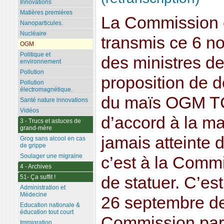
Innovations
Matières premières
La Commission 
Nanoparticules.
Nucléaire
transmis ce 6 n
OGM
Politique et
des ministres de
environnement
Pollution
proposition de d
Pollution
électromagnétique.
du maïs OGM TC
Santé nature innovations
Vidéos
d’accord à la maj
3 - Trucs et astuces de
grand-mère
jamais atteinte
Grog sans alcool en cas
de grippe
Soulager une migraine
c’est à la Commi
4 - Archives
51- Ça suffit !
de statuer. C’es
Administration et
Médecine
26 septembre de
Education nationale &
éducation tout court
Commission par 
Immigration