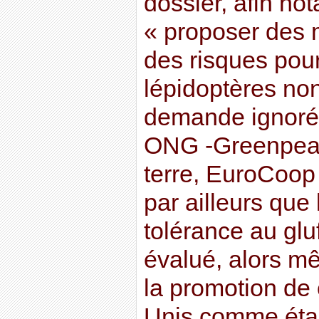
dossier, afin n
« proposer des 
des risques pour
lépidoptères non
demande ignorée
ONG -Greenpeac
terre, EuroCoop 
par ailleurs que
tolérance au glu
évalué, alors m
la promotion de 
Unis comme étan