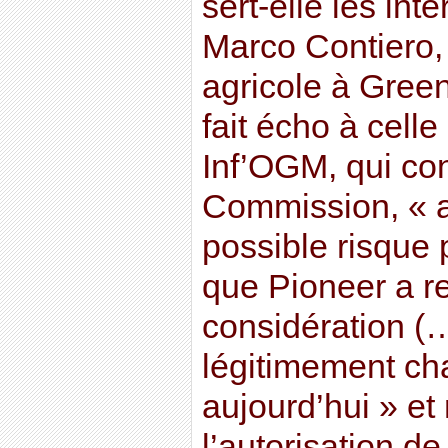
sert-elle les inté
Marco Contiero,
agricole à Gree
fait écho à celle
Inf’OGM, qui co
Commission, « a
possible risque
que Pioneer a r
considération (…
légitimement ch
aujourd’hui » et
l’autorisation de 