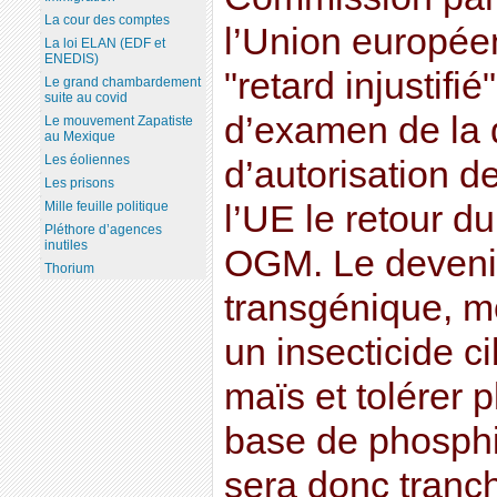
La cour des comptes
l’Union europé
La loi ELAN (EDF et
ENEDIS)
"retard injustifi
Le grand chambardement
suite au covid
d’examen de la
Le mouvement Zapatiste
au Mexique
Les éoliennes
d’autorisation de
Les prisons
Mille feuille politique
l’UE le retour d
Pléthore d’agences
inutiles
OGM. Le deveni
Thorium
transgénique, mo
un insecticide ci
maïs et tolérer 
base de phosphi
sera donc tranc