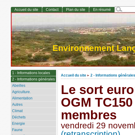
Accueil du site
Contact
Plan du site
En résumé
Environnement Lan
1 - Informations locales
Accueil du site
2 - Informations générale
>
2 - Informations générales
Le sort eur
Abeilles
Agriculture.
OGM TC150 c
Alimentation
Autres
membres
Climat
Déchets
vendredi 29 novem
Energie
Faune
(retranscription)