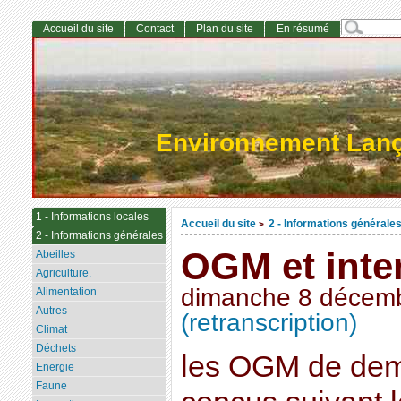
Accueil du site
Contact
Plan du site
En résumé
Environnement Lan
1 - Informations locales
Accueil du site
2 - Informations générale
>
2 - Informations générales
OGM et inte
Abeilles
Agriculture.
dimanche 8 décem
Alimentation
Autres
(retranscription)
Climat
Déchets
les OGM de dema
Energie
Faune