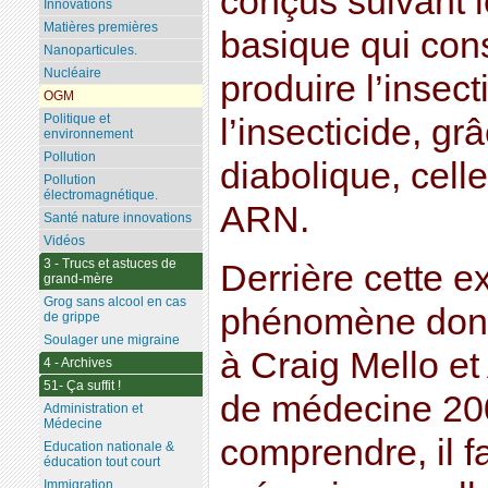
conçus suivant l
Innovations
Matières premières
basique qui consi
Nanoparticules.
Nucléaire
produire l’insect
OGM
Politique et
l’insecticide, gr
environnement
Pollution
diabolique, celle
Pollution
électromagnétique.
ARN.
Santé nature innovations
Vidéos
3 - Trucs et astuces de
Derrière cette 
grand-mère
Grog sans alcool en cas
phénomène dont 
de grippe
Soulager une migraine
à Craig Mello et
4 - Archives
51- Ça suffit !
de médecine 200
Administration et
Médecine
comprendre, il f
Education nationale &
éducation tout court
Immigration