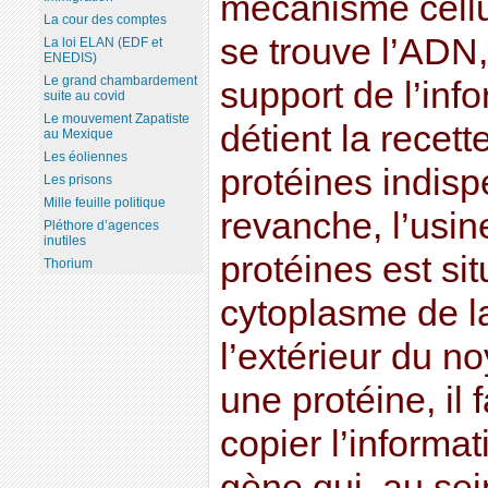
mécanisme cellu
La cour des comptes
se trouve l’ADN,
La loi ELAN (EDF et
ENEDIS)
Le grand chambardement
support de l’inf
suite au covid
Le mouvement Zapatiste
détient la recett
au Mexique
Les éoliennes
protéines indisp
Les prisons
Mille feuille politique
revanche, l’usin
Pléthore d’agences
inutiles
protéines est si
Thorium
cytoplasme de la 
l’extérieur du n
une protéine, il
copier l’informa
gène qui, au sei