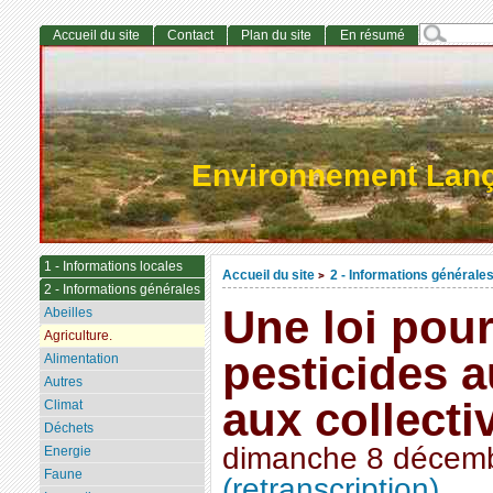
Accueil du site
Contact
Plan du site
En résumé
Environnement Lan
1 - Informations locales
Accueil du site
2 - Informations générale
>
2 - Informations générales
Une loi pour
Abeilles
Agriculture.
pesticides a
Alimentation
Autres
aux collecti
Climat
Déchets
dimanche 8 décem
Energie
Faune
(retranscription)