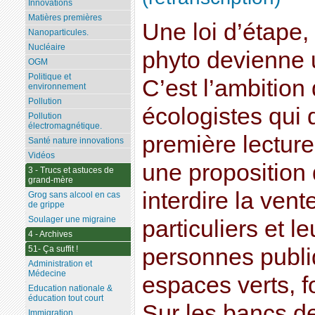
Innovations
Matières premières
Une loi d’étape,
Nanoparticules.
Nucléaire
phyto devienne u
OGM
Politique et
C’est l’ambition
environnement
Pollution
écologistes qui 
Pollution
électromagnétique.
première lectur
Santé nature innovations
Vidéos
une proposition 
3 - Trucs et astuces de
grand-mère
interdire la ven
Grog sans alcool en cas
de grippe
Soulager une migraine
particuliers et l
4 - Archives
51- Ça suffit !
personnes publi
Administration et
Médecine
espaces verts, f
Education nationale &
éducation tout court
Sur les bancs de
Immigration