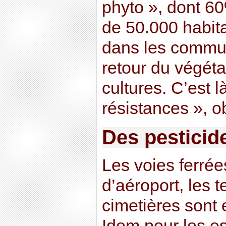
phyto », dont 60
de 50.000 habita
dans les commun
retour du végéta
cultures. C’est là
résistances », 
Des pesticid
Les voies ferrées
d’aéroport, les t
cimetières sont e
Idem pour les e