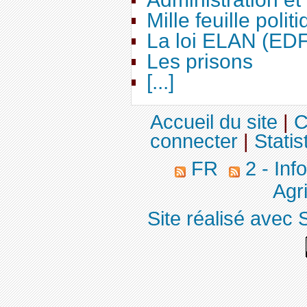
Mille feuille polit
La loi ELAN (ED
Les prisons
[...]
Accueil du site
|
C
connecter
|
Statis
FR
2 - Inf
Agri
Site réalisé avec 