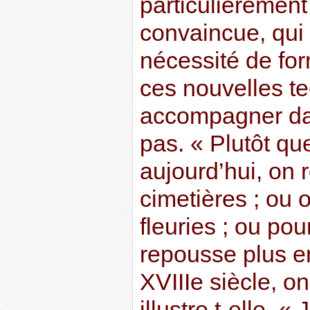
particulièrement
convaincue, qui 
nécessité de for
ces nouvelles te
accompagner da
pas. « Plutôt qu
aujourd’hui, on
cimetières ; ou 
fleuries ; ou pou
repousse plus e
XVIIIe siècle, o
illustre t-elle. 