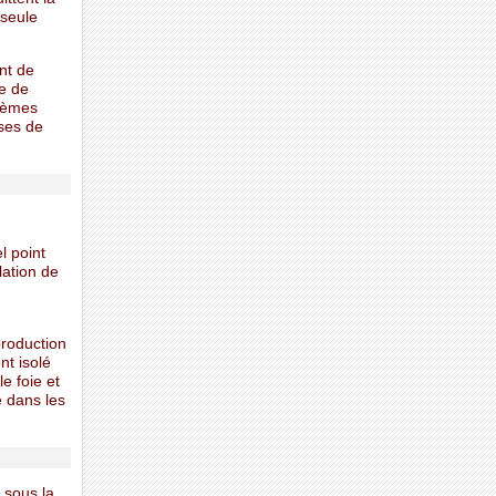
 seule
nt de
le de
blèmes
ises de
l point
lation de
production
nt isolé
e foie et
e dans les
 sous la