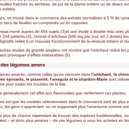
euilles fraîches ou séchées, de jus de la plante entière ou de divers ext
u solides.
urs, on trouve dans le commerce des extraits normalisés à 5 % de cyna
its secs de feuilles en comprimés ou en capsules.
essai mené auprès de 454 sujets (3)et une étude à double insu avec p
r 244 patients (4), l’extrait d’artichaut (640 mg par jour, en 2 doses) so
igestifs reliés à un mauvais fonctionnement de la vésicule biliaire et du
 autres études de grande ampleur ont montré que l’artichaut réduit les
sans provoquer d’effets indésirables (5).
 des légumes amers
ances amères, comme celles qu’on retrouve dans
l’artichaut, la chico
les épinards, le pissenlit, l’arragula et le chardon-Marie
sont utilisé
ie pour traiter les troubles de la bile.
ue généralement cet effet aux flavonoïdes que renferment ces plantes.
me est que les variétés sélectionnées dans le commerce sont de plus e
s, les gens n’appréciant, ou ne supportant plus l’amertume comme autr
z plus de chance cependant de trouver des espèces traditionnelles, n
nées – et donc plus amères – de ces légumes si vous les achetez en bo