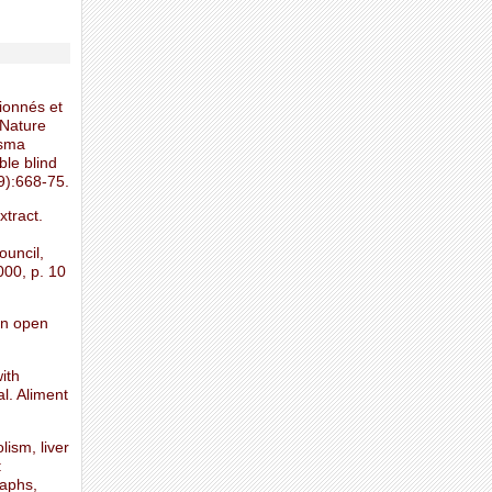
ionnés et
 Nature
asma
ble blind
9):668-75.
xtract.
uncil,
000, p. 10
 an open
with
al. Aliment
lism, liver
:
aphs,