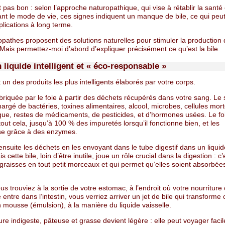
t pas bon : selon l’approche naturopathique, qui vise à rétablir la santé
ant le mode de vie, ces signes indiquent un manque de bile, ce qui peut
lications à long terme.
pathes proposent des solutions naturelles pour stimuler la production d
 Mais permettez-moi d’abord d’expliquer précisément ce qu’est la bile.
n liquide intelligent et « éco-responsable »
t un des produits les plus intelligents élaborés par votre corps.
abriquée par le foie à partir des déchets récupérés dans votre sang. Le
hargé de bactéries, toxines alimentaires, alcool, microbes, cellules mort
e, restes de médicaments, de pesticides, et d’hormones usées. Le fo
out cela, jusqu’à 100 % des impuretés lorsqu’il fonctionne bien, et les
e grâce à des enzymes.
ensuite les déchets en les envoyant dans le tube digestif dans un liqui
is cette bile, loin d’être inutile, joue un rôle crucial dans la digestion : c’
graisses en tout petit morceaux et qui permet qu’elles soient absorbée
us trouviez à la sortie de votre estomac, à l’endroit où votre nourritur
 entre dans l’intestin, vous verriez arriver un jet de bile qui transforme 
 mousse (émulsion), à la manière du liquide vaisselle.
ure indigeste, pâteuse et grasse devient légère : elle peut voyager faci