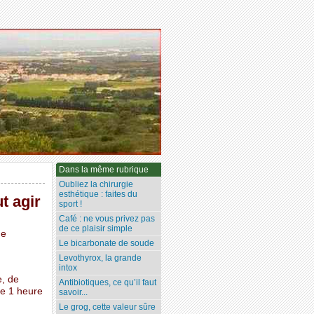
Dans la même rubrique
Oubliez la chirurgie
esthétique : faites du
t agir
sport !
Café : ne vous privez pas
de ce plaisir simple
ne
Le bicarbonate de soude
Levothyrox, la grande
intox
e, de
Antibiotiques, ce qu’il faut
re 1 heure
savoir...
Le grog, cette valeur sûre