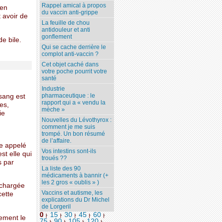
Rappel amical à propos
 en
du vaccin anti-grippe
 avoir de
La feuille de chou
antidouleur et anti
gonflement
e bile.
Qui se cache derrière le
complot anti-vaccin ?
Cet objet caché dans
votre poche pourrit votre
santé
Industrie
pharmaceutique : le
 sang est
rapport qui a « vendu la
es,
mèche »
ie
Nouvelles du Lévothyrox :
comment je me suis
trompé. Un bon résumé
de l’affaire.
de appelé
Vos intestins sont-ils
est elle qui
troués ??
s par
La liste des 90
médicaments à bannir (+
les 2 gros « oublis » )
e chargée
Vaccins et autisme, les
cette
explications du Dr Michel
de Lorgeril
0
15
30
45
60
|
|
|
|
|
lement le
75
90
105
120
...
|
|
|
|