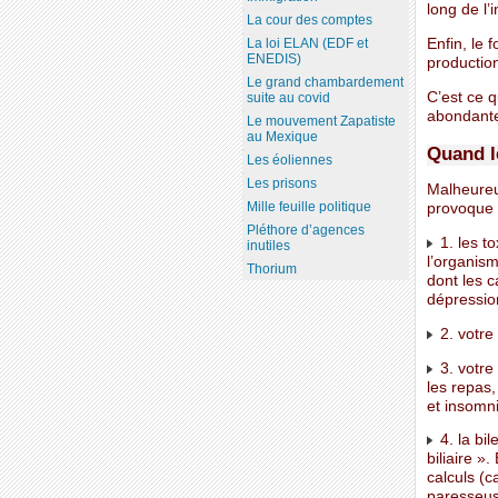
long de l’
La cour des comptes
Enfin, le 
La loi ELAN (EDF et
ENEDIS)
production
Le grand chambardement
C’est ce q
suite au covid
abondant
Le mouvement Zapatiste
au Mexique
Quand l
Les éoliennes
Les prisons
Malheureus
Mille feuille politique
provoque l
Pléthore d’agences
1. les t
inutiles
l’organism
Thorium
dont les 
dépression
2. votre
3. votre
les repas,
et insomni
4. la bil
biliaire »
calculs (c
paresseuse