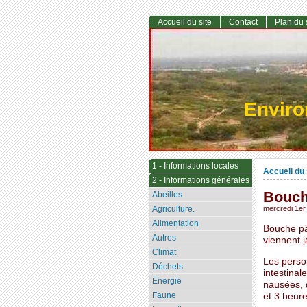
Accueil du site
Contact
Plan du 
Envir
1 - Informations locales
Accueil du 
2 - Informations générales
Bouche
Abeilles
Agriculture.
mercredi 1er
Alimentation
Bouche pâ
Autres
viennent j
Climat
Les person
Déchets
intestinal
Energie
nausées, 
Faune
et 3 heur