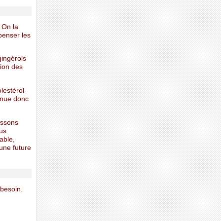
 On la
penser les
ingérols
tion des
lestérol-
minue donc
issons
ous
able,
 une future
 besoin.