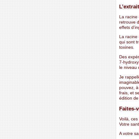
L’extrai
La racine 
retrouve 
effets d’i
La racine
qui sont t
toxines.
Des expér
7-hydroxyl
le niveau 
Je rappell
imaginable
pouvez, à 
frais, et 
édition de
Faites-v
Voilà, ces
Votre sant
A votre sa