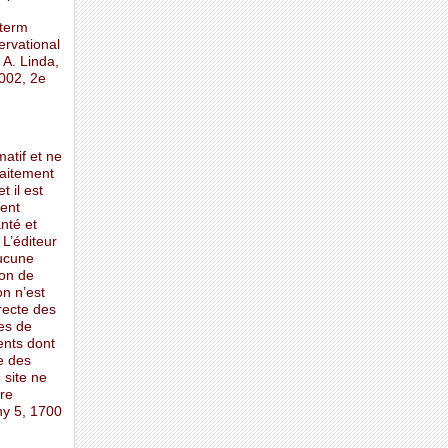
-term
ervational
 A. Linda,
002, 2e
matif et ne
raitement
t il est
ent
nté et
 L’éditeur
aucune
ion de
on n’est
rrecte des
es de
ents dont
e des
 site ne
ure
ny 5, 1700