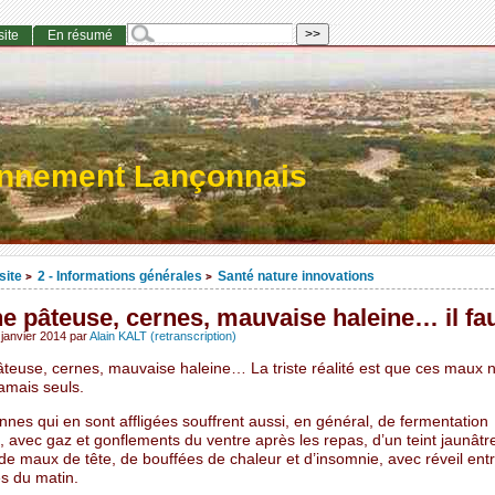
site
En résumé
onnement Lançonnais
site
2 - Informations générales
Santé nature innovations
>
>
 pâteuse, cernes, mauvaise haleine… il fau
 janvier 2014
par
Alain KALT (retranscription)
teuse, cernes, mauvaise haleine… La triste réalité est que ces maux 
amais seuls.
nes qui en sont affligées souffrent aussi, en général, de fermentation
e, avec gaz et gonflements du ventre après les repas, d’un teint jaunâtr
de maux de tête, de bouffées de chaleur et d’insomnie, avec réveil ent
es du matin.