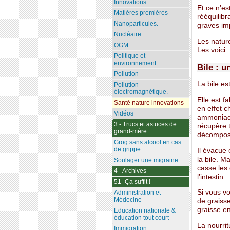
Innovations
Et ce n’es
Matières premières
rééquilibr
Nanoparticules.
graves imp
Nucléaire
Les naturo
OGM
Les voici.
Politique et
environnement
Bile : u
Pollution
La bile es
Pollution
électromagnétique.
Elle est f
Santé nature innovations
en effet c
Vidéos
ammoniaqu
3 - Trucs et astuces de
récupère t
grand-mère
décompos
Grog sans alcool en cas
de grippe
Il évacue 
la bile. Ma
Soulager une migraine
casse les 
4 - Archives
l’intestin.
51- Ça suffit !
Si vous vo
Administration et
Médecine
de graisse
graisse en
Education nationale &
éducation tout court
La nourrit
Immigration