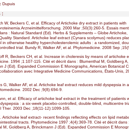
c Dupuis
 :
ch W, Beckers C, et al. Efficacy of Artichoke dry extract in patients with
proteinemia.Arzneimittelforschung. 2000 Mar ;50(3):260-5. Essais ment
ans : Natural Standard (Ed). Herbs & Supplements – Globe Artichoke,
Quality Standard. Artichoke leaf extract (Cynara scolymus) reduces pl
l in otherwise healthy hypercholesterolemic adults : a randomized, dou
ntrolled trial. Bundy R, Walker AF, et al. Phytomedicine. 2008 Sep ;15(
off R, Beckers CH, et al. Increase in choleresis by means of artichoke e
cine. 1994 ;1:107-115. Cité et décrit dans : Blumenthal M, Goldberg A,
n J (Ed). Expanded Commission E Monographs, American Botanical Co
 collaboration avec Integrative Medicine Communications, États-Unis, 2
s G, Walker AF, et al. Artichoke leaf extract reduces mild dyspepsia in
ytomedicine. 2002 Dec ;9(8):694-9.
nn, et al. Efficacy of artichoke leaf extract in the treatment of patients 
 dyspepsia : a six-week placebo-controlled, double-blind, multicentre tri
 Ther. 2003 Dec ;18(11-12):1099-105.
K. Artichoke leaf extract- recent findings reflecting effects on lipid metabo
intestinal tracts. Phytomedicine 1997 ;4(4):369-78. Cité et décrit dans 
l M, Goldberg A, Brinckmann J (Ed). Expanded Commission E Monogr