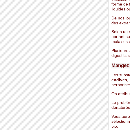
forme de f
liquides o
De nos jo
des extra
Selon un 
portant su
malaises d
Plusieurs
digestifs 
Mangez
Les subst
endives, 
herborister
On attrib
Le problè
dénaturée
Vous aure
sélection
bio.