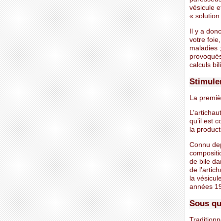
vésicule e
« solution 
Il y a don
votre foie
maladies ;
provoqués 
calculs bi
Stimuler
La premiè
L’artichau
qu’il est 
la product
Connu depu
compositi
de bile da
de l’artic
la vésicul
années 19
Sous qu
Traditionn