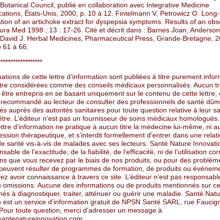
otanical Council, publié en collaboration avec Integrative Medicine
tions, États-Unis, 2000, p. 10 à 12. Fintelmann V, Petrowicz O. Long
tion of an artichoke extract for dyspepsia symptoms. Results of an obs
ura Med 1998 ; 13 : 17-26. Cité et décrit dans : Barnes Joan, Anderson
n David J. Herbal Medicines, Pharmaceutical Press, Grande-Bretagne, 2
p 61 à 66.
******************
ations de cette lettre d’information sont publiées à titre purement infor
tre considérées comme des conseils médicaux personnalisés. Aucun t
 être entrepris en se basant uniquement sur le contenu de cette lettre, e
 recommandé au lecteur de consulter des professionnels de santé dûm
 auprès des autorités sanitaires pour toute question relative à leur sa
être. L’éditeur n’est pas un fournisseur de soins médicaux homologués.
ettre d’information ne pratique à aucun titre la médecine lui-même, ni 
ession thérapeutique, et s’interdit formellement d’entrer dans une relat
de santé vis-à-vis de malades avec ses lecteurs. Santé Nature Innovati
able de l’exactitude, de la fiabilité, de l’efficacité, ni de l’utilisation co
ons que vous recevez par le biais de nos produits, ou pour des problèm
 peuvent résulter de programmes de formation, de produits ou événem
z avoir connaissance à travers ce site. L’éditeur n’est pas responsabl
u omissions. Aucune des informations ou de produits mentionnés sur ce
nés à diagnostiquer, traiter, atténuer ou guérir une maladie. Santé Nat
n est un service d’information gratuit de NPSN Santé SARL, rue Faucig
 Pour toute question, merci d’adresser un message à
antenatureinnovation.com