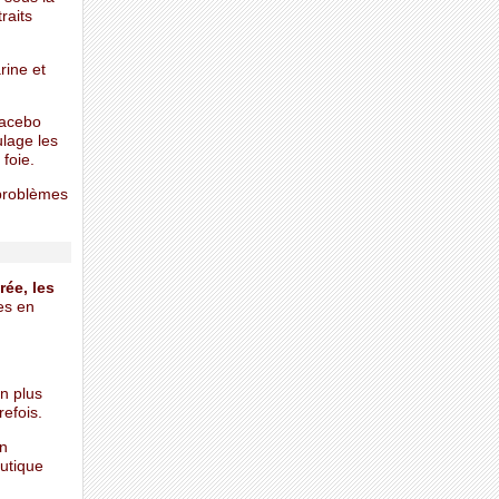
raits
rine et
lacebo
ulage les
 foie.
 problèmes
rée, les
es en
n plus
efois.
on
utique