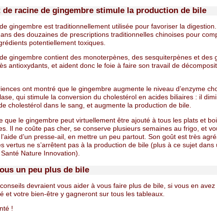
t de racine de gingembre stimule la production de bile
de gingembre est traditionnellement utilisée pour favoriser la digestion.
dans des douzaines de prescriptions traditionnelles chinoises pour com
ngrédients potentiellement toxiques.
 de gingembre contient des monoterpènes, des sesquiterpènes et des g
rès antioxydants, et aident donc le foie à faire son travail de décomposi
iences ont montré que le gingembre augmente le niveau d’enzyme cho
ase, qui stimule la conversion du cholestérol en acides biliaires : il di
de cholestérol dans le sang, et augmente la production de bile.
e que le gingembre peut virtuellement être ajouté à tous les plats et bo
s. Il ne coûte pas cher, se conserve plusieurs semaines au frigo, et v
l’aide d’un presse-ail, en mettre un peu partout. Son goût est très agré
ses vertus ne s’arrêtent pas à la production de bile (plus à ce sujet dans
 Santé Nature Innovation).
ous un peu plus de bile
 conseils devraient vous aider à vous faire plus de bile, si vous en avez
é et votre bien-être y gagneront sur tous les tableaux.
nté !