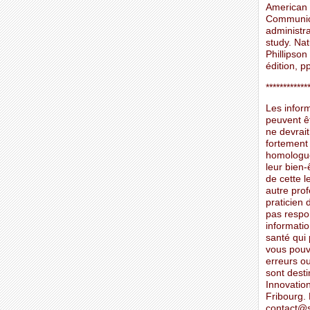
American B
Communica
administra
study. Nat
Phillipso
édition, p
************
Les inform
peuvent ê
ne devrait
fortement
homologués
leur bien-
de cette l
autre prof
praticien 
pas respons
informati
santé qui
vous pouve
erreurs o
sont desti
Innovatio
Fribourg.
contact@s