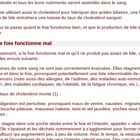
intestin et tous les bons nutriments seront assimilés dans le sang.
foie utilisant aussi le cholestérol pour fabriquer des acides biliaires, un
 de bile entraînera une baisse du taux de cholestérol sanguin.
ui se passe quand le foie fonctionne bien, et que la production de bile 
e.
e foie fonctionne mal
ement, si le foie fonctionne mal et qu’il ne produit pas assez de bile, 
es ennuis suivants :
oxines de votre sang ne sont pas correctement évacuées. Elles stagnen
e et dans le foie, provoquant potentiellement une liste interminable de
cancers (mais aussi des allergies, de l’asthme, des maladies auto-immu
, des maladies cardiaques, de l’obésité, de la fatigue chronique, etc.) 
 taux de cholestérol monte (1) ;
 digestion est perturbée, provoquant maux de ventre, nausées, migrai
 bouche pâteuse, mauvaise haleine, teint et œil jaunâtre, poches sous 
es ;
e stagne dans une poche située entre le foie et l’intestin, appelée « vési
. Elle s’épaissit et les déchets commencent à s’agglomérer pour former d
ailloux) qui augmentent peu à peu de volume. Avec le temps, la vésicul
 et l’écoulement de la bile vers l’intestin ralentit encore. Des calculs qu