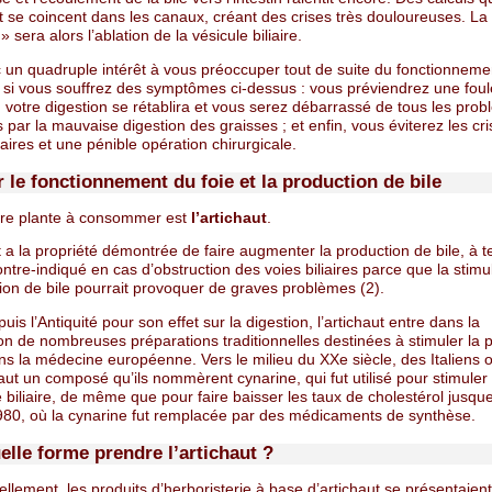
t se coincent dans les canaux, créant des crises très douloureuses. La
» sera alors l’ablation de la vésicule biliaire.
c un quadruple intérêt à vous préoccuper tout de suite du fonctionneme
, si vous souffrez des symptômes ci-dessus : vous préviendrez une fou
 votre digestion se rétablira et vous serez débarrassé de tous les pro
par la mauvaise digestion des graisses ; et enfin, vous éviterez les cr
liaires et une pénible opération chirurgicale.
 le fonctionnement du foie et la production de bile
re plante à consommer est
l’artichaut
.
t a la propriété démontrée de faire augmenter la production de bile, à te
contre-indiqué en cas d’obstruction des voies biliaires parce que la stimu
ion de bile pourrait provoquer de graves problèmes (2).
is l’Antiquité pour son effet sur la digestion, l’artichaut entre dans la
on de nombreuses préparations traditionnelles destinées à stimuler la 
ns la médecine européenne. Vers le milieu du XXe siècle, des Italiens o
haut un composé qu’ils nommèrent cynarine, qui fut utilisé pour stimuler l
e biliaire, de même que pour faire baisser les taux de cholestérol jusqu
80, où la cynarine fut remplacée par des médicaments de synthèse.
elle forme prendre l’artichaut ?
ellement, les produits d’herboristerie à base d’artichaut se présentaient