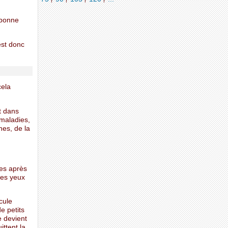
e bonne
est donc
cela
t dans
 maladies,
nes, de la
;
nes après
les yeux
cule
e petits
e devient
ittent la