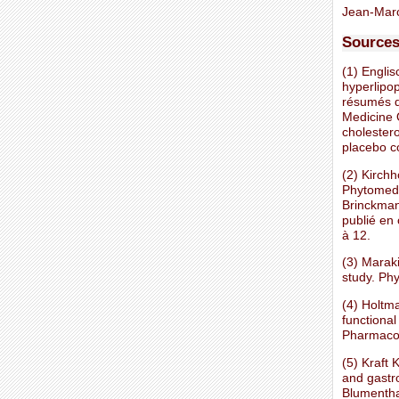
Jean-Mar
Sources
(1) Englis
hyperlipo
résumés d
Medicine 
cholestero
placebo co
(2) Kirchh
Phytomedi
Brinckman
publié en
à 12.
(3) Maraki
study. Ph
(4) Holtma
functional
Pharmacol
(5) Kraft 
and gastro
Blumentha