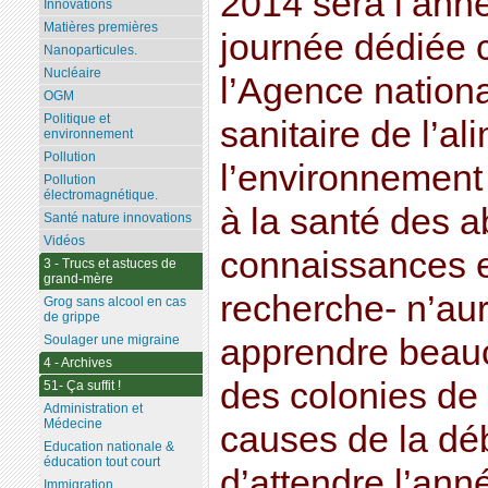
2014 sera l’anné
Innovations
Matières premières
journée dédiée 
Nanoparticules.
Nucléaire
l’Agence nationa
OGM
Politique et
sanitaire de l’al
environnement
Pollution
l’environnement 
Pollution
électromagnétique.
à la santé des ab
Santé nature innovations
Vidéos
connaissances e
3 - Trucs et astuces de
grand-mère
recherche- n’au
Grog sans alcool en cas
de grippe
Soulager une migraine
apprendre beauc
4 - Archives
des colonies de 
51- Ça suffit !
Administration et
Médecine
causes de la déb
Education nationale &
éducation tout court
d’attendre l’ann
Immigration