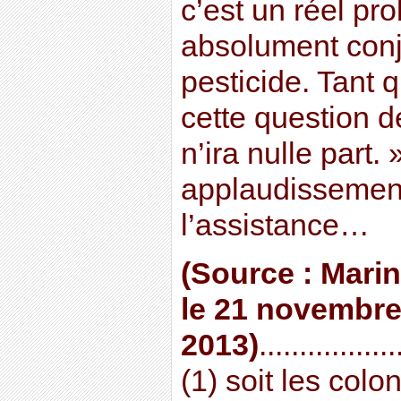
c’est un réel pro
absolument conj
pesticide. Tant 
cette question d
n’ira nulle part.
applaudissement
l’assistance…
(Source : Marin
le 21 novembr
2013)
.................
(1) soit les colo