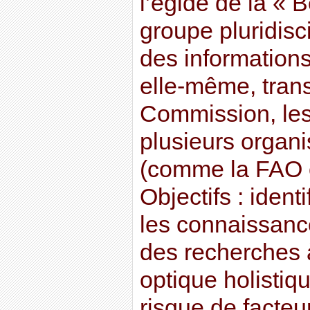
l’égide de la « 
groupe pluridisc
des informations
elle-même, tran
Commission, les
plusieurs organ
(comme la FAO 
Objectifs : ident
les connaissanc
des recherches 
optique holistiq
risque de facteu