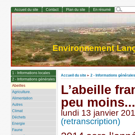
Accueil du site
Contact
Plan du site
En résumé
Environnement Lan
1 - Informations locales
Accueil du site
2 - Informations générale
>
2 - Informations générales
L’abeille fr
Abeilles
Agriculture.
peu moins..
Alimentation
Autres
lundi 13 janvier 20
Climat
Déchets
(retranscription)
Energie
Faune