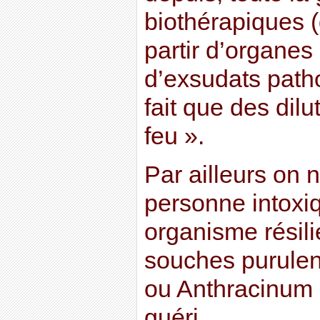
biothérapiques 
partir d’organe
d’exsudats path
fait que des dilu
feu ».
Par ailleurs on 
personne intoxi
organisme résil
souches purulen
ou Anthracinum 
guéri.