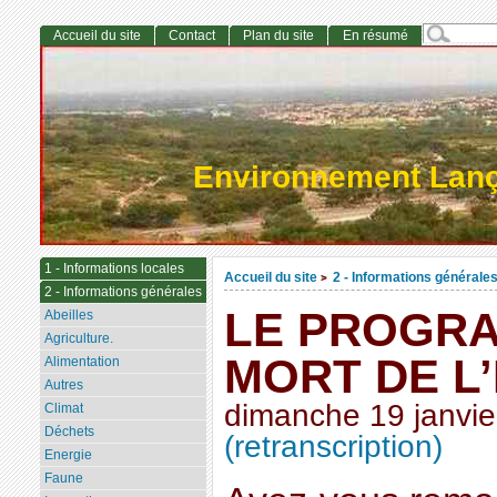
Accueil du site
Contact
Plan du site
En résumé
Environnement Lan
1 - Informations locales
Accueil du site
2 - Informations générale
>
2 - Informations générales
LE PROGRA
Abeilles
Agriculture.
MORT DE L
Alimentation
Autres
dimanche 19 janvie
Climat
Déchets
(retranscription)
Energie
Faune