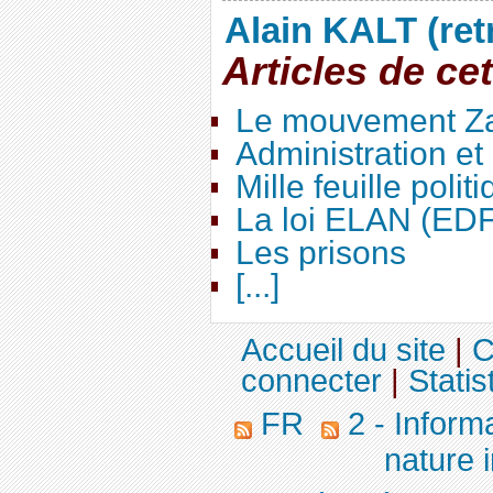
Alain KALT (ret
Articles de ce
Le mouvement Za
Administration e
Mille feuille polit
La loi ELAN (ED
Les prisons
[...]
Accueil du site
|
C
connecter
|
Statis
FR
2 - Inform
nature 