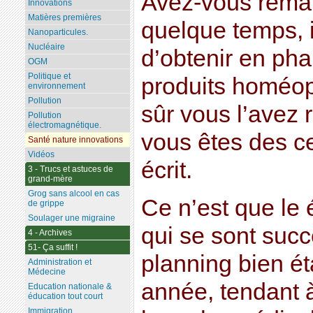
Avez-vous rema
Innovations
Matières premières
quelque temps, i
Nanoparticules.
Nucléaire
d’obtenir en pha
OGM
Politique et
produits homéop
environnement
Pollution
sûr vous l’avez
Pollution
électromagnétique.
vous êtes des ce
Santé nature innovations
Vidéos
écrit.
3 - Trucs et astuces de
grand-mère
Grog sans alcool en cas
Ce n’est que le
de grippe
Soulager une migraine
qui se sont suc
4 - Archives
51- Ça suffit !
planning bien ét
Administration et
Médecine
année, tendant 
Education nationale &
éducation tout court
Immigration