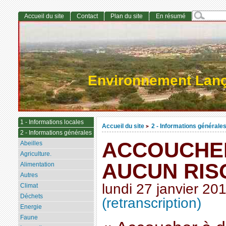
Accueil du site
Contact
Plan du site
En résumé
Environnement Lan
1 - Informations locales
Accueil du site
2 - Informations générale
>
2 - Informations générales
ACCOUCHER
Abeilles
Agriculture.
AUCUN RIS
Alimentation
Autres
lundi 27 janvier 20
Climat
Déchets
(retranscription)
Energie
Faune