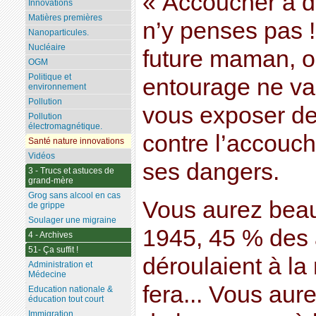
« Accoucher à d
Innovations
Matières premières
n’y penses pas 
Nanoparticules.
Nucléaire
future maman, ou
OGM
Politique et
entourage ne v
environnement
Pollution
vous exposer de
Pollution
électromagnétique.
contre l’accouc
Santé nature innovations
Vidéos
ses dangers.
3 - Trucs et astuces de
grand-mère
Grog sans alcool en cas
Vous aurez bea
de grippe
Soulager une migraine
1945, 45 % des
4 - Archives
51- Ça suffit !
déroulaient à la
Administration et
Médecine
fera... Vous aure
Education nationale &
éducation tout court
Immigration