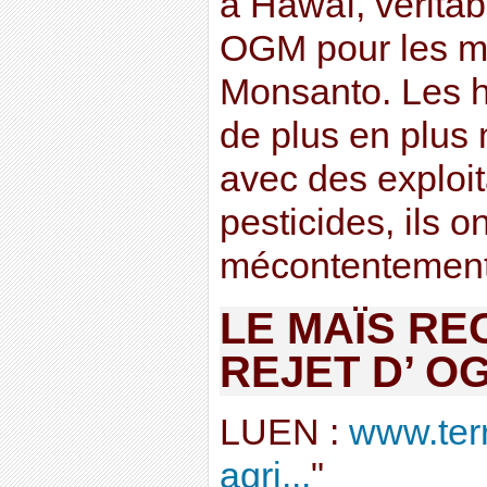
à Hawaï, véritab
OGM pour les m
Monsanto. Les h
de plus en plus 
avec des exploit
pesticides, ils on
mécontentement .
LE MAÏS RE
REJET D’ O
LUEN :
www.terr
agri...
"