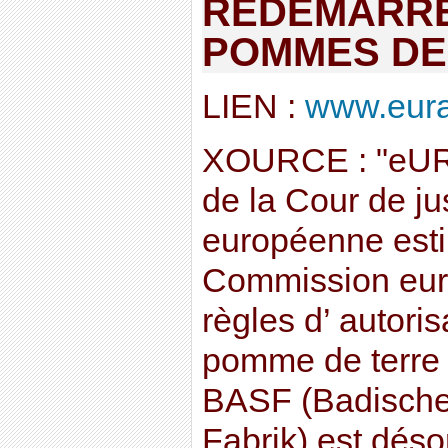
REDEMARRE
POMMES DE
LIEN :
www.euract
XOURCE : "eUR-
de la Cour de ju
européenne esti
Commission euro
règles d’ autori
pomme de terre
BASF (Badische
Fabrik) est désor