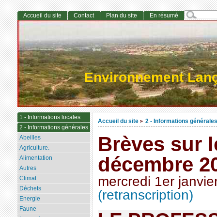
Accueil du site
Contact
Plan du site
En résumé
Environnement Lan
1 - Informations locales
Accueil du site
2 - Informations générale
>
2 - Informations générales
Brèves sur 
Abeilles
Agriculture.
décembre 2
Alimentation
Autres
mercredi 1er janvie
Climat
Déchets
(retranscription)
Energie
Faune