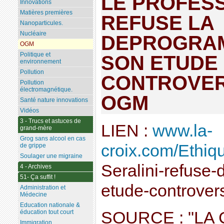
LE PROFESS
Innovations
Matières premières
REFUSE LA
Nanoparticules.
Nucléaire
DEPROGRAM
OGM
Politique et
SON ETUDE
environnement
Pollution
CONTROVER
Pollution
électromagnétique.
OGM
Santé nature innovations
Vidéos
3 - Trucs et astuces de
LIEN :
www.la-
grand-mère
Grog sans alcool en cas
croix.com/Ethiqu
de grippe
Soulager une migraine
Seralini-refuse-
4 - Archives
51- Ça suffit !
etude-controver
Administration et
Médecine
Education nationale &
SOURCE : "LA 
éducation tout court
Immigration