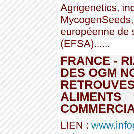
Agrigenetics, in
MycogenSeeds, a
européenne de s
(EFSA)......
FRANCE - RI
DES OGM N
RETROUVES
ALIMENTS
COMMERCIA
LIEN :
www.info