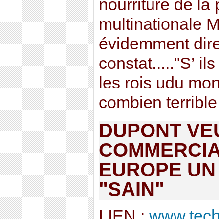
nourriture de la 
multinationale 
évidemment dire
constat....."S’ il
les rois udu mo
combien terrible..
DUPONT VE
COMMERCIA
EUROPE UN
"SAIN"
LIEN :
www.techn