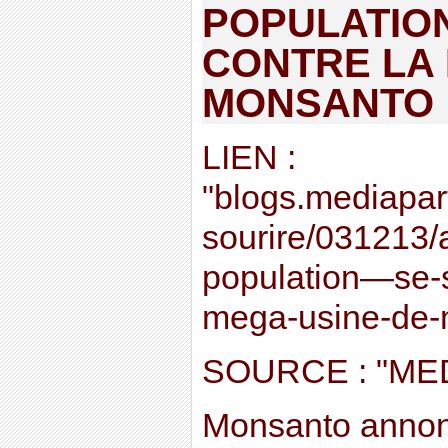
POPULATIO
CONTRE LA
MONSANTO
LIEN :
"blogs.mediapart
sourire/031213/a
population—se-s
mega-usine-de-
SOURCE : "ME
Monsanto annonç