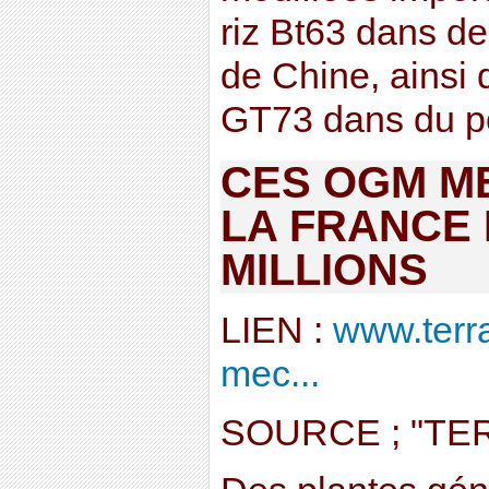
riz Bt63 dans de
de Chine, ainsi 
GT73 dans du pol
CES OGM M
LA FRANCE 
MILLIONS
LIEN :
www.terr
mec...
SOURCE ; "TER