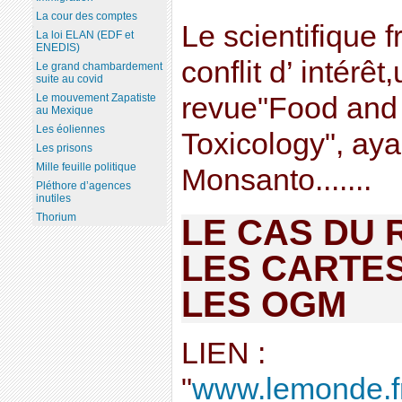
La cour des comptes
Le scientifique 
La loi ELAN (EDF et
ENEDIS)
conflit d’ intérê
Le grand chambardement
suite au covid
Le mouvement Zapatiste
revue"Food and
au Mexique
Les éoliennes
Toxicology", aya
Les prisons
Mille feuille politique
Monsanto.......
Pléthore d’agences
inutiles
Thorium
LE CAS DU 
LES CARTES
LES OGM
LIEN :
"
www.lemonde.fr/