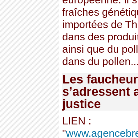
fraîches généti
importées de Tha
dans des produi
ainsi que du po
dans du pollen....
Les faucheu
s’adressent a
justice
LIEN :
"
www.agencebre