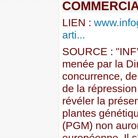
COMMERCIA
LIEN :
www.info
arti...
SOURCE : "INF
menée par la Dir
concurrence, de
de la répression
révéler la prése
plantes génétiq
(PGM) non auror
européenne. Il s