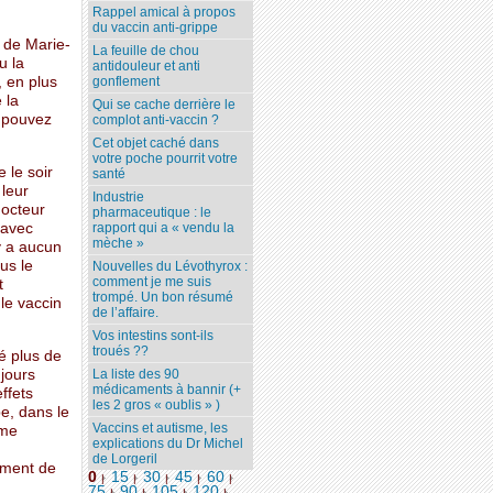
Rappel amical à propos
du vaccin anti-grippe
, de Marie-
La feuille de chou
u la
antidouleur et anti
 en plus
gonflement
 la
Qui se cache derrière le
s pouvez
complot anti-vaccin ?
Cet objet caché dans
votre poche pourrit votre
 le soir
santé
leur
Industrie
docteur
pharmaceutique : le
 avec
rapport qui a « vendu la
mèche »
’y a aucun
us le
Nouvelles du Lévothyrox :
comment je me suis
t
trompé. Un bon résumé
le vaccin
de l’affaire.
Vos intestins sont-ils
troués ??
ué plus de
jours
La liste des 90
médicaments à bannir (+
ffets
les 2 gros « oublis » )
e, dans le
Vaccins et autisme, les
ême
explications du Dr Michel
de Lorgeril
iment de
0
15
30
45
60
|
|
|
|
|
75
90
105
120
...
|
|
|
|