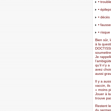
• troubl
• épileps
• décès 
• fausse
• risque
Bien sûr, 
à la ques
DOCTISSIM
soumettre 
Je rappell
l’ambigüit
qu’il n’y 
avez chois
aussi grav
Il y a aus
vaccin, il
« moins pi
Jouer à la
trouve pas
Restent l
du serment