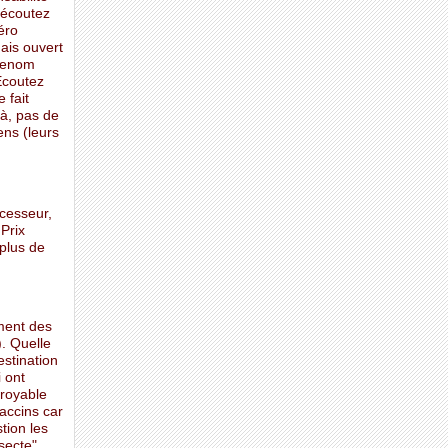
’écoutez
éro
mais ouvert
 renom
Ecoutez
 fait
là, pas de
ens (leurs
cesseur,
Prix
 plus de
ament des
. Quelle
estination
 ont
croyable
accins car
tion les
secte".