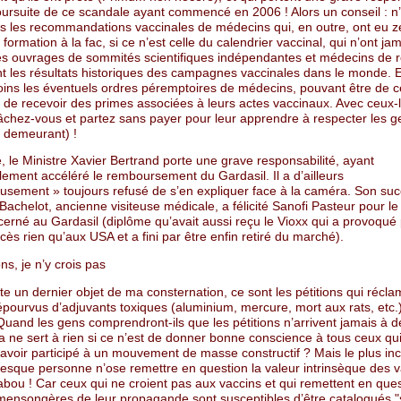
oursuite de ce scandale ayant commencé en 2006 ! Alors un conseil : n
is les recommandations vaccinales de médecins qui, en outre, ont eu z
formation à la fac, si ce n’est celle du calendrier vaccinal, qui n’ont ja
es ouvrages de sommités scientifiques indépendantes et médecins de
t les résultats historiques des campagnes vaccinales dans le monde. 
ins les éventuels ordres péremptoires de médecins, pouvant être de ce
 de recevoir des primes associées à leurs actes vaccinaux. Avec ceux-
fâchez-vous et partez sans payer pour leur apprendre à respecter les g
u demeurant) !
 le Ministre Xavier Bertrand porte une grave responsabilité, ayant
ement accéléré le remboursement du Gardasil. Il a d’ailleurs
usement » toujours refusé de s’en expliquer face à la caméra. Son suc
achelot, ancienne visiteuse médicale, a félicité Sanofi Pasteur pour le 
erné au Gardasil (diplôme qu’avait aussi reçu le Vioxx qui a provoqué
ès rien qu’aux USA et a fini par être enfin retiré du marché).
ons, je n’y crois pas
ste un dernier objet de ma consternation, ce sont les pétitions qui récl
pourvus d’adjuvants toxiques (aluminium, mercure, mort aux rats, etc.)
Quand les gens comprendront-ils que les pétitions n’arrivent jamais à d
a ne sert à rien si ce n’est de donner bonne conscience à tous ceux qui
 d’avoir participé à un mouvement de masse constructif ? Mais le plus in
resque personne n’ose remettre en question la valeur intrinsèque des v
tabou ! Car ceux qui ne croient pas aux vaccins et qui remettent en ques
ensongères de leur propagande sont susceptibles d’être catalogués "