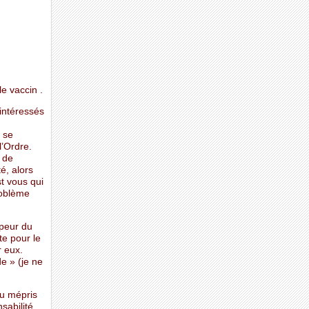
e vaccin .
 intéressés
 se
l’Ordre.
t de
é, alors
t vous qui
roblème
 peur du
te pour le
r eux.
e » (je ne
au mépris
sabilité