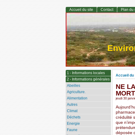
Accueil du site
Contact
Plan du 
Envir
1 - Informations locales
Accueil du 
2 - Informations générales
NE L
Abeilles
MORT
Agriculture.
Alimentation
jeudi 30 janv
Autres
Aujourd’hu
Climat
pharmaceu
Déchets
crédulité 
que n’impo
Energie
prétendum
Faune
déposée c