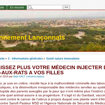
site
En résumé
onnement Lançonnais
site
2 - Informations générales
Santé nature innovations
>
>
AISSEZ PLUS VOTRE MÉDECIN INJECTER 
-AUX-RATS A VOS FILLES
ier 2014
par
Alain KALT (retranscription)
i, je suis en colère, révolté face à la malhonnêteté criminelle des labos
tiques, à la désinvolture irresponsable des médecins serviles au syst
stupide des parents aveuglés par la peur qui n’ont même plus l’instinct 
rte quel animal assure à sa progéniture. Il s’agit ici du Gardasil, vacci
ent contre le cancer de l’utérus à propos duquel une plainte vient d’ê
ontre Sanofi Pasteur MSD et l’Agence Nationale de Sécurité du Médi