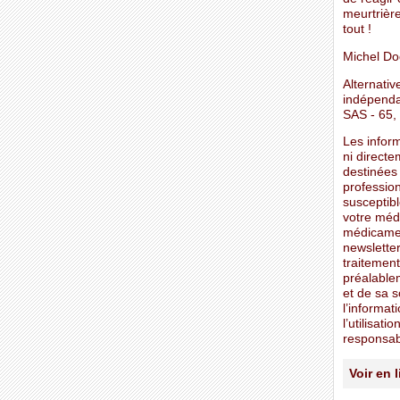
meurtrièr
tout !
Michel D
Alternativ
indépenda
SAS - 65,
Les inform
ni directe
destinées 
professio
susceptibl
votre méd
médicamen
newsletter
traitement
préalablem
et de sa s
l’informat
l’utilisat
responsabi
Voir en 