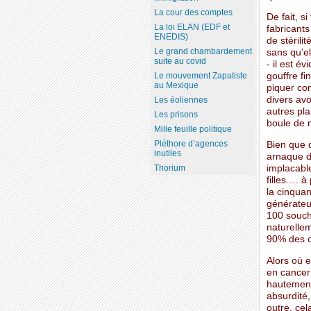
La cour des comptes
De fait, s
La loi ELAN (EDF et
fabricants
ENEDIS)
de stérili
Le grand chambardement
sans qu’e
suite au covid
- il est é
Le mouvement Zapatiste
gouffre fi
au Mexique
piquer com
divers avo
Les éoliennes
autres pla
Les prisons
boule de
Mille feuille politique
Pléthore d’agences
Bien que d
inutiles
arnaque de
implacabl
Thorium
filles…. à
la cinquan
générateur
100 souch
naturelle
90% des c
Alors où e
en cancer
hautement
absurdité,
outre, cel