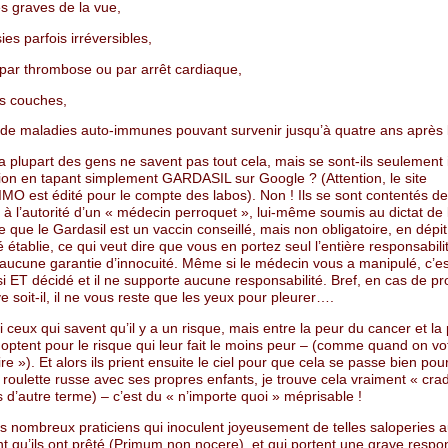
es graves de la vue,
ies parfois irréversibles,
par thrombose ou par arrêt cardiaque,
s couches,
 de maladies auto-immunes pouvant survenir jusqu’à quatre ans après l
la plupart des gens ne savent pas tout cela, mais se sont-ils seulement
tion en tapant simplement GARDASIL sur Google ? (Attention, le site
O est édité pour le compte des labos). Non ! Ils se sont contentés de
à l’autorité d’un « médecin perroquet », lui-même soumis au dictat de 
e que le Gardasil est un vaccin conseillé, mais non obligatoire, en dépi
é établie, ce qui veut dire que vous en portez seul l’entière responsabilit
a aucune garantie d’innocuité. Même si le médecin vous a manipulé, c’es
i ET décidé et il ne supporte aucune responsabilité. Bref, en cas de p
e soit-il, il ne vous reste que les yeux pour pleurer….
si ceux qui savent qu’il y a un risque, mais entre la peur du cancer et la
s optent pour le risque qui leur fait le moins peur – (comme quand on vo
re »). Et alors ils prient ensuite le ciel pour que cela se passe bien pou
 roulette russe avec ses propres enfants, je trouve cela vraiment « crad
 d’autre terme) – c’est du « n’importe quoi » méprisable !
es nombreux praticiens qui inoculent joyeusement de telles saloperies 
 qu’ils ont prêté (Primum non nocere), et qui portent une grave respon