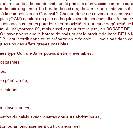
s, alors que tout le monde sait que le principe d’un vaccin contre le can
 depuis longtemps. Le borate de sodium, de la mort-aux-rats Vous êt
s à la composition du Gardasil ? Chaque dose de ce vaccin à composa
ques (OGM) contient en plus de la quinzaine de souches dites à haut r
substances connues pour leur neurotoxicité et leur cancérogénicité, te
um, du polysorbate 80, mais aussi et peut-être le pire, du BORATE DE
r, savez-vous que le borate de sodium est le produit de base DE LA
? Il est interdit dans toute préparation médicale……mais pas dans ce v
ques uns des effets graves possibles :
ies type Guillain-Barré pouvant être irréversibles,
hospasmes,
es,
sse généralisée,
es cutanés,
e,
nes invalidantes,
mation du pelvis avec violentes douleurs abdominales,
ition ou amoindrissement du flux menstruel,