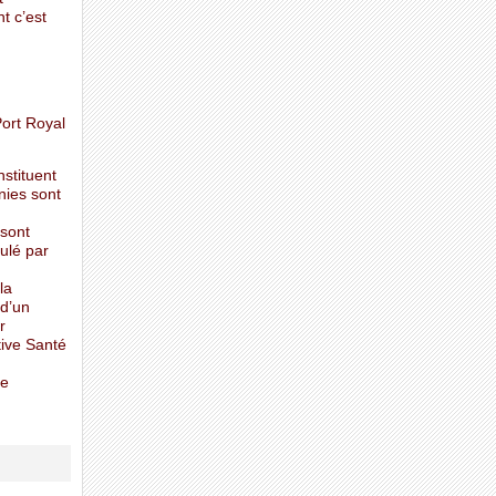
t c’est
ort Royal
nstituent
nies sont
 sont
mulé par
la
 d’un
r
tive Santé
ue