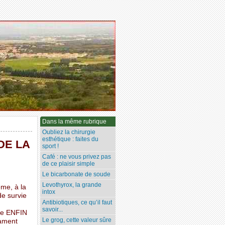
Dans la même rubrique
Oubliez la chirurgie
esthétique : faites du
DE LA
sport !
Café : ne vous privez pas
de ce plaisir simple
Le bicarbonate de soude
Levothyrox, la grande
ème, à la
intox
de survie
Antibiotiques, ce qu’il faut
n
savoir...
tre ENFIN
Le grog, cette valeur sûre
cament