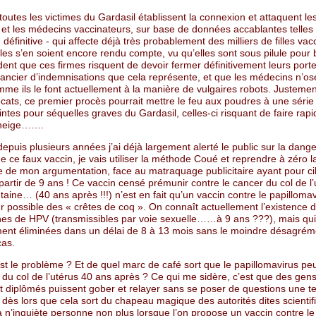
i toutes les victimes du Gardasil établissent la connexion et attaquent le
 et les médecins vaccinateurs, sur base de données accablantes telles 
té définitive - qui affecte déjà très probablement des milliers de filles va
lles s’en soient encore rendu compte, vu qu’elles sont sous pilule pou
vident que ces firmes risquent de devoir fermer définitivement leurs port
nancier d’indemnisations que cela représente, et que les médecins n’os
me ils le font actuellement à la manière de vulgaires robots. Justemen
cats, ce premier procès pourrait mettre le feu aux poudres à une série
intes pour séquelles graves du Gardasil, celles-ci risquant de faire ra
 neige…….
epuis plusieurs années j’ai déjà largement alerté le public sur la dang
 ce faux vaccin, je vais utiliser la méthode Coué et reprendre à zéro l
e de mon argumentation, face au matraquage publicitaire ayant pour ci
 partir de 9 ans ! Ce vaccin censé prémunir contre le cancer du col de l
taine… (40 ans après !!!) n’est en fait qu’un vaccin contre le papillom
 possible des « crêtes de coq ». On connaît actuellement l’existence 
es de HPV (transmissibles par voie sexuelle……à 9 ans ???), mais qui
ment éliminées dans un délai de 8 à 13 mois sans le moindre désagré
as.
st le problème ? Et de quel marc de café sort que le papillomavirus pe
 du col de l’utérus 40 ans après ? Ce qui me sidère, c’est que des ge
 diplômés puissent gober et relayer sans se poser de questions une te
 dès lors que cela sort du chapeau magique des autorités dites scientif
a n’inquiète personne non plus lorsque l’on propose un vaccin contre l