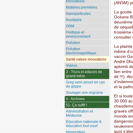
Innovations
(ANSM) po
Matières premières
La goutte 
Nanoparticules.
Océane Bo
Nucléaire
deuxième 
OGM
de séquel
troisième 
Politique et
environnement
consulter 
Pollution
La plaint
Pollution
même d’un
électromagnétique.
vaccin Ga
Santé nature innovations
André Dha
Vidéos
aplomb dev
lien entre
3 - Trucs et astuces de
grand-mère
dit !!!). 
d’indemnis
Grog sans alcool en cas
de grippe
et la pat
Soulager une migraine
Et si tout
4 - Archives
30 000 acc
51- Ça suffit !
chaudemen
graves off
Administration et
Médecine
monde ent
dangerosit
Education nationale &
éducation tout court
seulement 
quoi s’ala
Immigration