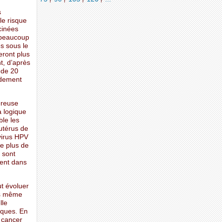
s
le risque
ccinées
r beaucoup
es sous le
eront plus
t, d’après
 de 20
pidement
ereuse
a logique
ble les
’utérus de
avirus HPV
de plus de
 sont
ment dans
ut évoluer
ns même
lle
iques. En
e cancer