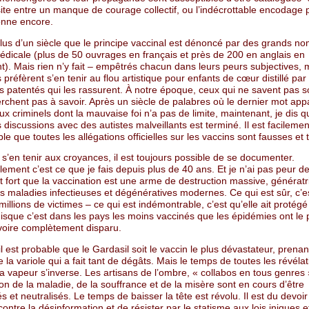
site entre un manque de courage collectif, ou l’indécrottable encodage 
ionne encore.
plus d’un siècle que le principe vaccinal est dénoncé par des grands no
édicale (plus de 50 ouvrages en français et près de 200 en anglais en
t). Mais rien n’y fait – empêtrés chacun dans leurs peurs subjectives,
s préfèrent s’en tenir au flou artistique pour enfants de cœur distillé par
s patentés qui les rassurent. À notre époque, ceux qui ne savent pas s
rchent pas à savoir. Après un siècle de palabres où le dernier mot appa
ux criminels dont la mauvaise foi n’a pas de limite, maintenant, je dis q
discussions avec des autistes malveillants est terminé. Il est facilemen
e que toutes les allégations officielles sur les vaccins sont fausses et
 s’en tenir aux croyances, il est toujours possible de se documenter.
ement c’est ce que je fais depuis plus de 40 ans. Et je n’ai pas peur de
t fort que la vaccination est une arme de destruction massive, génératr
s maladies infectieuses et dégénératives modernes. Ce qui est sûr, c’es
 millions de victimes – ce qui est indémontrable, c’est qu’elle ait protég
uisque c’est dans les pays les moins vaccinés que les épidémies ont le 
voire complètement disparu.
 il est probable que le Gardasil soit le vaccin le plus dévastateur, prenan
e la variole qui a fait tant de dégâts. Mais le temps de toutes les révélat
 la vapeur s’inverse. Les artisans de l’ombre, « collabos en tous genres
tion de la maladie, de la souffrance et de la misère sont en cours d’être
et neutralisés. Le temps de baisser la tête est révolu. Il est du devoir
contre la désinformation et de résister par le statisme aux lois iniques e