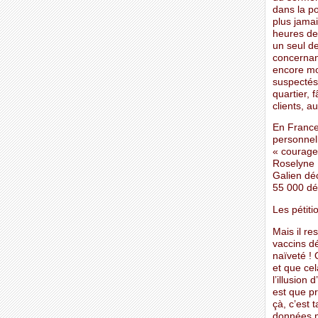
dans la p
plus jama
heures de 
un seul d
concernan
encore mo
suspectés
quartier, 
clients, a
En France,
personnell
« courage
Roselyne B
Galien déc
55 000 déc
Les pétiti
Mais il re
vaccins dé
naïveté ! 
et que cel
l’illusion
est que p
çà, c’est 
données m