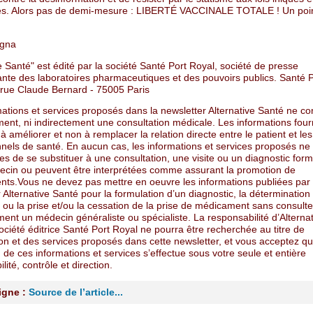
es. Alors pas de demi-mesure : LIBERTÉ VACCINALE TOTALE ! Un poin
ogna
e Santé" est édité par la société Santé Port Royal, société de presse
nte des laboratoires pharmaceutiques et des pouvoirs publics. Santé P
 rue Claude Bernard - 75005 Paris
ations et services proposés dans la newsletter Alternative Santé ne co
ment, ni indirectement une consultation médicale. Les informations four
à améliorer et non à remplacer la relation directe entre le patient et les
nnels de santé. En aucun cas, les informations et services proposés ne
es de se substituer à une consultation, une visite ou un diagnostic for
ecin ou peuvent être interprétées comme assurant la promotion de
ts.Vous ne devez pas mettre en oeuvre les informations publiées par 
 Alternative Santé pour la formulation d’un diagnostic, la détermination
 ou la prise et/ou la cessation de la prise de médicament sans consulte
ent un médecin généraliste ou spécialiste. La responsabilité d’Alterna
ociété éditrice Santé Port Royal ne pourra être recherchée au titre de
ion et des services proposés dans cette newsletter, et vous acceptez q
ion de ces informations et services s’effectue sous votre seule et entière
lité, contrôle et direction.
ligne :
Source de l’article...