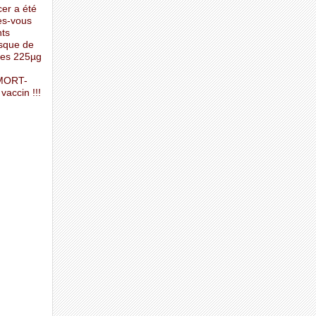
cer a été
es-vous
nts
isque de
lles 225µg
 MORT-
accin !!!