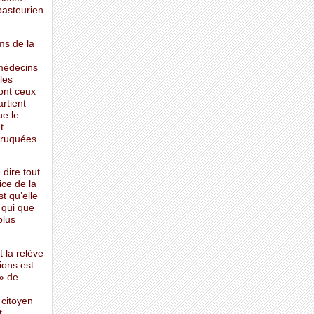
pasteurien
ms de la
 médecins
 les
ont ceux
rtient
ue le
t
 truquées.
 dire tout
ice de la
t qu’elle
é qui que
plus
t la relève
ions est
 » de
 citoyen
t