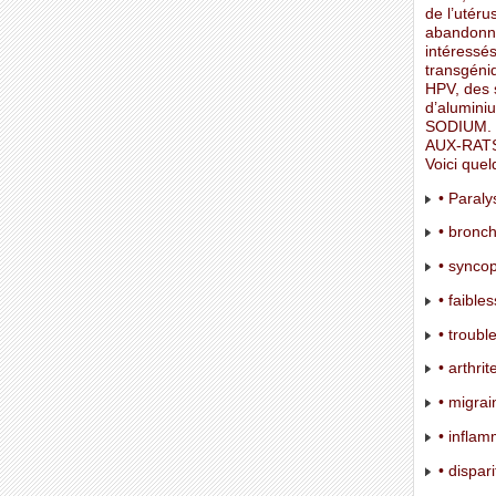
de l’utéru
abandonné
intéressé
transgéni
HPV, des 
d’alumini
SODIUM. O
AUX-RATS 
Voici quel
• Paralys
• bronc
• syncop
• faible
• troubl
• arthrit
• migrai
• inflam
• dispar