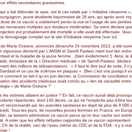
ur effets secondaires gravissimes.
qui a fait déborder le vase, est le cas relaté par « Initiative citoyenne »
urguignon, jeune étudiante bayonnaise de 18 ans, qui après avoir reç
dose de ce vaccin a subitement perdu la vue et l’usage de ses jambes,
les nerveuses multiples aux douleurs intolérables. Sa mère déclare que
injection eut probablement été mortelle si elle avait été effectuée. Vou
ce témoignage complet sur le site d’Initiative citoyenne (voir ici)
e de Marie-Océane, annoncée dimanche 24 novembre 2013, a été suivie
 vigoureux démenti par L’ANSM et Sanofi Pasteur niant tout lien entre 
rdasil et la maladie de la jeune femme…(bien évidemment !). Ainsi, le 
lab, émissaire de la « Direction médicale » de Sanofi-Pasteur, déclara
ant des millions de téléspectateurs : « Il faut le dire tout de suite, il n
 Gardasil et ce cas de sclérose en plaques ». (Ben c’est vrai puisqu’il vo
Alors comment se fait-il qu’en juin dernier, la Commission de conciliation e
ation des accidents médicaux avait conclu au « lien de causalité entre 
hologie » de Marie-Océane ?
es les victimes allaient en justice ? En fait, ce vaccin aurait déjà provoq
idents répertoriés, dont 130 décès, ce qui ne l’empêche pas d’être tou
t recommandé par les autorités sanitaires en dépit de plus de 8 000 e
iciels. Tous les jours, de nouvelles jeunes femmes en France, en Europ
ier, se laissent administrer ce vaccin parce qu’on leur cache son extr
é. A noter que les effets néfastes rapportés de ce vaccin représentent
1% de la réalité, ceci de l’aveu même du CDC et de la FDA - il y a vra
rmer !