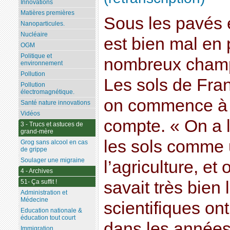
Innovations
Matières premières
Sous les pavés e
Nanoparticules.
Nucléaire
est bien mal en 
OGM
Politique et
nombreux champs
environnement
Pollution
Les sols de Fran
Pollution
électromagnétique.
on commence à p
Santé nature innovations
Vidéos
compte. « On a 
3 - Trucs et astuces de
grand-mère
les sols comme 
Grog sans alcool en cas
de grippe
Soulager une migraine
l’agriculture, et
4 - Archives
51- Ça suffit !
savait très bien 
Administration et
Médecine
scientifiques on
Education nationale &
éducation tout court
dans les années
Immigration