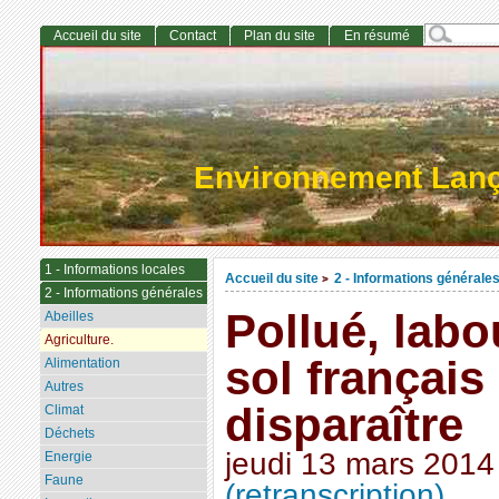
Accueil du site
Contact
Plan du site
En résumé
Environnement Lan
1 - Informations locales
Accueil du site
2 - Informations générale
>
2 - Informations générales
Pollué, labou
Abeilles
Agriculture.
sol français 
Alimentation
Autres
disparaître
Climat
Déchets
jeudi 13 mars 2014
Energie
Faune
(retranscription)