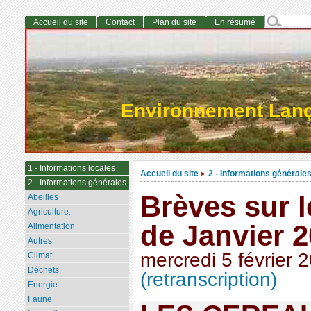
Accueil du site
Contact
Plan du site
En résumé
Environnement Lan
1 - Informations locales
Accueil du site
2 - Informations générale
>
2 - Informations générales
Brèves sur 
Abeilles
Agriculture.
de Janvier 
Alimentation
Autres
mercredi 5 février 
Climat
Déchets
(retranscription)
Energie
Faune