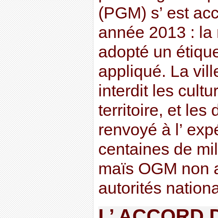
(PGM) s’ est acc
année 2013 : la
adopté un étique
appliqué. La vil
interdit les cul
territoire, et le
renvoyé à l’ exp
centaines de mil
maïs OGM non au
autorités national
L’ ACCORD 