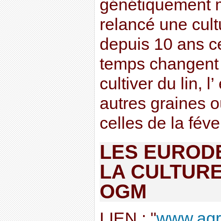
génétiquement mo
relancé une cult
depuis 10 ans ce
temps changent 
cultiver du lin, l
autres graines 
celles de la féver
LES EUROD
LA CULTURE
OGM
LIEN : "
www.agro