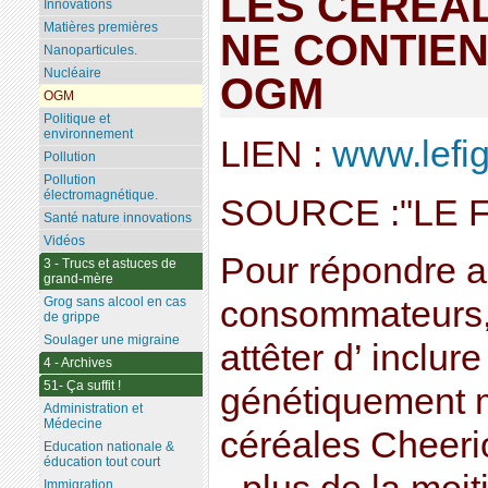
LES CEREA
Innovations
Matières premières
NE CONTIEN
Nanoparticules.
Nucléaire
OGM
OGM
Politique et
environnement
LIEN :
www.lefig
Pollution
Pollution
électromagnétique.
SOURCE :"LE 
Santé nature innovations
Vidéos
Pour répondre a
3 - Trucs et astuces de
grand-mère
Grog sans alcool en cas
consommateurs, 
de grippe
Soulager une migraine
attêter d’ inclu
4 - Archives
51- Ça suffit !
génétiquement m
Administration et
Médecine
céréales Cheer
Education nationale &
éducation tout court
Immigration