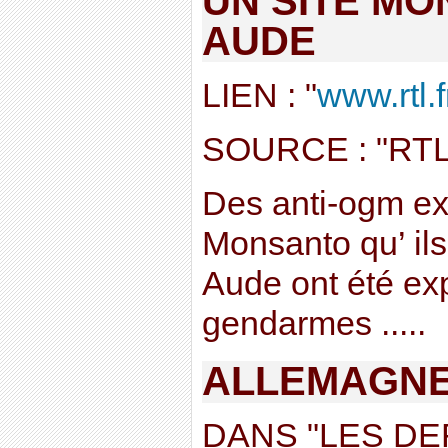
UN SITE MO
AUDE
LIEN : "
www.rtl.f
SOURCE : "RTL
Des anti-ogm exp
Monsanto qu’ ils
Aude ont été ex
gendarmes .....
ALLEMAGN
DANS "LES D