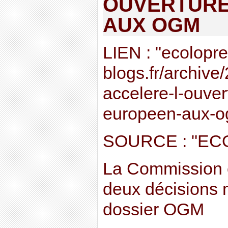
OUVERTURE
AUX OGM
LIEN : "ecolopr
blogs.fr/archive
accelere-l-ouve
europeen-aux-o
SOURCE : "E
La Commission 
deux décisions 
dossier OGM