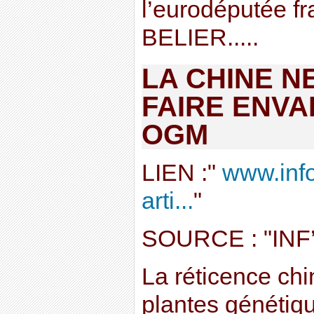
l’eurodéputée 
BELIER.....
LA CHINE N
FAIRE ENVA
OGM
LIEN :"
www.info
arti...
"
SOURCE : "IN
La réticence chi
plantes génétiq