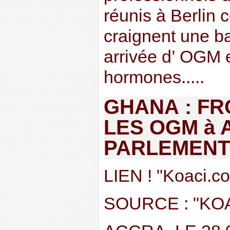
réunis à Berlin 
craignent une ba
arrivée d’ OGM e
hormones.....
GHANA : F
LES OGM à 
PARLEMENT
LIEN ! "Koaci.c
SOURCE : "KO