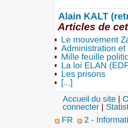
Alain KALT (ret
Articles de ce
Le mouvement Za
Administration e
Mille feuille polit
La loi ELAN (ED
Les prisons
[...]
Accueil du site
|
C
connecter
|
Statis
FR
2 - Informa