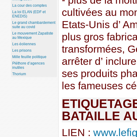
- plus de la moi
La cour des comptes
cultivées au mo
La loi ELAN (EDF et
ENEDIS)
Etats-Unis d’ Am
Le grand chambardement
suite au covid
Le mouvement Zapatiste
plus gros fabric
au Mexique
Les éoliennes
transformées, Ge
Les prisons
Mille feuille politique
arrêter d’ inclu
Pléthore d’agences
inutiles
ses produits pha
Thorium
les fameuses cér
ETIQUETAGE
BATAILLE A
LIEN :
www.lefig