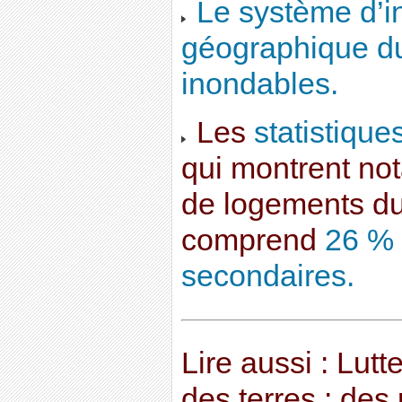
Le système d’i
géographique du
inondables.
Les
statistique
qui montrent no
de logements d
comprend
26 % 
secondaires.
Lire aussi : Lutt
des terres : des