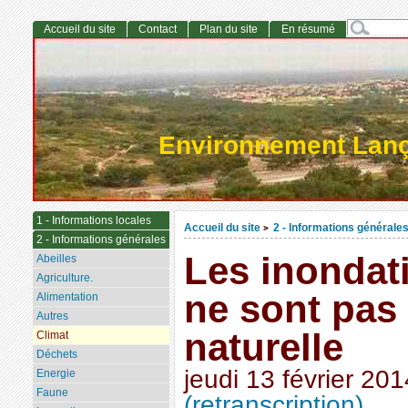
Accueil du site
Contact
Plan du site
En résumé
Environnement Lan
1 - Informations locales
Accueil du site
2 - Informations générale
>
2 - Informations générales
Les inondat
Abeilles
Agriculture.
ne sont pas
Alimentation
Autres
naturelle
Climat
Déchets
jeudi 13 février 201
Energie
Faune
(retranscription)