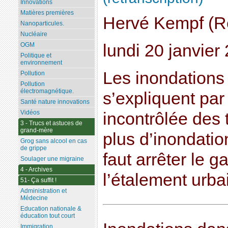
Innovations
Matières premières
Hervé Kempf (Re
Nanoparticules.
Nucléaire
lundi 20 janvier
OGM
Politique et
environnement
Les inondations
Pollution
Pollution
électromagnétique.
s’expliquent par
Santé nature innovations
Vidéos
incontrôlée des t
3 - Trucs et astuces de
grand-mère
plus d’inondatio
Grog sans alcool en cas
de grippe
faut arrêter le g
Soulager une migraine
4 - Archives
l’étalement urba
51- Ça suffit !
Administration et
Médecine
Education nationale &
éducation tout court
Immigration