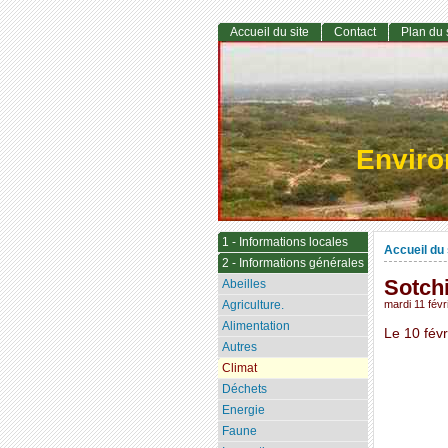
Accueil du site
Contact
Plan du 
Envir
1 - Informations locales
Accueil du 
2 - Informations générales
Sotchi
Abeilles
Agriculture.
mardi 11 févr
Alimentation
Le 10 fév
Autres
Climat
Déchets
Energie
Faune