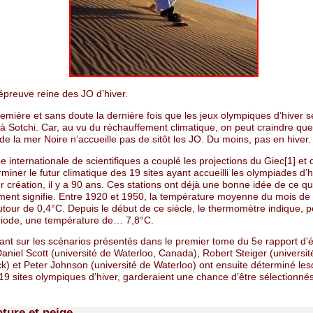
épreuve reine des JO d’hiver.
remière et sans doute la dernière fois que les jeux olympiques d’hiver s
à Sotchi. Car, au vu du réchauffement climatique, on peut craindre que 
de la mer Noire n’accueille pas de sitôt les JO. Du moins, pas en hiver.
 internationale de scientifiques a couplé les projections du Giec[1] et
miner le futur climatique des 19 sites ayant accueilli les olympiades d’h
r création, il y a 90 ans. Ces stations ont déjà une bonne idée de ce qu
ment signifie. Entre 1920 et 1950, la température moyenne du mois de 
utour de 0,4°C. Depuis le début de ce siècle, le thermomètre indique, p
ode, une température de… 7,8°C.
ant sur les scénarios présentés dans le premier tome du 5e rapport d’é
aniel Scott (université de Waterloo, Canada), Robert Steiger (universit
k) et Peter Johnson (université de Waterloo) ont ensuite déterminé les
19 sites olympiques d’hiver, garderaient une chance d’être sélectionné
ture et neige