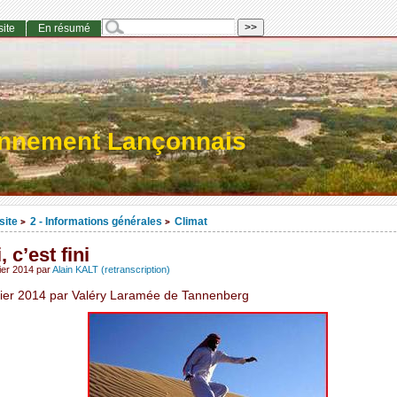
site
En résumé
onnement Lançonnais
site
2 - Informations générales
Climat
>
>
, c’est fini
ier 2014
par
Alain KALT (retranscription)
rier 2014 par Valéry Laramée de Tannenberg