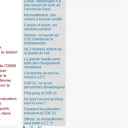
Climat : Washington n’a
plus besoin de sortir de
l’Accord de Paris
Réchauffement : des
océans à bout de souffle
Camion et climat : les
solutions existent
Océans : la hausse du
CO2 chamboule le
phytoplancton
e
Air, L’Arctique victime de
la station
la qualité de l’air
La grande muette parle
enfin des changements
 de l’OMM
climatiques
iver
L’économie se sent au
e le
chaud à 13°C
février
COP 21 : ce qu’en
our la
pensent les climatologues
Ping pong et COP 21
valuation
De quoi l’accord de Paris
est-il le nom ?
é
quels,
Comment les pétroliers
s dans
préparent la COP 21
Officiel : le réchauffement
sera limité à 2,7 °C
0
15
30