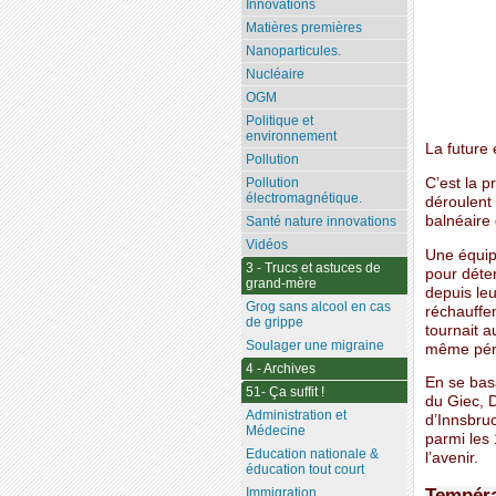
Innovations
Matières premières
Nanoparticules.
Nucléaire
OGM
Politique et
environnement
La future 
Pollution
C’est la p
Pollution
électromagnétique.
déroulent 
balnéaire 
Santé nature innovations
Vidéos
Une équipe
3 - Trucs et astuces de
pour déter
grand-mère
depuis leu
Grog sans alcool en cas
réchauffe
de grippe
tournait a
Soulager une migraine
même péri
4 - Archives
En se bas
51- Ça suffit !
du Giec, D
Administration et
d’Innsbruc
Médecine
parmi les 
Education nationale &
l’avenir.
éducation tout court
Tempéra
Immigration