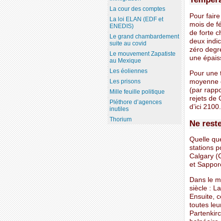
La cour des comptes
Pour faire
La loi ELAN (EDF et
mois de f
ENEDIS)
de forte c
Le grand chambardement
deux indic
suite au covid
zéro degré
Le mouvement Zapatiste
une épais
au Mexique
Les éoliennes
Pour une t
moyenne d
Les prisons
(par rapp
Mille feuille politique
rejets de 
Pléthore d’agences
d’ici 2100.
inutiles
Thorium
Ne reste
Quelle que
stations p
Calgary (C
et Sapporo
Dans le me
siècle : L
Ensuite, c
toutes le
Partenkirc