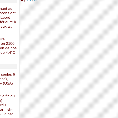
|
|
gnant au
locons ont
élaboré
férieure à
eux ait
ure
C en 2100
ion de nos
t de 4,4°C
, seules 6
nce),
ty (USA)
la fin du
e).
erdu
Garmish-
: le site