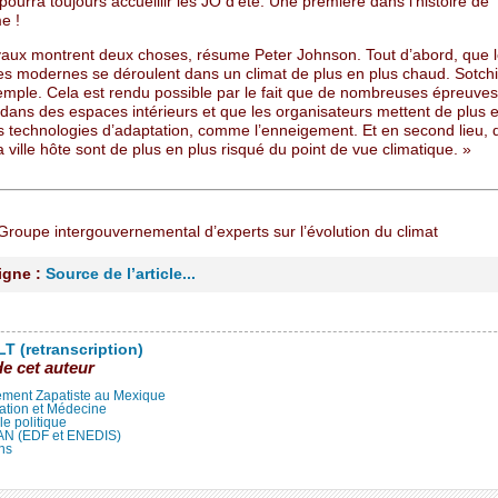
pourra toujours accueillir les JO d’été. Une première dans l’histoire de
e !
vaux montrent deux choses, résume Peter Johnson. Tout d’abord, que 
s modernes se déroulent dans un climat de plus en plus chaud. Sotchi
xemple. Cela est rendu possible par le fait que de nombreuses épreuves
 dans des espaces intérieurs et que les organisateurs mettent de plus 
 technologies d’adaptation, comme l’enneigement. Et en second lieu, 
a ville hôte sont de plus en plus risqué du point de vue climatique. »
 Groupe intergouvernemental d’experts sur l’évolution du climat
ligne :
Source de l’article...
T (retranscription)
de cet auteur
ment Zapatiste au Mexique
ation et Médecine
lle politique
LAN (EDF et ENEDIS)
ns