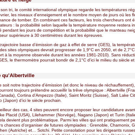
 son tri, le comité international olympique regarde les températures ré
évrier, les niveaux d’enneigement et le nombre moyen de jours où les f
hance de tomber. En combinant ces facteurs, les trois chercheurs ont 
ateurs : la probabilité selon laquelle la température moyenne restera in
 pendant les jours de compétition et la probabilité que le manteau neig
seur supérieure à 30 centimètres durant les épreuves.
rajectoire basse d’émission de gaz à effet de serre (GES), la températ
es sites olympiques devrait progresser de 1,9°C en 2050, et de 2,7°
ort à la moyenne observée durant les années 1981-2010). Sans réduct
GES, le thermomètre pourrait bondir de 2,1°C d’ici le milieu du siècle e
 qu’Albertville
 soit notre trajectoire d’émission (et donc le niveau de réchauffement)
ourront toujours prétendre accueillir la trêve olympique : Albertville (Fra
anada), Cortina d’Ampezzo (Italie), Saint Moritz (Suisse), Salt Lake Ci
 (Japon) d’ici le siècle prochain.
illeur des cas, 4 sites peuvent encore proposer leur candidature avant 
ake Placid (USA), Lilehammer (Norvège), Nagano (Japon) et Turin (Itali
ela devient plus problématique. Parmi les villes qui ont pratiquement p
urs chances d’organiser de futures olympiades : Grenoble, Chamonix, 
hen (Autriche) et… Sotchi. Petite consolation pour les dirigeants russes 