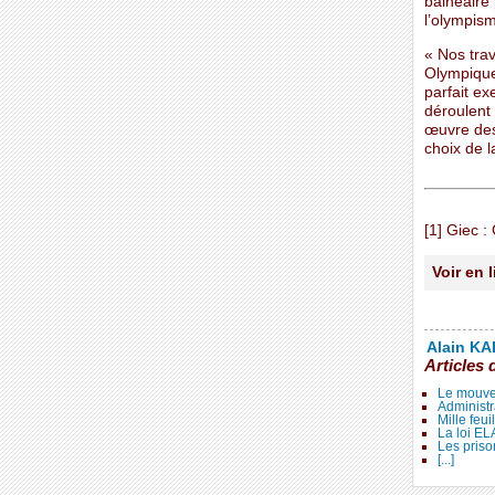
balnéaire 
l’olympism
« Nos tra
Olympique
parfait e
déroulent
œuvre des
choix de l
[1] Giec :
Voir en 
Alain KAL
Articles 
Le mouve
Administr
Mille feui
La loi E
Les priso
[...]