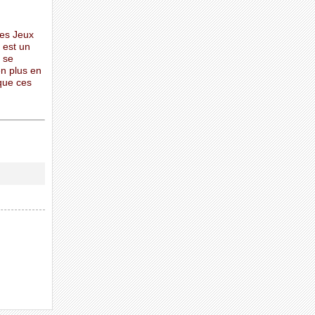
les Jeux
 est un
 se
en plus en
que ces