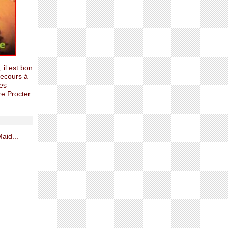
 il est bon
recours à
es
re Procter
aid...