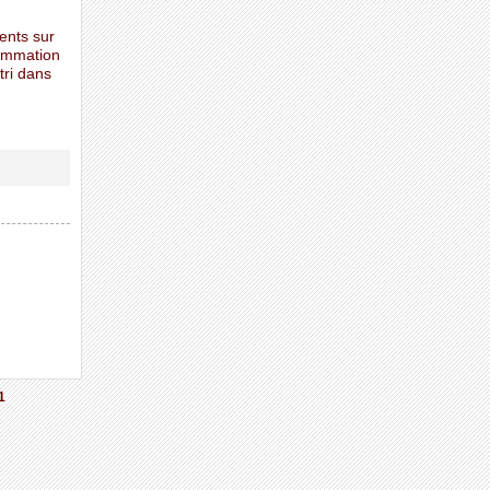
sents sur
sommation
tri dans
1