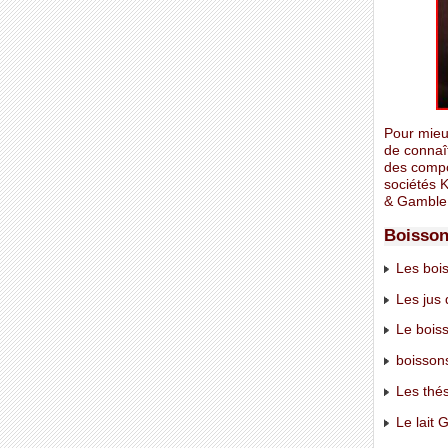
Pour mieux
de connaî
des compo
sociétés K
& Gamble
Boisso
Les bois
Les jus 
Le boiss
boissons
Les thés
Le lait G