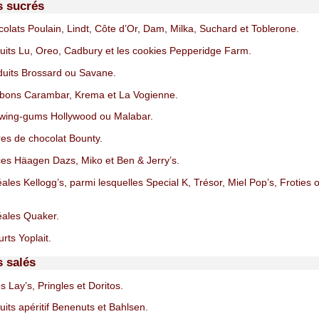
s sucrés
olats Poulain, Lindt, Côte d’Or, Dam, Milka, Suchard et Toblerone.
uits Lu, Oreo, Cadbury et les cookies Pepperidge Farm.
uits Brossard ou Savane.
bons Carambar, Krema et La Vogienne.
wing-gums Hollywood ou Malabar.
es de chocolat Bounty.
es Häagen Dazs, Miko et Ben & Jerry’s.
ales Kellogg’s, parmi lesquelles Special K, Trésor, Miel Pop’s, Froties
ales Quaker.
rts Yoplait.
s salés
 Lay’s, Pringles et Doritos.
uits apéritif Benenuts et Bahlsen.