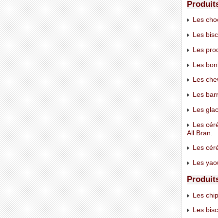
Produit
Les choc
Les bisc
Les prod
Les bon
Les che
Les barr
Les glac
Les céré
All Bran.
Les céré
Les yaou
Produit
Les chips
Les bisc