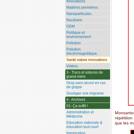
Innovations
Matières premières
Nanoparticules.
Nucléaire
OGM
Politique et
environnement
Pollution
Pollution
électromagnétique.
Santé nature innovations
Vidéos
3 - Trucs et astuces de
grand-mère
Grog sans alcool en cas
de grippe
Soulager une migraine
4 - Archives
51- Ça suffit !
Administration et
Monsanto, 
Médecine
répétition
Education nationale &
que les m
éducation tout court
Immigration