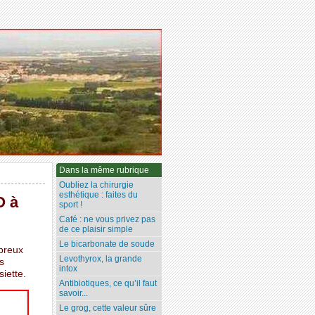
Dans la même rubrique
Oubliez la chirurgie
esthétique : faites du
O à
sport !
Café : ne vous privez pas
de ce plaisir simple
Le bicarbonate de soude
breux
Levothyrox, la grande
s
intox
iette.
Antibiotiques, ce qu’il faut
savoir...
Le grog, cette valeur sûre