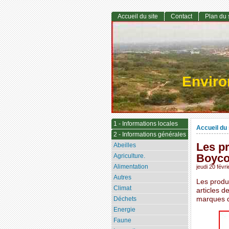
Accueil du site
Contact
Plan du 
Envir
1 - Informations locales
Accueil du 
2 - Informations générales
Les p
Abeilles
Boycot
Agriculture.
Alimentation
jeudi 20 févr
Autres
Les produ
Climat
articles d
Déchets
marques qu
Energie
Faune