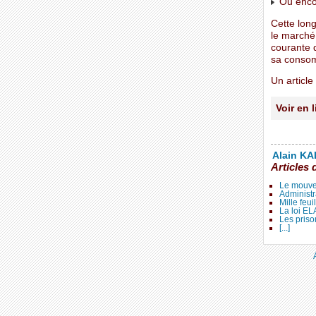
Ou encor
Cette long
le marché
courante d
sa conso
Un articl
Voir en 
Alain KAL
Articles 
Le mouve
Administr
Mille feui
La loi E
Les priso
[...]