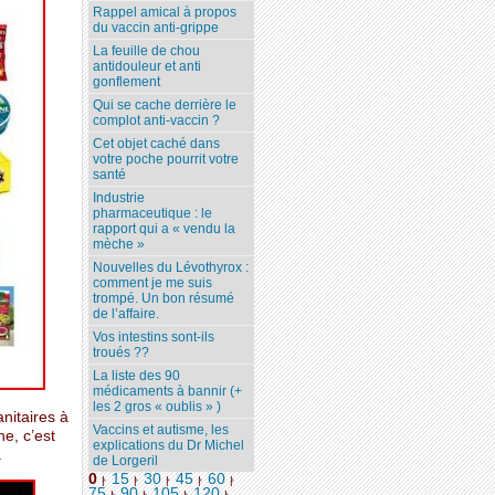
Rappel amical à propos
du vaccin anti-grippe
La feuille de chou
antidouleur et anti
gonflement
Qui se cache derrière le
complot anti-vaccin ?
Cet objet caché dans
votre poche pourrit votre
santé
Industrie
pharmaceutique : le
rapport qui a « vendu la
mèche »
Nouvelles du Lévothyrox :
comment je me suis
trompé. Un bon résumé
de l’affaire.
Vos intestins sont-ils
troués ??
La liste des 90
médicaments à bannir (+
les 2 gros « oublis » )
nitaires à
Vaccins et autisme, les
he, c’est
explications du Dr Michel
.
de Lorgeril
0
15
30
45
60
|
|
|
|
|
75
90
105
120
...
|
|
|
|