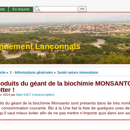
site
En résumé
onnement Lançonnais
site
2 - Informations générales
Santé nature innovations
>
>
roduits du géant de la biochimie MONSANT
ter !
ier 2014
par
Alain KALT (retranscription)
its du géant de la biochimie Monsanto sont présents dans de très nom
e consommation courante. Bio à la Une fait la liste de quelques unes de
’il vaut mieux éviter afin de ne pas mettre n’importe quoi dans son ass