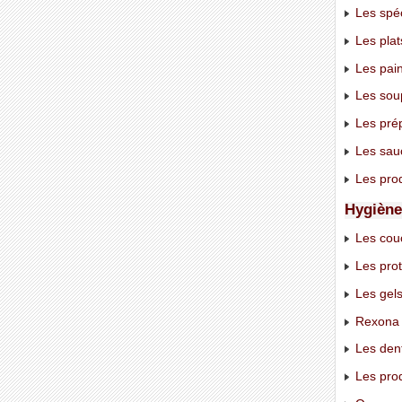
Les spéc
Les plat
Les pain
Les soup
Les prép
Les sauc
Les prod
Hygiène 
Les cou
Les prot
Les gels
Rexona 
Les denti
Les prod