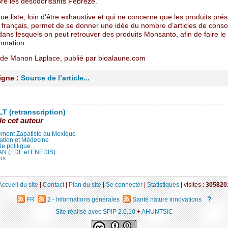
e les désodorisants Febreze.
ue liste, loin d’être exhaustive et qui ne concerne que les produits pré
 français, permet de se donner une idée du nombre d’articles de con
ans lesquels on peut retrouver des produits Monsanto, afin de faire le 
mmation.
e de Manon Laplace, publié par bioalaune.com
ligne :
Source de l’article...
T (retranscription)
de cet auteur
ment Zapatiste au Mexique
ation et Médecine
lle politique
LAN (EDF et ENEDIS)
ns
Accueil du site
|
Contact
|
Plan du site
|
Se connecter
|
Statistiques
|
visites :
305820
?
FR
2 - Informations générales
Santé nature innovations
Site réalisé avec SPIP 2.0.10
+
AHUNTSIC