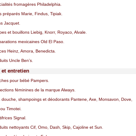
ialités fromagères Philadelphia.
s préparés Marie, Findus, Tipiak.
s Jacquet.
es et bouillons Liebig, Knorr, Royaco, Alvale.
arations mexicaines Old El Paso.
es Heinz, Amora, Benedicta.
uits Uncle Ben’s.
et entretien
ches pour bébé Pampers.
ections féminines de la marque Always.
 douche, shampoings et déodorants Pantene, Axe, Monsavon, Dove,
ou Timotei.
frices Signal.
uits nettoyants Cif, Omo, Dash, Skip, Cajoline et Sun.