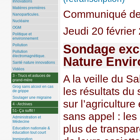
Innovations
Matières premières
Communiqué de
Nanoparticules.
Nucléaire
Jeudi 20 février
OGM
Politique et
environnement
Sondage excl
Pollution
Pollution
électromagnétique.
Nature Envi
Santé nature innovations
Vidéos
A la veille du Sa
3 - Trucs et astuces de
grand-mère
Grog sans alcool en cas
les résultats d
de grippe
Soulager une migraine
sur l’agriculture
4 - Archives
51- Ça suffit !
sans appel : les
Administration et
Médecine
plus de transpa
Education nationale &
éducation tout court
Immigration