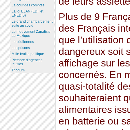
de leurs assiette
La cour des comptes
La loi ELAN (EDF et
Plus de 9 França
ENEDIS)
Le grand chambardement
des Français int
suite au covid
Le mouvement Zapatiste
au Mexique
que l’utilisation
Les éoliennes
Les prisons
dangereux soit 
Mille feuille politique
affichage sur le
Pléthore d’agences
inutiles
Thorium
concernés. En m
quasi-totalité d
souhaiteraient q
alimentaires is
en batterie ou s