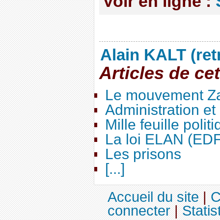
Voir en ligne :
Alain KALT (ret
Articles de ce
Le mouvement Za
Administration e
Mille feuille polit
La loi ELAN (ED
Les prisons
[...]
Accueil du site
|
C
connecter
|
Statis