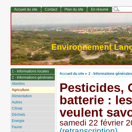
Accueil du site
Contact
Plan du site
En résumé
Environnement Lan
1 - Informations locales
Accueil du site
2 - Informations générale
>
2 - Informations générales
Pesticides,
Abeilles
Agriculture.
batterie : le
Alimentation
Autres
veulent savo
Climat
Déchets
samedi 22 février 
Energie
Faune
(retranscription)