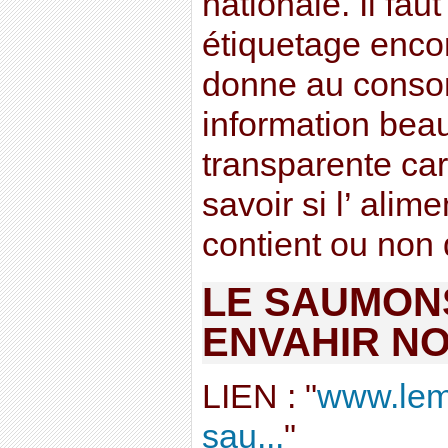
nationale. Il faut
étiquetage encor
donne au cons
information bea
transparente car 
savoir si l’ alime
contient ou non 
LE SAUMON
ENVAHIR NO
LIEN : "
www.lema
sau...
"