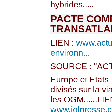
hybrides.....
PACTE COM
TRANSATLA
LIEN :
www.actu
environn...
SOURCE : "AC
Europe et Etats
divisés sur la v
les OGM......LIE
www.jolpresse.co