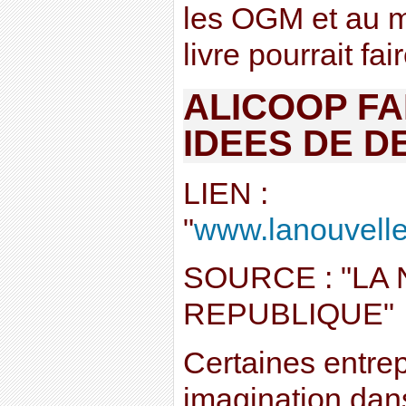
les OGM et au m
livre pourrait fair
ALICOOP FA
IDEES DE D
LIEN :
"
www.lanouveller
SOURCE : "LA
REPUBLIQUE"
Certaines entrepr
imagination dans