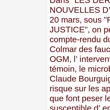
Dans "LES DE
NOUVELLES D’ 
20 mars, sous 
JUSTICE", on peu
compte-rendu du
Colmar des fauc
OGM, l’ interven
témoin, le micro
Claude Bourguign
risque sur les ap
que font peser 
susceptible d’ e