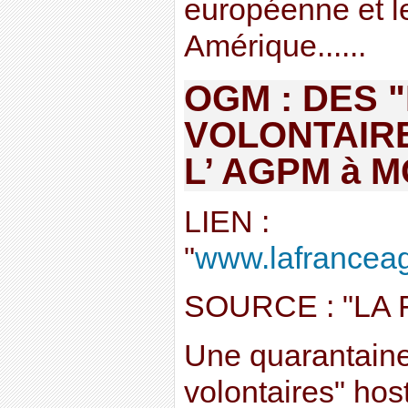
européenne et le
Amérique......
OGM : DES
VOLONTAIR
L’ AGPM à 
LIEN :
"
www.lafranceagri
SOURCE : "LA
Une quarantaine
volontaires" ho