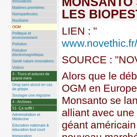
MONSANTO 
Innovations
Matières premières
LES BIOPES
Nanoparticules.
Nucléaire
OGM
LIEN : "
Politique et
environnement
www.novethic.fr/
Pollution
Pollution
électromagnétique.
SOURCE : "NO
Santé nature innovations
Vidéos
Alors que le déb
3 - Trucs et astuces de
grand-mère
Grog sans alcool en cas
OGM en Europe b
de grippe
Soulager une migraine
Monsanto se lanc
4 - Archives
51- Ça suffit !
alliant avec une
Administration et
Médecine
géant américain
Education nationale &
éducation tout court
Immigration