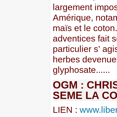
largement impos
Amérique, notam
maïs et le coton
adventices fait 
particulier s’ a
herbes devenues
glyphosate......
OGM : CHRI
SEME LA C
LIEN :
www.libera