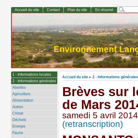
Accueil du site
Contact
Plan du site
En résumé
Environnement Lan
1 - Informations locales
Accueil du site
2 - Informations générale
>
2 - Informations générales
Brèves sur 
Abeilles
Agriculture.
de Mars 201
Alimentation
Autres
samedi 5 avril 2014
Climat
Déchets
(retranscription)
Energie
Faune