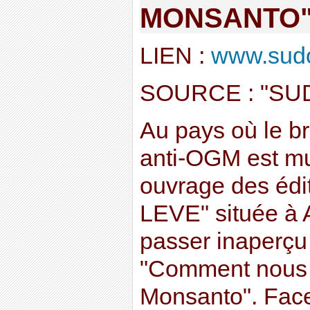
MONSANTO
LIEN :
www.sudou
SOURCE : "SU
Au pays où le br
anti-OGM est mu
ouvrage des éd
LEVE" située à A
passer inaperçu
"Comment nous 
Monsanto". Face 