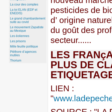
nouveau marché
La cour des comptes
pesticides de bi
La loi ELAN (EDF et
ENEDIS)
d’ origine nature
Le grand chambardement
suite au covid
Le mouvement Zapatiste
du goût des pro
au Mexique
Les éoliennes
secteur......
Les prisons
Mille feuille politique
LES FRANçA
Pléthore d’agences
inutiles
Thorium
PLUS DE CL
ETIQUETAGE
LIEN :
"
www.ladepeche.f
SOURCE : "LA