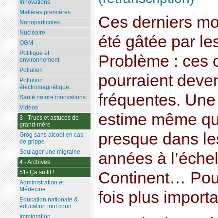
Innovations
Matières premières
Ces derniers moi
Nanoparticules.
Nucléaire
été gâtée par le
OGM
Politique et
Problème : ces 
environnement
Pollution
pourraient deven
Pollution
électromagnétique.
fréquentes. Une 
Santé nature innovations
Vidéos
estime même qu’
3 - Trucs et astuces de
grand-mère
presque dans le
Grog sans alcool en cas
de grippe
Soulager une migraine
années à l’échel
4 - Archives
51- Ça suffit !
Continent… Pour
Administration et
Médecine
fois plus importa
Education nationale &
éducation tout court
Immigration