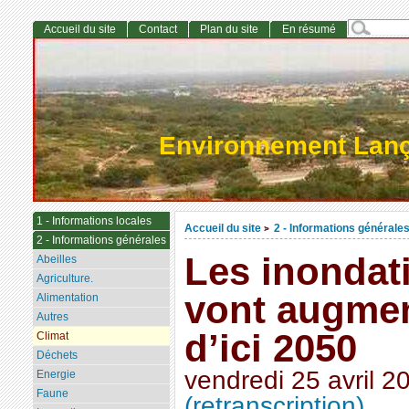
Accueil du site
Contact
Plan du site
En résumé
Environnement Lan
1 - Informations locales
Accueil du site
2 - Informations générale
>
2 - Informations générales
Les inondat
Abeilles
Agriculture.
vont augmen
Alimentation
Autres
d’ici 2050
Climat
Déchets
vendredi 25 avril 2
Energie
Faune
(retranscription)