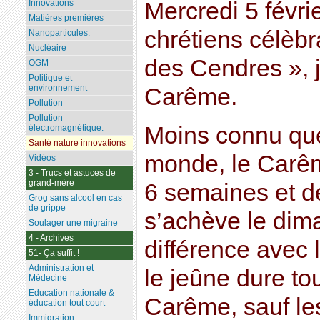
Mercredi 5 févrie
Innovations
Matières premières
chrétiens célèbr
Nanoparticules.
Nucléaire
des Cendres », j
OGM
Politique et
environnement
Carême.
Pollution
Pollution
Moins connu qu
électromagnétique.
Santé nature innovations
monde, le Carêm
Vidéos
3 - Trucs et astuces de
grand-mère
6 semaines et d
Grog sans alcool en cas
de grippe
s’achève le dim
Soulager une migraine
4 - Archives
différence avec
51- Ça suffit !
Administration et
le jeûne dure to
Médecine
Education nationale &
Carême, sauf le
éducation tout court
Immigration