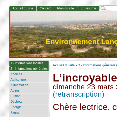
Accueil du site
Contact
Plan du site
En résumé
Environnement Lan
1 - Informations locales
Accueil du site
2 - Informations générale
>
2 - Informations générales
L’incroyable
Abeilles
Agriculture.
dimanche 23 mars
Alimentation
Autres
(retranscription)
Climat
Déchets
Chère lectrice, c
Energie
Faune