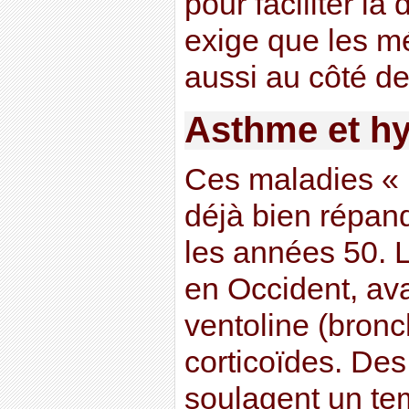
pour faciliter l
exige que les m
aussi au côté de
Asthme et hy
Ces maladies « 
déjà bien répa
les années 50.
en Occident, ava
ventoline (bronc
corticoïdes. De
soulagent un te