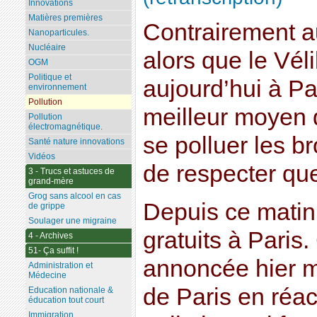
Innovations
Matières premières
Contrairement a
Nanoparticules.
Nucléaire
alors que le Véli
OGM
Politique et
aujourd’hui à Par
environnement
Pollution
meilleur moyen 
Pollution
électromagnétique.
se polluer les b
Santé nature innovations
Vidéos
de respecter qu
3 - Trucs et astuces de
grand-mère
Grog sans alcool en cas
Depuis ce matin 
de grippe
Soulager une migraine
gratuits à Paris
4 - Archives
51- Ça suffit !
annoncée hier me
Administration et
Médecine
de Paris en réac
Education nationale &
éducation tout court
Immigration