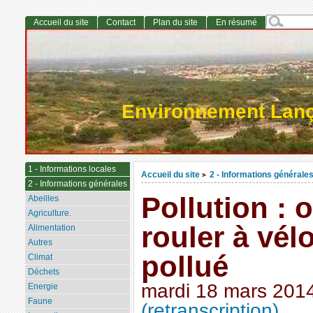
Accueil du site
Contact
Plan du site
En résumé
Environnement Lan
1 - Informations locales
Accueil du site
2 - Informations générale
>
2 - Informations générales
Pollution : 
Abeilles
Agriculture.
rouler à vélo
Alimentation
Autres
pollué
Climat
Déchets
mardi 18 mars 201
Energie
Faune
(retranscription)