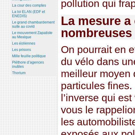
pollution qui fra
La cour des comptes
La loi ELAN (EDF et
ENEDIS)
La mesure a 
Le grand chambardement
suite au covid
nombreuses 
Le mouvement Zapatiste
au Mexique
Les éoliennes
On pourrait en e
Les prisons
Mille feuille politique
du vélo dans une
Pléthore d’agences
inutiles
meilleur moyen 
Thorium
particules fines.
l’inverse qui es
vous le rappelio
les automobilis
exposés aux pol